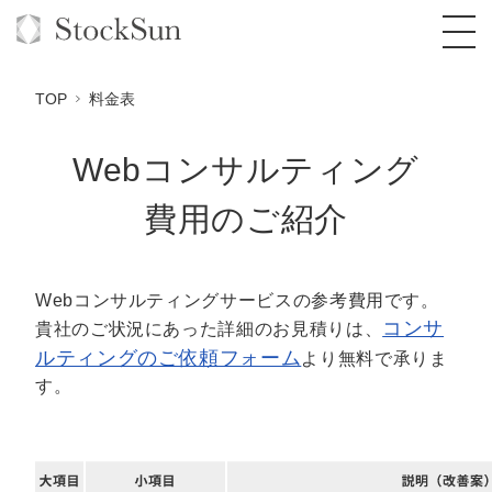
TOP
料金表
Webコンサルティング
オーダーメイド支援
費用のご紹介
BPO支援
TOP
オリジナルサービス
オンラインサロン
コンサルタント一覧
定額制Webマーケティング代行『マキトルく
Webコンサルティングサービスの参考費用です。
ん』
コンサ
貴社のご状況にあった詳細のお見積りは、
StockSun道場
実績
品質ガイドライン
格安でAI導入支援『あいのりAI』
ルティングのご依頼フォーム
より無料で承りま
定額制営業代行『カリトルくん』
す。
お役立ち資料
年収エージェント
社内コンペ
拡散付1日密着動画制作『まるごと社長』
道場TOP
定額制採用代行・RPO『トルトルくん』
料金表
クレーム窓口
1本無料で記事を制作『SEOトライアル』
動画編集
営業改善特化の動画制作『動画でカリトルく