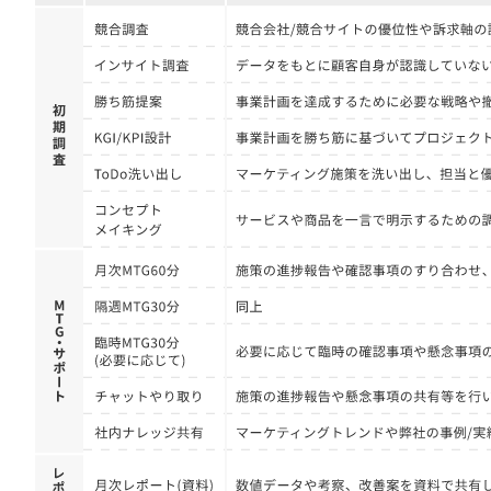
定額制LP制作・改善『最強LP』
エンジニア
ん』
会社概要・役員紹介
採用YouTubeチャンネル構築『トリトル』
広告運用
定額LINE運用代行『LINEマキトルくん』
ミッション・ビジョン・バリュー
YouTubeディレクター
代表メッセージ（岩野圭佑）
業務委託
取締役メッセージ（株本祐己）
認定パートナー
動画ディレクター
営業
インターン
正社員