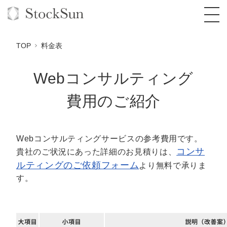
TOP
料金表
Webコンサルティング
オーダーメイド支援
費用のご紹介
BPO支援
TOP
オリジナルサービス
オンラインサロン
コンサルタント一覧
定額制Webマーケティング代行『マキトルく
Webコンサルティングサービスの参考費用です。
ん』
コンサ
貴社のご状況にあった詳細のお見積りは、
StockSun道場
実績
品質ガイドライン
格安でAI導入支援『あいのりAI』
ルティングのご依頼フォーム
より無料で承りま
定額制営業代行『カリトルくん』
す。
お役立ち資料
年収エージェント
社内コンペ
拡散付1日密着動画制作『まるごと社長』
道場TOP
定額制採用代行・RPO『トルトルくん』
料金表
クレーム窓口
1本無料で記事を制作『SEOトライアル』
動画編集
営業改善特化の動画制作『動画でカリトルく