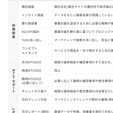
定額制LP制作・改善『最強LP』
エンジニア
ん』
会社概要・役員紹介
採用YouTubeチャンネル構築『トリトル』
広告運用
定額LINE運用代行『LINEマキトルくん』
ミッション・ビジョン・バリュー
YouTubeディレクター
代表メッセージ（岩野圭佑）
業務委託
取締役メッセージ（株本祐己）
認定パートナー
動画ディレクター
営業
インターン
正社員