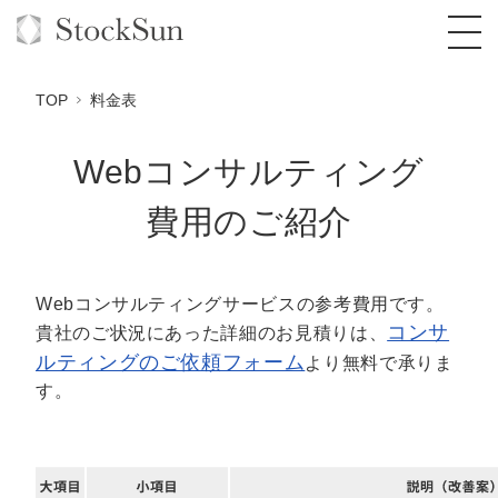
TOP
料金表
Webコンサルティング
オーダーメイド支援
費用のご紹介
BPO支援
TOP
オリジナルサービス
オンラインサロン
コンサルタント一覧
定額制Webマーケティング代行『マキトルく
Webコンサルティングサービスの参考費用です。
ん』
コンサ
貴社のご状況にあった詳細のお見積りは、
StockSun道場
実績
品質ガイドライン
格安でAI導入支援『あいのりAI』
ルティングのご依頼フォーム
より無料で承りま
定額制営業代行『カリトルくん』
す。
お役立ち資料
年収エージェント
社内コンペ
拡散付1日密着動画制作『まるごと社長』
道場TOP
定額制採用代行・RPO『トルトルくん』
料金表
クレーム窓口
1本無料で記事を制作『SEOトライアル』
動画編集
営業改善特化の動画制作『動画でカリトルく