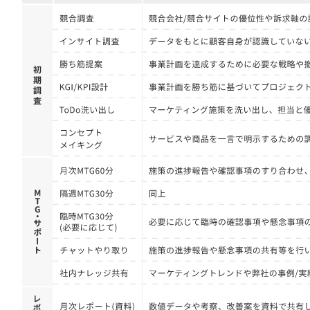
定額制LP制作・改善『最強LP』
エンジニア
ん』
会社概要・役員紹介
採用YouTubeチャンネル構築『トリトル』
広告運用
定額LINE運用代行『LINEマキトルくん』
ミッション・ビジョン・バリュー
YouTubeディレクター
代表メッセージ（岩野圭佑）
業務委託
取締役メッセージ（株本祐己）
認定パートナー
動画ディレクター
営業
インターン
正社員