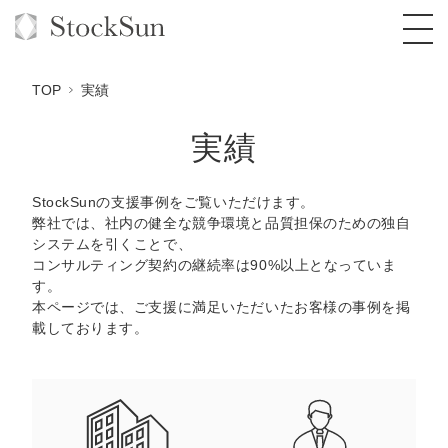
TOP
実績
実績
オーダーメイド支援
StockSunの支援事例をご覧いただけます。
弊社では、社内の健全な競争環境と品質担保のための独自
BPO支援
TOP
システムを引くことで、
コンサルティング契約の継続率は90%以上となっていま
オリジナルサービス
オンラインサロン
コンサルタント一覧
定額制Webマーケティング代行『マキトルく
す。
ん』
本ページでは、ご支援に満足いただいたお客様の事例を掲
StockSun道場
実績
品質ガイドライン
格安でAI導入支援『あいのりAI』
載しております。
定額制営業代行『カリトルくん』
お役立ち資料
年収エージェント
社内コンペ
拡散付1日密着動画制作『まるごと社長』
道場TOP
定額制採用代行・RPO『トルトルくん』
料金表
クレーム窓口
1本無料で記事を制作『SEOトライアル』
動画編集
営業改善特化の動画制作『動画でカリトルく