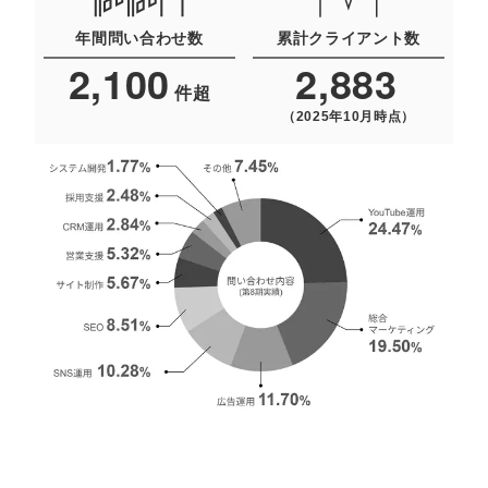
定額制LP制作・改善『最強LP』
エンジニア
ん』
年間問い合わせ数
累計クライアント数
会社概要・役員紹介
採用YouTubeチャンネル構築『トリトル』
広告運用
定額LINE運用代行『LINEマキトルくん』
2,100
2,883
件超
ミッション・ビジョン・バリュー
YouTubeディレクター
（2025年10月時点）
代表メッセージ（岩野圭佑）
業務委託
取締役メッセージ（株本祐己）
認定パートナー
動画ディレクター
営業
インターン
正社員