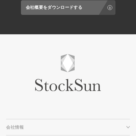
プと差別化に 日々アップデートされる
いう言葉の解像度を高めるための勉強会資料
Threadsの最新機能をいかに活用すべきか、
会社概要をダウンロードする
としてご利用ください。トップダウンでの意
先行事例をもとに紹介します。競合が手をつ
識改革や、現場メンバーの危機感とモチベー
けていない「今」だからこそ、圧倒的な差別
ションを醸成するツールとして役立ちます。
化を図るためのヒントが詰まっています。
⑤ 新たなビジネスチャンスの創出に AIがもた
らす「不」や「新たな需要」の分析により、
新規事業の種を見つけるヒントになります。
既存の枠組みにとらわれない、2026年基準の
マーケット感覚を養ってください。
会社情報