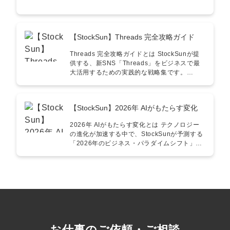
【StockSun】Threads 完全攻略ガイド
Threads 完全攻略ガイドとは StockSunが提
供する、新SNS「Threads」をビジネスで最
大活用するための実践的な戦略集です。
「Threadsを始めたが、どう運用すべきかわ
からない」「X（旧Twitter）との使い分けはど
うすればいいのか？」といった企業のマーケ
【StockSun】2026年 AIがもたらす変化
ティング担当者や個人事業主の疑問を解消す
るために作成いたしました。急速に普及する
2026年 AIがもたらす変化とは テクノロジー
Threadsにおいて、先行者利益を獲得し、売
の進化が加速する中で、StockSunが予測する
上や集客に直結させるための「完全攻略マニ
「2026年のビジネス・パラダイムシフト」を
ュアル」です。 こんな方におすすめ！ ■ 事業
まとめたホワイトペーパーです。 「AIによっ
会社の経営者・役員／Web担当者 ・Threads
て何がどう変わるのか？」という抽象的な問
を新たな集客チャネルとして確立したい ・自
いに対し、実ビジネスにおける構造変化や、
社ブランドの認知拡大に向けた、最新のSNS
今から準備すべき具体的な生存戦略を提示す
戦略を知りたい ・リソースを最小限に抑えつ
るために作成いたしました。 こんな方におす
つ、最大限の効果を出す運用体制を築きたい
すめ！ ■ 事業会社の経営者・役員／新規事業
■ SNSマーケティング支援会社／フリーラン
担当者 ・AIの台頭により、自社の既存ビジネ
ス ・クライアントに対して、Threads活用の
スがどう脅かされるのかを知り、対策を打ち
具体的な提案を行いたい ・XやInstagramと組
たい ・「AI活用」が単なる効率化で終わって
お仕事のご依頼・ご相談
み合わせた、多角的なSNS運用のノウハウを