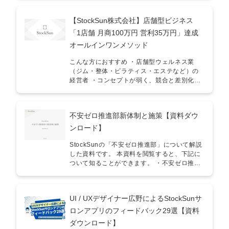
成、広告運用、YouTube、Instagram、
TikTokといった各種マーケティングファネル
【StockSun株式会社】店舗型ビジネス
の活用方法について詳細に解説しています。
こんな方にオススメ！ ■住宅メーカー会社の
「1店舗 月商100万円 営利35万円」達成
経営者・役員／マーケ担当者・住宅業界のマ
オールインワンメソッド
ーケティング戦略を考えたい ■法人向けサー
ビス提供者・自社の品質レベルを上げたい・
こんな方におすすめ ・店舗型ウェルネス業
社内教育を効率化したい・中途社員の採用時
（ジム・整体・ピラティス・エステなど）の
の見極め方法が確立されていない
経営者 ・コンセプトが弱く、競合と差別化で
きていない人 ・広告運用やWebマーケが苦手
な店舗運営者 ・現場スタッフに依存せず、再
現性ある運営をしたい人 ・多店舗展開を視野
不安ゼロ推進部新体制と施策【資料ダウ
に入れている人
ンロード】
StockSunの「不安ゼロ推進部」について解説
した資料です。 本資料を閲覧すると、下記に
ついて知ることができます。 ・不安ゼロ推進
部の目的・StockSunの品質担保の仕組み ▼資
料の目次 ・不安ゼロ推進部の目的・不安ゼロ
推進部の体制・商談~契約フェーズの施策・継
UI / UXデザイナー広野によるStockSunサ
続~解約フェースの施策
ロンアプリのフィードバック29選【資料
ダウンロード】