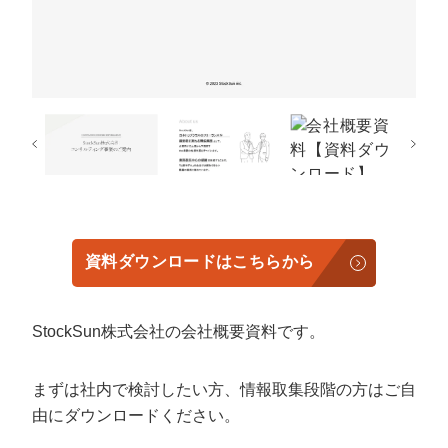
定額制LP制作・改善『最強LP』
エンジニア
ん』
会社概要・役員紹介
採用YouTubeチャンネル構築『トリトル』
広告運用
定額LINE運用代行『LINEマキトルくん』
ミッション・ビジョン・バリュー
YouTubeディレクター
代表メッセージ（岩野圭佑）
業務委託
取締役メッセージ（株本祐己）
認定パートナー
資料ダウンロードはこちらから
動画ディレクター
営業
StockSun株式会社の会社概要資料です。
インターン
まずは社内で検討したい方、情報取集段階の方はご自
正社員
由にダウンロードください。