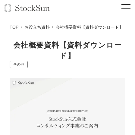
TOP
お役立ち資料
会社概要資料【資料ダウンロード】
会社概要資料【資料ダウンロー
ド】
オーダーメイド支援
その他
BPO支援
TOP
オリジナルサービス
オンラインサロン
コンサルタント一覧
定額制Webマーケティング代行『マキトルく
ん』
StockSun道場
実績
品質ガイドライン
格安でAI導入支援『あいのりAI』
定額制営業代行『カリトルくん』
お役立ち資料
年収エージェント
社内コンペ
拡散付1日密着動画制作『まるごと社長』
道場TOP
定額制採用代行・RPO『トルトルくん』
料金表
クレーム窓口
1本無料で記事を制作『SEOトライアル』
動画編集
営業改善特化の動画制作『動画でカリトルく