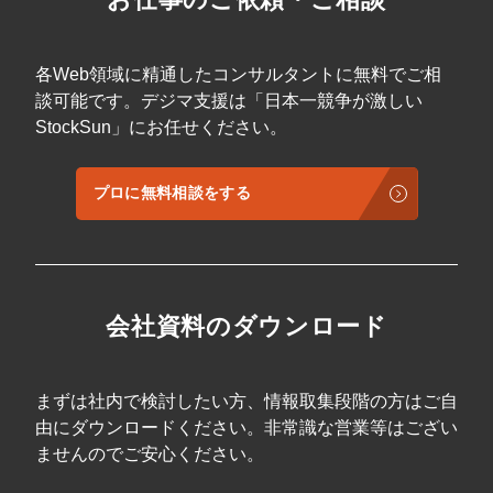
おり、本質的な競争優位性に繋がっていない
習得したい ・最新プラットフォームでの運用
・3年後の市場予測をもとに、今投資すべき領
の仕組み化をいち早く取り入れたい 具体的な
域を正しく判断したい ■ マーケター／クリエ
活用例 ① Threads運用の全体像把握と戦略立
イティブ職 ・AIがコンテンツを量産する時代
各Web領域に精通したコンサルタントに無料でご相
案に Threadsの特性（アルゴリズムやユーザ
に、自分自身の市場価値をどう高めるべきか
ー層）を深く理解することで、自社に最適な
談可能です。デジマ支援は「日本一競争が激しい
知りたい ・「検索」から「対話（AIエージェ
運用コンセプトを設計できます。「ただ投稿
StockSun」にお任せください。
ント）」へ変わるユーザー行動の変化に対応
するだけ」ではない、戦略的なアカウント構
したい ・AIを「ツール」としてではなく「ビ
築の指針となります。 ② X（旧Twitter）との
ジネスモデルの核」として組み込みたい 具体
シナジー創出に XとThreadsの決定的な違いを
的な活用例 ① 中期経営計画・事業戦略の策定
プロに無料相談をする
明確にし、それぞれの強みを活かした「掛け
に 2026年を見据えた社会の変化を前提に、自
合わせ運用」を実現します。相互送客やコン
社の立ち位置を再定義する際の指針として活
テンツの再利用など、効率的な情報発信のヒ
用いただけます。AIによって代替される領域
ントが得られます。 ③ ユーザーエンゲージメ
と、人間が担うべき高付加価値領域を明確に
ントの最大化に フォロワーをファン化させ、
します。 ② 意思決定のスピードアップとリス
深い交流を生むためのライティング術や投稿
ク回避に 「今はまだ早い」という静観が、い
タイミングを伝授します。テキスト主体の
会社資料のダウンロード
かに致命的なリスクになるかを構造的に理解
Threadsにおいて、いかにユーザーの「親近
できます。変化の潮流を掴むことで、競合に
感」と「信頼」を勝ち取るかを具体例を交え
先んじた意思決定が可能になります。 ③ AI導
て解説します。 ④ 認知からCV（成約）への
入の「本質的な目的」の再定義に コスト削減
導線設計に Threadsから外部サイトやLINE、
まずは社内で検討したい方、情報取集段階の方はご自
としてのAI活用から、売上創出・バリューア
他SNSへ誘導するための効果的な導線設計を
由にダウンロードください。非常識な営業等はござい
ップのためのAI活用へと視点を転換できま
学べます。単なる「いいね」集めに終わらな
す。具体的な変化の予測に基づき、実効性の
ませんのでご安心ください。
い、ビジネスの成果に直結する運用方法が身
高いAI導入計画を立案してください。 ④ 社内
につきます。 ⑤ 最新トレンドのキャッチアッ
リテラシーの向上と意識改革に 「AI時代」と