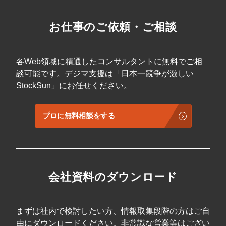
く、手に取りやすい動線計画や陳列手法を導
入し、客単価と買い回り率の向上を実現しま
す。 ③ 4P/4C分析による戦略の再構築に 自社
お仕事のご依頼・ご相談
の強みと市場ニーズを照らし合わせるフレー
ムワークを提供します。価格戦略やプロモー
ション、立地条件の再評価など、感覚に頼ら
ない経営判断をサポートします。 ④ スタッフ
各Web領域に精通したコンサルタントに無料でご相
教育・マニュアルの標準化に 「おもてなし」
談可能です。デジマ支援は「日本一競争が激しい
の重要性を論理的に解説しており、新規メン
StockSun」にお任せください。
バーの教育ツールとして最適です。全スタッ
フが高い基準でサービスを提供できる体制を
構築できます。 ⑤ LTV（顧客生涯価値）の向
上とファン化に 一度きりの来店で終わらせな
プロに無料相談をする
いための、アフターフォローやコミュニティ
形成の考え方を掲載。デジタルツールを活用
したリピート施策の立案に役立ちます。
会社資料のダウンロード
まずは社内で検討したい方、情報取集段階の方はご自
由にダウンロードください。非常識な営業等はござい