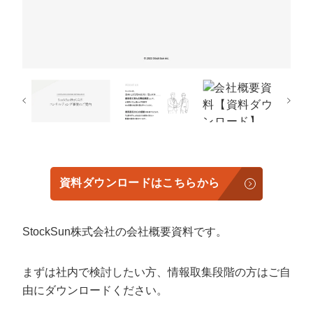
定額制LP制作・改善『最強LP』
エンジニア
ん』
会社概要・役員紹介
採用YouTubeチャンネル構築『トリトル』
広告運用
定額LINE運用代行『LINEマキトルくん』
ミッション・ビジョン・バリュー
YouTubeディレクター
代表メッセージ（岩野圭佑）
業務委託
取締役メッセージ（株本祐己）
認定パートナー
資料ダウンロードはこちらから
動画ディレクター
営業
StockSun株式会社の会社概要資料です。
インターン
まずは社内で検討したい方、情報取集段階の方はご自
正社員
由にダウンロードください。