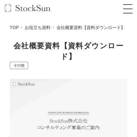
TOP
お役立ち資料
会社概要資料【資料ダウンロード】
会社概要資料【資料ダウンロー
ド】
オーダーメイド支援
その他
BPO支援
TOP
オリジナルサービス
オンラインサロン
コンサルタント一覧
定額制Webマーケティング代行『マキトルく
ん』
StockSun道場
実績
品質ガイドライン
格安でAI導入支援『あいのりAI』
定額制営業代行『カリトルくん』
お役立ち資料
年収エージェント
社内コンペ
拡散付1日密着動画制作『まるごと社長』
道場TOP
定額制採用代行・RPO『トルトルくん』
料金表
クレーム窓口
1本無料で記事を制作『SEOトライアル』
動画編集
営業改善特化の動画制作『動画でカリトルく