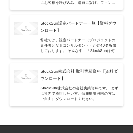
非、社内メンバーにPDFを共有ください。ま
社内教育を効率化したい・中途社員の採用時
にお客様を呼び込み、購買に繋げ、ファンに
た、ガイドライン違反の場合は都度、ページ
の見極め方法が確立されていない
なっていただくか」という本質的な課題を体
URLを添えて指摘をし続けてください。 ④中
系化したガイドラインです。「売れる店舗は
途採用における選定基準として外注と同じよ
何が違うのか？」という疑問に対し、最新の
StockSun認定パートナー一覧【資料ダウ
うに、採用の局面でも選定基準のひとつとし
購買行動モデル（AISAS/Dual AISAS）や店舗
て活用できます。なお、StockSunでは認定パ
演出（VMD）の観点から具体的なアクション
ンロード】
ートナーの採用基準のひとつとしています。
プランを提示しています。 こんな方におすす
主幹制作者の岩野より 本ガイドラインでは、
め！ ■ 店舗経営者・店長・Web担当者 ・新規
弊社では、認定パートナー（プロジェクトの
基礎的なコミュニケーション術はもちろんの
客の集客を強化し、来店数を安定させたい ・
責任者となるコンサルタント）が約40名所属
こと、営業シーンから実行支援シーンまで、
SNSやWEB広告と実店舗を連動させた集客
しております。 そんな中、「StockSunは何が
幅広く具体的な行動指針が記載されているた
（O2O）を仕組み化したい ・店舗のコンセプ
できるの？」「StockSunの誰に何を依頼すれ
め、さまざまな用途でご活用いただけます。
トを再定義し、競合との差別化を図りたい ■
ばいいの？」といったご質問をいただくこと
どうぞ、社内外を問わず品質向上にお役立て
マーケティング支援会社・コンサルタント ・
があります。 そこで、各認定パートナーの得
StockSun株式会社 取引実績資料【資料ダ
ください。
店舗運営のノウハウを体系化し、クライアン
意領域や実績を一覧で確認できる資料を作成
トへの提案力を高めたい ・属人的な接客や運
いたしましたので、ぜひ、発注をご検討中の
ウンロード】
営ではなく、データに基づいた改善基準を作
方はダウンロードしていただけますと幸いで
りたい ・VMD（視覚的演出）の基本をチーム
す。 こんな方におすすめ StockSunに発注を
StockSun株式会社の会社実績資料です。 まず
や現場に浸透させたい 具体的な活用例 ① 集客
検討している方 StockSunにはどんなコンサル
は社内で検討したい方、情報取集段階の方は
導線の設計と最適化に 認知から購買に至るま
タントが参画しているのかわからない方 依頼
ご自由にダウンロードください。
でのカスタマージャーニーを可視化します。
内容を基に各コンサルタントの特徴を比較し
ターゲット層に合わせた媒体選定や、入店率
てみたい方 StockSun内で複数のコンサルタン
を高める外観・店頭演出の改善指針としてご
トに相見積もりしてみたい方 各コンサルタン
活用いただけます。 ② 「売れる売り場」への
トの実績を知りたい方
アップデートに 視覚に訴えるVMDの基本原則
（VP/PP/IP）を解説。お客様が商品を見やす