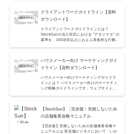
料の目次 ・不安ゼロ推進部の目的・不安ゼロ
推進部の体制・商談~契約フェーズの施策・継
クライアントワークガイドライン【資料
続~解約フェースの施策
ダウンロード】
クライアントワークガイドラインとは？
StockSunの法人対応における "アタリマエ" の
基準を、100項目以上におよぶ具体的な行動指
針として明文化したものです。「StockSunは
品質をどのように定義し、担保している
か？」という疑問に答えるために作成いたし
ハウスメーカー向け マーケティングガイ
ました。 こんな方にオススメ！ ■事業会社の
経営者・役員／Web担当者・新規での外部業
ドライン【資料ダウンロード】
者探しの見極め方法に悩んでいる・既存の外
部業者を変更するか悩んでいる ■法人向けサ
ハウスメーカー向けマーケティングガイドラ
ービス提供者・自社の品質レベルを上げた
インとは？ ハウスメーカー向けのマーケティ
い・社内教育を効率化したい・中途社員の採
ング戦略ガイドラインです。ウェブサイト制
用時の見極め方法が確立されていない 具体的
作から始まり、ランディングページ (LP) の作
な活用例 ①外部業者の選定基準やリプレイス
成、広告運用、YouTube、Instagram、
の判断材料としてあくまでイメージですが、
TikTokといった各種マーケティングファネル
【StockSun】〔完全版〕失敗しないため
本ガイドラインの達成項目が60%を下回るよ
の活用方法について詳細に解説しています。
うな場合は、発注を推奨できない可能性が高
こんな方にオススメ！ ■住宅メーカー会社の
の店舗集客攻略マニュアル
いでしょう。 ②外部業者や社内メンバーへの
経営者・役員／マーケ担当者・住宅業界のマ
指摘の効率化として外部業者にPDFをお送り
ーケティング戦略を考えたい ■法人向けサー
【完全版】失敗しないための店舗集客攻略マ
いただいて構いません。 ③社内教育として是
ビス提供者・自社の品質レベルを上げたい・
ニュアルとは 実店舗ビジネスにおいて「いか