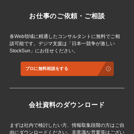
確立に 自社の強みを「原体験」や「思想」か
一元化できるためやり取りや管理の手間をカ
ら言語化し、競合他社と比較されない唯一無
ットできる 【無料Web診断も実施中】こんな
二のポジションを築くためのワークフローと
お悩みご相談ください！ ・Web集客がうまく
お仕事のご依頼・ご相談
して利用できます。 ③ 営業成約率の向上に 資
いってない・これからWeb施策を外注したい
料請求から初回面談、そして成約に至るまで
が誰に依頼したらいいか分からない・Web施
の心理的ハードルを下げるための、WEB活用
策の外注費用を抑えたい・Web施策の内製化
とリアル営業の連携術を参考にできます。 ④
がうまくいっていない・現在依頼している代
各Web領域に精通したコンサルタントに無料でご相
採用コストの削減とマッチング向上に SNSを
理店や制作会社の動きが悪い・そもそもWeb
談可能です。デジマ支援は「日本一競争が激しい
通じて社風や社長の想いを可視化すること
集客で何をやったらいいか分からない などど
で、入社後のミスマッチを防ぎ、自走できる
StockSun」にお任せください。
んなお悩みでも相談可能です！まずはお気軽
人材を惹きつける採用広報の指針となりま
にお問い合わせください。
す。 ⑤ 紹介・口コミの連鎖を生むファンづく
りに 「家を建てた後」の顧客満足度を高め、
プロに無料相談をする
次の紹介に繋げるためのブランド体験（CX）
の設計に活用いただけます。 講師情報 荒川修
平 住宅不動産会社業績UPの達人 住宅不動産
業界の業績向上を得意とし、チームとしての
支援先は180社を越える。2015年に船井総研
に新卒入社。20年、21年は約800名いる全コ
会社資料のダウンロード
ンサルタントの中で年間粗利獲得実績1位に輝
き22年に退職し、独立。25年末より
StockSunに認定パートナーとして参画。住宅
会社出身の実務家を中心とした45名の業界特
まずは社内で検討したい方、情報取集段階の方はご自
化のコンサル部隊で連携しながらマーケ、営
業、商品開発、原価削減、工事、採用等あら
由にダウンロードください。非常識な営業等はござい