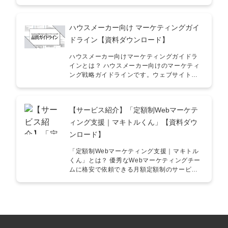
的な活用例 ① 中期経営計画・事業戦略の策定
について、具体的な実践手法を体系化したガ
に構成しています。成果を出す営業組織は
に 2026年を見据えた社会の変化を前提に、自
イドラインです。 「安定して受注を増やすに
「ターゲットの特性に最適化されたアプロー
社の立ち位置を再定義する際の指針として活
はどうすればいいか？」「自社の強みをどう
チ」を徹底しています。ぜひ、本資料を貴社
ハウスメーカー向け マーケティングガイ
用いただけます。AIによって代替される領域
ブランド化すべきか？」という、多くの経営
の営業活動にご活用いただき、成果向上につ
と、人間が担うべき高付加価値領域を明確に
者が直面する課題を解決するために作成いた
ドライン【資料ダウンロード】
なげていただければ幸いです。
します。 ② 意思決定のスピードアップとリス
しました。 こんな方におすすめ！ ■ 工務店・
ク回避に 「今はまだ早い」という静観が、い
住宅会社の経営者・役員 ・紹介頼みの集客か
ハウスメーカー向けマーケティングガイドラ
かに致命的なリスクになるかを構造的に理解
ら脱却し、SNSやWEBで安定した流入を作り
インとは？ ハウスメーカー向けのマーケティ
できます。変化の潮流を掴むことで、競合に
たい ・高単価でも「あなたにお願いしたい」
ング戦略ガイドラインです。ウェブサイト制
先んじた意思決定が可能になります。 ③ AI導
と言われるブランドを築きたい ・成約率を改
作から始まり、ランディングページ (LP) の作
入の「本質的な目的」の再定義に コスト削減
善し、効率的な営業フローを構築したい ■ マ
成、広告運用、YouTube、Instagram、
としてのAI活用から、売上創出・バリューア
ーケティング担当者・広報 ・Instagramや
TikTokといった各種マーケティングファネル
【サービス紹介】「定額制Webマーケテ
ップのためのAI活用へと視点を転換できま
TikTokを運用しているが、問い合わせに繋が
の活用方法について詳細に解説しています。
す。具体的な変化の予測に基づき、実効性の
っていない ・WEB広告の成果を最大化させる
こんな方にオススメ！ ■住宅メーカー会社の
ィング支援｜マキトルくん」【資料ダウ
高いAI導入計画を立案してください。 ④ 社内
ためのLP・導線設計を知りたい ・コンテンツ
経営者・役員／マーケ担当者・住宅業界のマ
ンロード】
リテラシーの向上と意識改革に 「AI時代」と
制作の質を上げ、他社との差別化を図りたい
ーケティング戦略を考えたい ■法人向けサー
いう言葉の解像度を高めるための勉強会資料
■ 採用・組織づくりに課題を感じている方 ・
ビス提供者・自社の品質レベルを上げたい・
「定額制Webマーケティング支援｜マキトル
としてご利用ください。トップダウンでの意
会社の価値観に共感してくれる「質の高い人
社内教育を効率化したい・中途社員の採用時
くん」とは？ 優秀なWebマーケティングチー
識改革や、現場メンバーの危機感とモチベー
材」を採用したい ・SNSを「集客」だけでな
の見極め方法が確立されていない
ムに格安で依頼できる月額定額制のサービス
ションを醸成するツールとして役立ちます。
く「採用」の武器として活用したい 具体的な
です。限られた予算で、多くのWeb業務を巻
⑤ 新たなビジネスチャンスの創出に AIがもた
活用例 ① SNS・WEB集客の仕組み化に
き取るので社内業務の工数を大幅に削減する
らす「不」や「新たな需要」の分析により、
Instagram、TikTok、YouTubeといった各プ
ことが可能です。 「マキトルくん」の強み ①
新規事業の種を見つけるヒントになります。
ラットフォームの特性を理解し、認知から問
さまざまな業務を一気通貫で格安でご依頼可
既存の枠組みにとらわれない、2026年基準の
い合わせまでを自動化する動線設計に活用い
能② Web業務を専属チームに任せることで効
マーケット感覚を養ってください。
ただけます。 ② ブランドアイデンティティの
率よくスピーディーに進行できる③ 外注先を