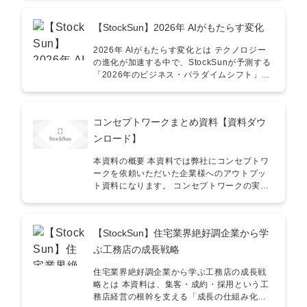
断構造や診療体制を踏まえ、テレアポやFAX
といった手段をどう使い分け、成果につなげ
【StockSun】2026年 AIがもたらす変化
るかを実践ベースで解説しています。リソー
スを効率的に活用し、アポ獲得率を最大化す
2026年 AIがもたらす変化とは テクノロジー
るための「勝ち筋」をこの1冊に凝縮しまし
の進化が加速する中で、StockSunが予測する
た。 こんな方にオススメ！ ■ 医療機関向けに
「2026年のビジネス・パラダイムシフト」を
営業を行っている法人・営業責任者・病院・
まとめたホワイトペーパーです。 「AIによっ
クリニックへのアプローチが初めてで勝ち筋
て何がどう変わるのか？」という抽象的な問
がわからない・院長・事務長など医療機関特
いに対し、実ビジネスにおける構造変化や、
有の決裁構造に対応した営業を構築したい ■
コンセプトワークまとめ資料【資料ダウ
今から準備すべき具体的な生存戦略を提示す
アウトバウンド営業の成果を高めたい法人・
るために作成いたしました。 こんな方におす
ンロード】
FAXや電話など従来手法の成果が頭打ちして
すめ！ ■ 事業会社の経営者・役員／新規事業
いる・医療機関へのアポ獲得を仕組み化した
担当者 ・AIの台頭により、自社の既存ビジネ
本資料の概要 本資料では弊社にコンセプトワ
い 活用例 ① 医療業界特化の営業教育資料とし
スがどう脅かされるのかを知り、対策を打ち
ークを依頼いただいた企業様へのアウトプッ
て医療機関ならではの判断プロセスや注意点
たい ・「AI活用」が単なる効率化で終わって
ト資料になります。 コンセプトワークの実施
を網羅しており、営業担当者の即戦力化を支
おり、本質的な競争優位性に繋がっていない
を検討中の方は是非ご覧ください。 こんな方
援します。 ② 新規開拓の戦略設計時にテレア
・3年後の市場予測をもとに、今投資すべき領
にオススメ！ ・コンセプトワークの実施を検
ポ・FAX・リスト作成の具体手法が明文化さ
域を正しく判断したい ■ マーケター／クリエ
討している方・コンセプトワークで具体的に
れており、戦略の型化に活用可能です。 ③ 商
【StockSun】住宅業界絶好調企業から学
イティブ職 ・AIがコンテンツを量産する時代
どのようなアウトプットが出てくるのか知り
談の成功率を高めるための準備ツールとして
に、自分自身の市場価値をどう高めるべきか
たい方
ぶ工務店の成長戦略
決裁者の見極め方や注意すべき時間帯、リス
知りたい ・「検索」から「対話（AIエージェ
ト作成のコツなど、現場で使える知見を掲載
ント）」へ変わるユーザー行動の変化に対応
住宅業界絶好調企業から学ぶ工務店の成長戦
しています。 制作者からのメッセージ 本ガイ
したい ・AIを「ツール」としてではなく「ビ
略とは 本資料は、集客・成約・採用という工
ドラインは、累計400社以上の支援実績の中で
ジネスモデルの核」として組み込みたい 具体
務店経営の根幹を支える「成長の仕組み化」
蓄積された、医療機関営業のノウハウをもと