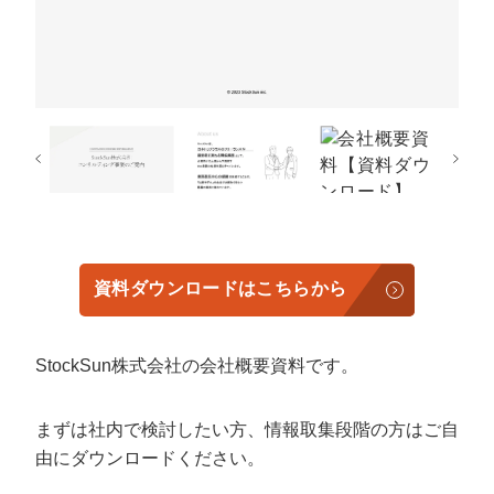
定額制LP制作・改善『最強LP』
エンジニア
ん』
会社概要・役員紹介
採用YouTubeチャンネル構築『トリトル』
広告運用
定額LINE運用代行『LINEマキトルくん』
ミッション・ビジョン・バリュー
YouTubeディレクター
代表メッセージ（岩野圭佑）
業務委託
取締役メッセージ（株本祐己）
認定パートナー
資料ダウンロードはこちらから
動画ディレクター
営業
StockSun株式会社の会社概要資料です。
インターン
まずは社内で検討したい方、情報取集段階の方はご自
正社員
由にダウンロードください。