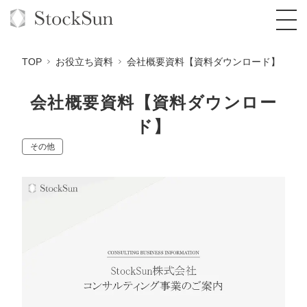
TOP
お役立ち資料
会社概要資料【資料ダウンロード】
会社概要資料【資料ダウンロー
ド】
オーダーメイド支援
その他
BPO支援
TOP
オリジナルサービス
オンラインサロン
コンサルタント一覧
定額制Webマーケティング代行『マキトルく
ん』
StockSun道場
実績
品質ガイドライン
格安でAI導入支援『あいのりAI』
定額制営業代行『カリトルくん』
お役立ち資料
年収エージェント
社内コンペ
拡散付1日密着動画制作『まるごと社長』
道場TOP
定額制採用代行・RPO『トルトルくん』
料金表
クレーム窓口
1本無料で記事を制作『SEOトライアル』
動画編集
営業改善特化の動画制作『動画でカリトルく