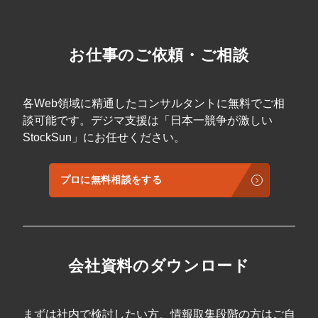
クではない、本質的なサイト運用の指針とし
費用構造や成果の出し方が不透明で踏み出せ
成いたしました。 こんな方におすすめ！ ■ 事
て活用いただけます。 ② コンテンツ制作の品
ていない方 ・そもそも自社の業種がREDに向
業会社の経営者・役員／DX推進担当者 ・自社
質基準として 「ユーザーが真に求めている体
いているのか、予算を回収できるのかを事前
のAI活用において、明確な導入基準を制定し
験は何か？」を重視した記事制作フローを公
に判断したい方 具体的な活用例 ① 中国インバ
たい ・AI導入を行う上で、現状の自社に適切
お仕事のご依頼・ご相談
開。競合他社と差別化し、検索エンジンとユ
ウンド集客の媒体としてREDが最強である理
な施策を知りたい ・AI導入を行う上で、業務
ーザーの両方に評価されるコンテンツの作り
由の理解に ② 公式アカウント開設・定期投稿
プロセス自体の改善を行いたい ■ 各部門の責
方を参考にできます。 ③ 外部施策・ドメイン
による検索流入とブランド資産づくりに ③
任者・現場リーダー ・AI活用における、生産
強化の戦略立案に 権威性（Authority）を高め
KOL・KOC起用による短期での認知獲得・来
性の底上げを目指している ・社内・チームで
各Web領域に精通したコンサルタントに無料でご相
るための被リンク獲得戦略や、SNS・サイテ
店/購買の後押しに ④ AD広告による商品訴求
のAI活用基準を統一したい ・AIを用いたオペ
談可能です。デジマ支援は「日本一競争が激しい
ーションを活用したドメイン評価の向上策
と見込み客との密なコミュニケーション設計
レーションの標準化を図りたい 具体的な活用
を、自社の施策に落とし込むためのヒントが
StockSun」にお任せください。
に ⑤ 自社業種のRED適性診断と、向かない場
例 ① AI導入・運用方針の確立に AIを新規導入
得られます。 ④ サービス選定・外注判断の基
合の代替施策の判断に 講師情報 陳逸翔 /
する際や、既存ツールの運用方針を見直す際
準に StockSunが提供する「SEOコンサルテ
Issho Chin 中国SNS職人 メガベンチャー広告
の指針として活用いただけます。課題の抽出
ィング」や「認定パートナー」による支援体
代理店へ入社し、WEBマーケティング・営業
からツール選定、実運用まで、成功に向けた
プロに無料相談をする
制を解説。自社の課題に対して、どのような
領域を経験した後に独立。小紅書(RED)・抖
明確なプロセスを提供します。 ② マーケティ
専門性を持つパートナーが必要かを確認する
音を中心とした中国SNSマーケティング事業
ング・営業施策の最適化に AIによるコンテン
材料としてご利用ください。 ⑤ Web集客の全
を展開し、これまで80社以上の中国向けプロ
ツ生成やデータ分析など、成果を高めるため
体最適化に SEO単体で完結せず、広告や
モーションを支援してきた。飲食・ホテル・
の具体的な方法を参考にできます。ガイドラ
SNS、YouTube等とのシナジーを生む「売上
観光・不動産・時計買取領域を中心に、中国
インを基に、より効果的な施策を立案してく
に直結する」マーケティング設計の考え方を
人向け集客やインバウンド施策を得意とす
ださい。 ③ クライアントやチーム内のコミュ
会社資料のダウンロード
学べます。 講師情報 戸田峻太郎 / Shuntaro
る。在日中国人インフルエンサー約990名全員
ニケーション効率化に プロジェクトチーム内
Toda EC事業を年商10億以上に育てるプロ
とのネットワークを保有し、インフルエンサ
での認識のズレを防ぐための共通基準として
ECグロースの専門家。DeNA・スリーミニッ
ーマーケティングからSNS運用、動画制作、
活用できます。AI活用のルールや範囲など、
ツ・ココナラで 15年／年商数百億規模のEC
広告配信、導線設計までを一気通貫で統括。
明確な指針をもとに議論を進めることが可能
まずは社内で検討したい方、情報取集段階の方はご自
を指揮 し、年間10億円超のマーケティング投