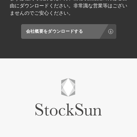
単なるSNS運用に留まらず、売上向上・問い
です。 ④ 教育・マニュアルとして 新規メンバ
資を統括。スリーミニッツ時代のeimy istoire
由にダウンロードください。非常識な営業等はござい
合わせ獲得・採用強化など、事業成果に直結
ーの教育や、現場担当者のスキルアップにご
では 月商1,500万→2億円 へ急成長を2年間で
するマーケティング支援を強みとしている。
利用ください。具体的な設定手順や活用ポイ
ませんのでご安心ください。
牽引。その他複数D2Cブランドを数億規模に
＼ 詳細は資料をダウンロード！ ／
ントが記載されており、業務標準化のツール
成長させる。2023年11月に独立後は 「EC構
としても役立ちます。 ⑤ 導入結果の分析と改
築～集客〜サイト改善～CRM」を一気通貫コ
善に 効果測定項目や評価基準の活用により、
会社概要をダウンロードする
ンサル を提供し、売上とROIを同時に最大
AI導入の結果を数値で把握し、改善に繋げる
化。 EC企業のマーケティング支援・企業の生
ことができます。削減工数や売上寄与度など
成AI活用顧問を務める。2024年には世界的な
のデータをもとに、活用方法を最適化してく
MAツール「Braze」で日本の年間No.1 を個人
ださい。 講師情報 矢島 拓弥 / Takuya Yajima
で受賞（Marketing Leader of the Year）
AI × DXによる 事業変革パートナー 業種業界
2025年には日本最大級のAIハッカソン「東京
を問わず、最新のAI技術をビジネス実装に落
AI祭」で総合優勝。 2025年より StockSun認
とし込むエキスパート。 企業の「工数削減」
定パートナーとして活動領域を拡大中。 ＼ 詳
のみならず、利益に直結する「攻めのAI活
細は資料をダウンロード！ ／
用」を得意としている。 現場のオペレーショ
ンに即したAIツールの選定から、組織全体の
DXリテラシー向上まで、実務に基づいたトー
タル的な支援により企業の成果を実現してい
く。 ＼ 詳細は資料をダウンロード！ ／