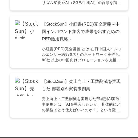
タ広告・チラシ・リスティングの訴求クリエ
に構成しています。成果を出す営業組織は
リズム変化やAI（SGE/生成AI）の台頭を踏ま
イティブ改善に ③ CPA×LTVで年代別に狙う
「ターゲットの特性に最適化されたアプロー
え、StockSunが提唱する「令和時代に勝つた
顧客層を見極める意思決定に ④ 外観演出や
チ」を徹底しています。ぜひ、本資料を貴社
めのSEO戦略」をまとめた実務ガイドです。
SNSキャンペーンでの広告費を抑えた集客に
の営業活動にご活用いただき、成果向上につ
「従来のSEO施策が通用しなくなってきた
⑤ 計測環境の整備とAIシミュレーションによ
【StockSun】小紅書(RED)完全講義～中
なげていただければ幸いです。
が、具体的にどう動くべきか？」という課題
る精度向上に 講師情報 濵口魁希 / Kaiki
に対し、実際に成果を出している最新の知見
国インバウンド集客で成果を出すための
Hamaguchi 【社長の右腕】WEB戦略のゼネ
と、弊社の具体的な支援内容を凝縮しまし
RED活用戦略～
ラリスト 新卒でサイバーエージェントに入社
た。 こんな方におすすめ！ ■ 事業会社の経営
し、ネット広告事業の新規開拓営業と既存ア
者・役員／Web担当者 ・Googleのアップデー
小紅書(RED)完全講義 とは 在日中国人インフ
カウントの運用に従事。その後、ハンズオン
トにより検索順位が下落し、回復の糸口を探
ルエンサー約990名とのネットワークを持ち、
型のコンサルティング会社を創業し、
している ・AI時代にどのようなコンテンツが
80社以上の中国向けプロモーションを支援し
StockSunに参画。事業を理解し、全体戦略の
評価されるのか、最新の基準を知りたい ・
てきた中国SNS職人が、MAU約3億人の巨大
立案から実行まで一気通貫した支援が可能。
SEOだけでなく、SNSやYouTubeを絡めた
プラットフォーム「小紅書(RED)」の活用法
中でも、WEBの担当者がいない企業の伴走支
「指名検索」を増やす戦略を構築したい ■ マ
を体系化した資料です。なぜ今REDがインバ
援を得意とし、「利益に繋がる支援」をモッ
ーケティング担当者／ディレクター ・単なる
【StockSun】売上向上・工数削減を実現
ウンド集客の必須媒体なのかという基本か
トーとしている。 ＼ 詳細は資料をダウンロー
「キーワード網羅」ではない、高品質な記事
ら、自社アカウント運用・KOL活用・AD広告
した 部署別AI実装事例集
ド！ ／
制作の仕組みを構築したい ・ドメインパワー
という運用4軸、日本企業の成果実例、自社業
の強化やサイテーション獲得など、外部的
種がREDで成果を出せるかの判断基準まで完
売上向上・工数削減を実現した部署別AI実装
SEOの具体策を学びたい ・自社のマーケティ
全網羅しています。 こんな方におすすめ！ ・
事例集とは 「AIを導入したいが、具体的にど
ングファネル全体におけるSEOの役割を再定
訪日中国人の集客を伸ばしたいが、REDに何
の業務でどう使えばいいのか？」という疑問
義したい 具体的な活用例 ① 最新のSEOトレ
をどう投稿すればいいか分からない飲食・宿
にお答えする形で、実際に売上向上と工数削
ンドと対策方針の理解に 「被リンク（外部施
泊・小売・観光の店舗運営者 ・インバウンド
減を実現した生の成功事例をまとめたガイド
策）」「コンテンツ（内部施策）」「指名検
需要は感じているのに、店舗や施設がRED上
ラインです。「AIをどのように活用し、各部
索数」の3本柱からなる、現代のSEOにおける
に存在せず検討候補にすら入れていない企業
署の生産性を最大化させているのか？」とい
成功法則を学習できます。小手先のテクニッ
・KOL・KOC活用やAD広告に興味はあるが、
う問いに対する、具体的な行動指針として作