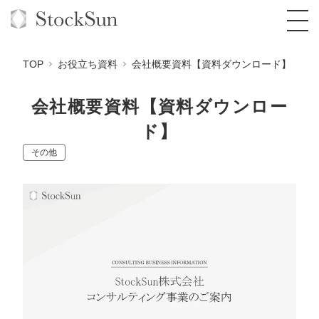
TOP
お役立ち資料
会社概要資料【資料ダウンロード】
会社概要資料【資料ダウンロー
ド】
オーダーメイド支援
その他
BPO支援
TOP
オリジナルサービス
オンラインサロン
コンサルタント一覧
定額制Webマーケティング代行『マキトルく
ん』
StockSun道場
実績
品質ガイドライン
格安でAI導入支援『あいのりAI』
定額制営業代行『カリトルくん』
お役立ち資料
年収エージェント
社内コンペ
拡散付1日密着動画制作『まるごと社長』
道場TOP
定額制採用代行・RPO『トルトルくん』
料金表
クレーム窓口
1本無料で記事を制作『SEOトライアル』
動画編集
営業改善特化の動画制作『動画でカリトルく