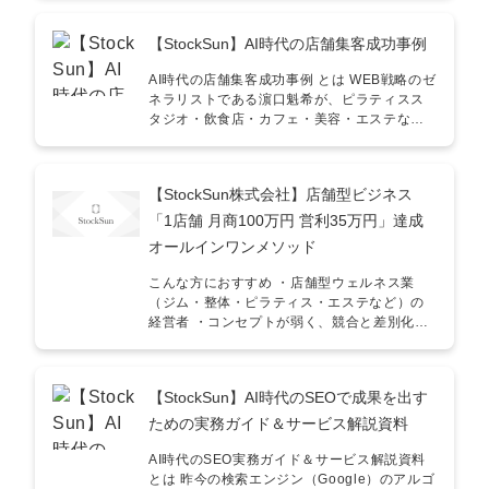
断構造や診療体制を踏まえ、テレアポやFAX
といった手段をどう使い分け、成果につなげ
【StockSun】AI時代の店舗集客成功事例
るかを実践ベースで解説しています。リソー
スを効率的に活用し、アポ獲得率を最大化す
AI時代の店舗集客成功事例 とは WEB戦略のゼ
るための「勝ち筋」をこの1冊に凝縮しまし
ネラリストである濵口魁希が、ピラティスス
た。 こんな方にオススメ！ ■ 医療機関向けに
タジオ・飲食店・カフェ・美容・エステなど
営業を行っている法人・営業責任者・病院・
多様な店舗の集客支援で得た成功事例を、施
クリニックへのアプローチが初めてで勝ち筋
策と数字ベースでまとめた資料です。王道の
がわからない・院長・事務長など医療機関特
手法がAIによってコモディティ化した今、な
有の決裁構造に対応した営業を構築したい ■
【StockSun株式会社】店舗型ビジネス
ぜ従来のやり方では差がつかないのか？か
アウトバウンド営業の成果を高めたい法人・
ら、CPA×LTVでの顧客層の見極め、データ基
「1店舗 月商100万円 営利35万円」達成
FAXや電話など従来手法の成果が頭打ちして
盤の整備、AIシミュレーションを使った意思
いる・医療機関へのアポ獲得を仕組み化した
オールインワンメソッド
決定まで、これからの店舗集客で成否を分け
い 活用例 ① 医療業界特化の営業教育資料とし
るポイントを解説します。 こんな方におすす
て医療機関ならではの判断プロセスや注意点
こんな方におすすめ ・店舗型ウェルネス業
め！ ・店舗の集客に広告を出しているが、
を網羅しており、営業担当者の即戦力化を支
（ジム・整体・ピラティス・エステなど）の
CPAだけを追ってしまいLTVまで含めた費用対
援します。 ② 新規開拓の戦略設計時にテレア
経営者 ・コンセプトが弱く、競合と差別化で
効果を判断できていない ・王道のマーケ施策
ポ・FAX・リスト作成の具体手法が明文化さ
きていない人 ・広告運用やWebマーケが苦手
はひと通りやったが、競合と差がつかず頭打
れており、戦略の型化に活用可能です。 ③ 商
な店舗運営者 ・現場スタッフに依存せず、再
ちになっている ・顧客管理ツールにデータは
談の成功率を高めるための準備ツールとして
現性ある運営をしたい人 ・多店舗展開を視野
あるが、ダッシュボードで正しく追えず
【StockSun】AI時代のSEOで成果を出す
決裁者の見極め方や注意すべき時間帯、リス
に入れている人
PDCAが回せていない ・オープン前後の店舗
ト作成のコツなど、現場で使える知見を掲載
ための実務ガイド＆サービス解説資料
で、口コミや初動の集客をどう作ればいいか
しています。 制作者からのメッセージ 本ガイ
分からない 具体的な活用例 ① オープン前の試
ドラインは、累計400社以上の支援実績の中で
AI時代のSEO実務ガイド＆サービス解説資料
食会で口コミ資産を先に積む集客設計に ② メ
蓄積された、医療機関営業のノウハウをもと
とは 昨今の検索エンジン（Google）のアルゴ