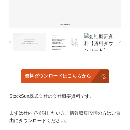
定額制LP制作・改善『最強LP』
エンジニア
ん』
会社概要・役員紹介
採用YouTubeチャンネル構築『トリトル』
広告運用
定額LINE運用代行『LINEマキトルくん』
ミッション・ビジョン・バリュー
YouTubeディレクター
代表メッセージ（岩野圭佑）
業務委託
取締役メッセージ（株本祐己）
認定パートナー
資料ダウンロードはこちらから
動画ディレクター
営業
StockSun株式会社の会社概要資料です。
インターン
まずは社内で検討したい方、情報取集段階の方はご自
正社員
由にダウンロードください。