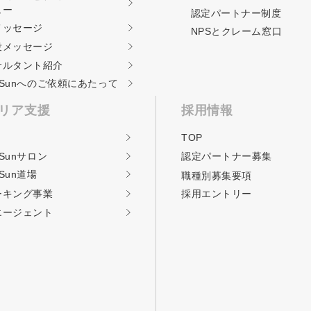
ュー
認定パートナー制度
メッセージ
NPSとクレーム窓口
役メッセージ
サルタント紹介
ckSunへのご依頼に
あたって
リア支援
採用情報
TOP
kSunサロン
認定パートナー募集
kSun道場
職種別募集要項
ーキング事業
採用エントリー
エージェント