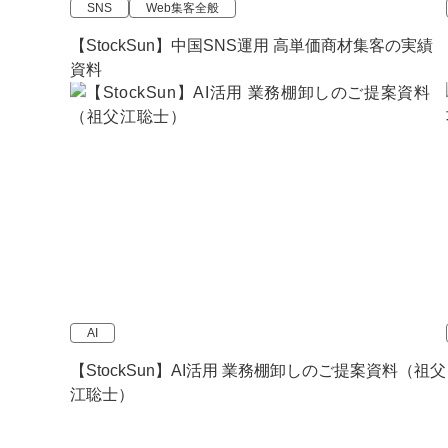
SNS
Web集客全般
【StockSun】中国SNS運用 高単価商材集客の実績
資料
AI
【StockSun】AI活用 業務棚卸しのご提案資料（祖父
江聡士）