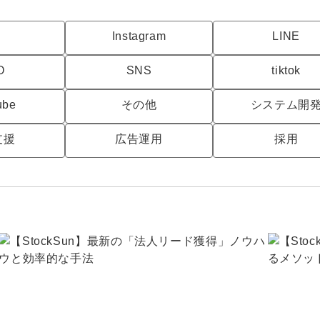
Yo
C
Instagram
LINE
会社概要・役員紹介
O
SNS
tiktok
ミッション・ビジョン・バリュー
ube
その他
システム開
代表メッセージ（岩野圭佑）
支援
広告運用
採用
業務委託
取締役メッセージ（株本祐己）
認定パートナー
動画ディレクター
営業
インターン
正社員