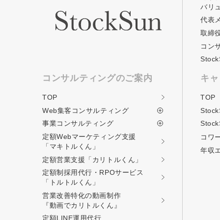
バリ
代表
取締
コン
Sto
コンサルティングのご案内
キャ
TOP
TOP
Web集客コンサルティング
Stoc
事業コンサルティング
Stoc
定額Webマーケティング支援
コワ
「マキトルくん」
年収
定額営業支援
「カリトルくん」
定額制採用代行・RPOサービス
「トルトルくん」
営業改善特化の動画制作
『動画でカリトルくん』
定額LINE運用代行