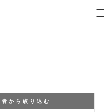
P
額制Webマーケティング代行『マキトルくん』
安でAI導入支援『あいのりAI』
ンサルタント一覧
額制営業代行『カリトルくん』
散付1日密着動画制作『まるごと社長』
質ガイドライン
額制採用代行・RPO『トルトルくん』
本無料で記事を制作『SEOトライアル』
場TOP
内コンペ
業改善特化の動画制作『動画でカリトルくん』
額制LP制作・改善『最強LP』
画編集
レーム窓口
額LINE運用代行『LINEマキトルくん』
用YouTubeチャンネル構築『トリトル』
ンジニア
成者から
絞り込む
告運用