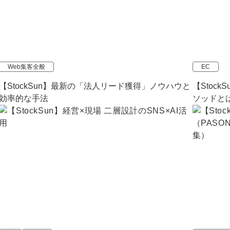
マーケマネージャー
カスタマーサクセスマネージャー
常勤監査役
Web集客全般
EC
内部監査室長
【StockSun】最新の「法人リード獲得」ノウハウと
【Stoc
効率的な手法
ソッドと
募集要項一覧