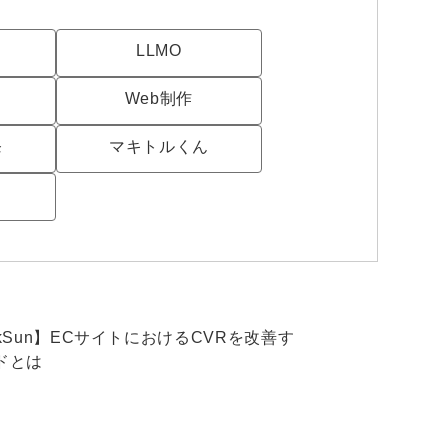
uTubeディレクター
LLMO
Web制作
発
マキトルくん