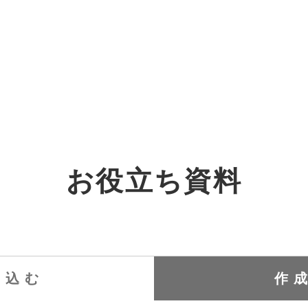
オーダーメイド支援
TO
定
格
BPO支援
コ
定
拡
お役立ち資料
オリジナルサービス
オンラインサロン
品
定
1
道
StockSun道場
実績
社
営
定
動
お役立ち資料
年収エージェント
ク
定
採
エ
り込む
作
料金表
広