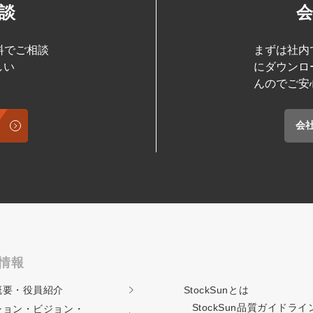
談
料でご相談
まずは社内
しい
にダウンロ
んのでご安
会
情報
概要・役員紹介
StockSunとは
StockSun品質ガイド
ライ
ション・ビジョン・