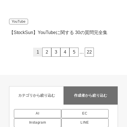
YouTube
【StockSun】YouTubeに関する 30の質問完全集
1
2
3
4
5
…
22
カテゴリから
絞り込む
作成者から
絞り込む
AI
EC
Instagram
LINE