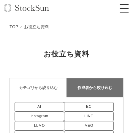
TOP
お役立ち資料
お役立ち資料
オーダーメイド支援
BPO支援
TOP
オリジナルサービス
オンラインサロン
コンサルタント一覧
定額制Webマーケティング代行『マキトルく
カテゴリから
絞り込む
作成者から
絞り込む
ん』
StockSun道場
実績
品質ガイドライン
格安でAI導入支援『あいのりAI』
定額制営業代行『カリトルくん』
AI
EC
お役立ち資料
年収エージェント
社内コンペ
拡散付1日密着動画制作『まるごと社長』
道場TOP
定額制採用代行・RPO『トルトルくん』
Instagram
LINE
料金表
クレーム窓口
1本無料で記事を制作『SEOトライアル』
動画編集
LLMO
MEO
営業改善特化の動画制作『動画でカリトルく