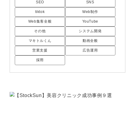
定額制LP制作・改善『最強LP』
エンジニア
ん』
SEO
SNS
tiktok
Web制作
会社概要・役員紹介
採用YouTubeチャンネル構築『トリトル』
広告運用
定額LINE運用代行『LINEマキトルくん』
Web集客全般
YouTube
ミッション・ビジョン・バリュー
YouTubeディレクター
その他
システム開発
マキトルくん
動画全般
代表メッセージ（岩野圭佑）
営業支援
広告運用
業務委託
取締役メッセージ（株本祐己）
採用
認定パートナー
動画ディレクター
営業
インターン
正社員