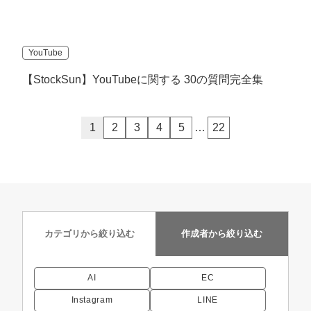
YouTube
【StockSun】YouTubeに関する 30の質問完全集
1
2
3
4
5
…
22
カテゴリから
絞り込む
作成者から
絞り込む
AI
EC
Instagram
LINE