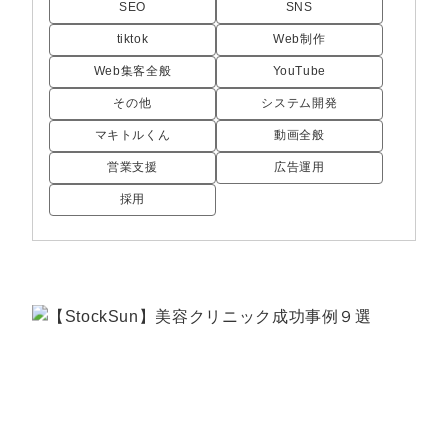
定額制LP制作・改善『最強LP』
エンジニア
ん』
SEO
SNS
tiktok
Web制作
会社概要・役員紹介
採用YouTubeチャンネル構築『トリトル』
広告運用
定額LINE運用代行『LINEマキトルくん』
Web集客全般
YouTube
ミッション・ビジョン・バリュー
YouTubeディレクター
その他
システム開発
マキトルくん
動画全般
代表メッセージ（岩野圭佑）
営業支援
広告運用
業務委託
取締役メッセージ（株本祐己）
採用
認定パートナー
動画ディレクター
営業
インターン
正社員