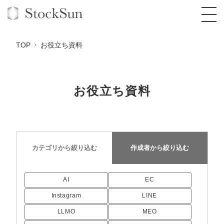
TOP
お役立ち資料
お役立ち資料
オーダーメイド支援
BPO支援
TOP
オリジナルサービス
オンラインサロン
コンサルタント一覧
定額制Webマーケティング代行『マキトルく
カテゴリから
絞り込む
作成者から
絞り込む
ん』
StockSun道場
実績
品質ガイドライン
格安でAI導入支援『あいのりAI』
定額制営業代行『カリトルくん』
AI
EC
お役立ち資料
年収エージェント
社内コンペ
拡散付1日密着動画制作『まるごと社長』
道場TOP
定額制採用代行・RPO『トルトルくん』
Instagram
LINE
料金表
クレーム窓口
1本無料で記事を制作『SEOトライアル』
動画編集
LLMO
MEO
営業改善特化の動画制作『動画でカリトルく