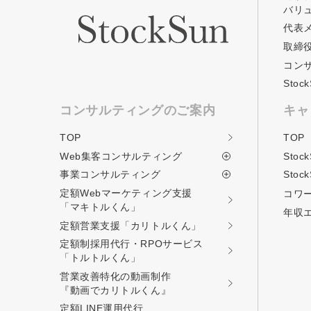
バリ
代表
取締
コン
Sto
コンサルティングのご案内
キャ
TOP
TOP
Web集客コンサルティング
Stoc
事業コンサルティング
Stoc
定額Webマーケティング支援
コワ
「マキトルくん」
年収
定額営業支援
「カリトルくん」
定額制採用代行・RPOサービス
「トルトルくん」
営業改善特化の動画制作
『動画でカリトルくん』
定額LINE運用代行