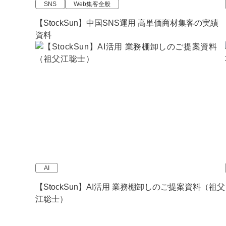
SNS
Web集客全般
【StockSun】中国SNS運用 高単価商材集客の実績
資料
AI
【StockSun】AI活用 業務棚卸しのご提案資料（祖父
江聡士）