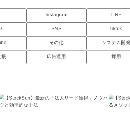
Yo
C
Instagram
LINE
会社概要・役員紹介
O
SNS
tiktok
ミッション・ビジョン・バリュー
ube
その他
システム開
代表メッセージ（岩野圭佑）
支援
広告運用
採用
業務委託
取締役メッセージ（株本祐己）
認定パートナー
動画ディレクター
営業
インターン
正社員