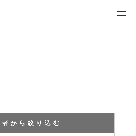
P
額制Webマーケティング代行『マキトルくん』
安でAI導入支援『あいのりAI』
ンサルタント一覧
額制営業代行『カリトルくん』
散付1日密着動画制作『まるごと社長』
質ガイドライン
額制採用代行・RPO『トルトルくん』
本無料で記事を制作『SEOトライアル』
場TOP
内コンペ
業改善特化の動画制作『動画でカリトルくん』
額制LP制作・改善『最強LP』
画編集
レーム窓口
額LINE運用代行『LINEマキトルくん』
用YouTubeチャンネル構築『トリトル』
ンジニア
成者から
絞り込む
告運用