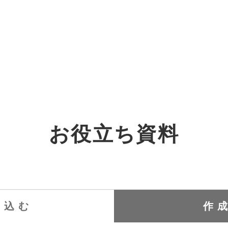
オーダーメイド支援
TO
定
格
BPO支援
コ
定
拡
お役立ち資料
オリジナルサービス
オンラインサロン
品
定
1
道
StockSun道場
実績
社
営
定
動
お役立ち資料
年収エージェント
ク
定
採
エ
り込む
作
料金表
広