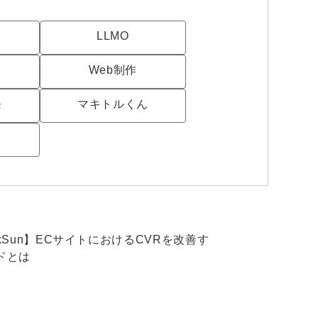
uTubeディレクター
LLMO
Web制作
発
マキトルくん