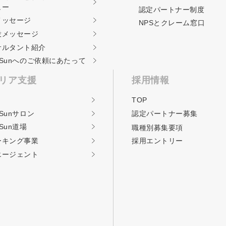
ュー
認定パートナー制度
メッセージ
NPSとクレーム窓口
役メッセージ
サルタント紹介
ckSunへのご依頼に
あたって
リア支援
採用情報
TOP
kSunサロン
認定パートナー募集
kSun道場
職種別募集要項
ーキング事業
採用エントリー
エージェント