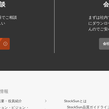
談
料でご相談
まずは社内
しい
にダウンロ
んのでご安
会
情報
概要・役員紹介
StockSunとは
StockSun品質ガイド
ライ
ション・ビジョン・