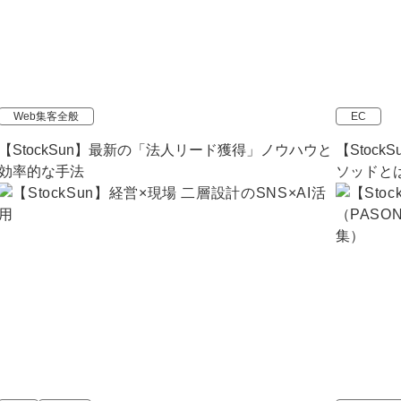
マーケマネージャー
カスタマーサクセスマネージャー
常勤監査役
Web集客全般
EC
内部監査室長
【StockSun】最新の「法人リード獲得」ノウハウと
【Stoc
効率的な手法
ソッドと
募集要項一覧