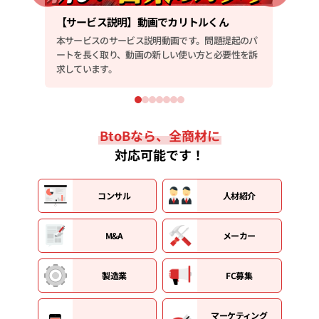
【サービス説明】動画でカリトルくん
【会
のパ
本サービスのサービス説明動画です。問題提起のパ
会社
を訴
ートを長く取り、動画の新しい使い方と必要性を訴
ルに
求しています。
BtoBなら、全商材に
対応可能です！
コンサル
人材紹介
M&A
メーカー
製造業
FC募集
マーケティング