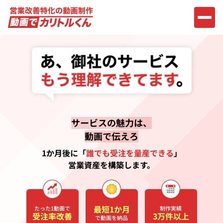
サービスの魅力は、
動画で伝えろ
1か月後に「
誰でも受注を量産できる
」
営業資産を構築します。
最短1か月
たった1動画で
制作実績
受注率改善
3万件以上
で動画を納品