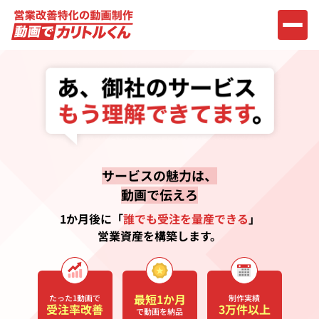
サービスの魅力は、
動画で伝えろ
1か月後に「
誰でも受注を量産できる
」
営業資産を構築します。
最短1か月
たった1動画で
制作実績
受注率改善
3万件以上
で動画を納品