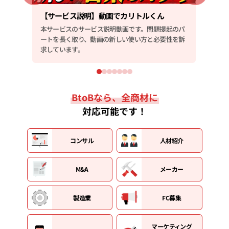
【サービス説明】動画でカリトルくん
【会
のパ
本サービスのサービス説明動画です。問題提起のパ
会社
を訴
ートを長く取り、動画の新しい使い方と必要性を訴
ルに
求しています。
BtoBなら、全商材に
対応可能です！
コンサル
人材紹介
M&A
メーカー
製造業
FC募集
マーケティング