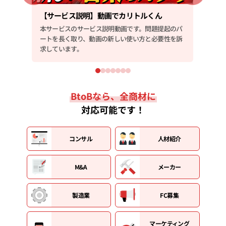
【サービス説明】動画でカリトルくん
【会
のパ
本サービスのサービス説明動画です。問題提起のパ
会社
を訴
ートを長く取り、動画の新しい使い方と必要性を訴
ルに
求しています。
BtoBなら、全商材に
対応可能です！
コンサル
人材紹介
M&A
メーカー
製造業
FC募集
マーケティング