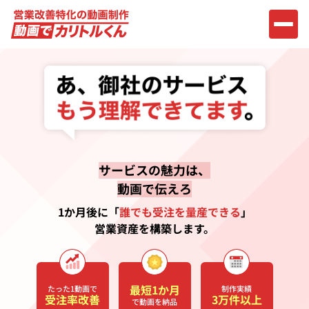
サービスの魅力は、
動画で伝えろ
1か月後に「
誰でも受注を量産できる
」
営業資産を構築します。
最短1か月
たった1動画で
制作実績
受注率改善
3万件以上
で動画を納品