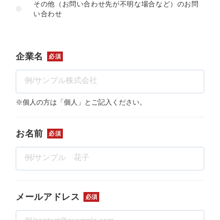
定額制LP制作・改善『最強LP』
エンジニア
ん』
その他（お問い合わせ先が不明な場合など）のお問
い合わせ
会社概要・役員紹介
採用YouTubeチャンネル構築『トリトル』
広告運用
定額LINE運用代行『LINEマキトルくん』
ミッション・ビジョン・バリュー
YouTubeディレクター
企業名
必須
代表メッセージ（岩野圭佑）
業務委託
取締役メッセージ（株本祐己）
※個人の方は「個人」とご記入ください。
認定パートナー
お名前
必須
動画ディレクター
営業
インターン
メールアドレス
必須
正社員