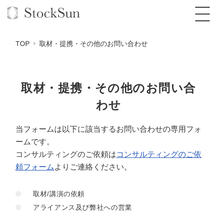
TOP
取材・提携・その他のお問い合わせ
取材・提携・その他のお問い合
オーダーメイド支援
わせ
BPO支援
TOP
当フォームは以下に該当するお問い合わせの専用フォ
オリジナルサービス
オンラインサロン
コンサルタント一覧
定額制Webマーケティング代行『マキトルく
ームです。
ん』
StockSun道場
実績
品質ガイドライン
格安でAI導入支援『あいのりAI』
コンサルティングのご依頼は
コンサルティングのご依
定額制営業代行『カリトルくん』
頼フォーム
よりご連絡ください。
お役立ち資料
年収エージェント
社内コンペ
拡散付1日密着動画制作『まるごと社長』
道場TOP
定額制採用代行・RPO『トルトルくん』
取材/講演の依頼
料金表
クレーム窓口
1本無料で記事を制作『SEOトライアル』
動画編集
アライアンス及び弊社への営業
営業改善特化の動画制作『動画でカリトルく