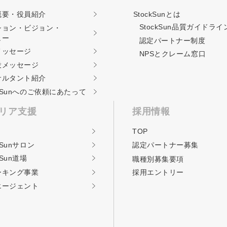
概要・役員紹介
StockSunとは
StockSun品質ガイド
ライ
ション・ビジョン・
ュー
認定パートナー制度
メッセージ
NPSとクレーム窓口
役メッセージ
サルタント紹介
ckSunへのご依頼に
あたって
リア支援
採用情報
TOP
kSunサロン
認定パートナー募集
kSun道場
職種別募集要項
ーキング事業
採用エントリー
エージェント