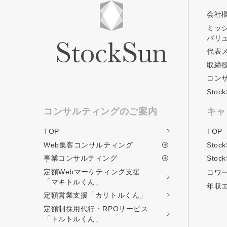
会社
ミッ
バリ
代表
取締
コン
Sto
コンサルティングのご案内
キャ
TOP
TOP
Web集客コンサルティング
Stoc
事業コンサルティング
Stoc
定額Webマーケティング支援
コワ
「マキトルくん」
年収
定額営業支援
「カリトルくん」
定額制採用代行・RPOサービス
「トルトルくん」