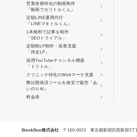
営業改善特化の動画制作
『動画でカリトルくん』
定額LINE運用代行
『LINEマキトルくん』
1本無料で記事を制作
「SEOトライアル」
定額制LP制作・改善支援
「伴走LP」
採用YouTubeチャンネル構築
「トリトル」
クリニック特化のWebマーケ支援
弊社開発済ツールを格安で販売『あ
いのりAI』
料金表
プロに無
StockSun株式会社
〒160-0023 東京都新宿区西新宿3