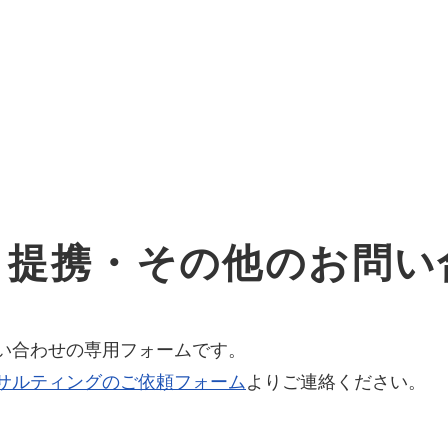
オーダーメイド支援
TO
定
格
BPO支援
コ
定
拡
・提携・その他のお問い
オリジナルサービス
オンラインサロン
品
定
1
道
StockSun道場
実績
社
営
定
動
い合わせの専用フォームです。
サルティングのご依頼フォーム
よりご連絡ください。
お役立ち資料
年収エージェント
ク
定
採
エ
料金表
広