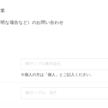
Yo
営業
会社概要・役員紹介
不明な場合など）のお問い合わせ
ミッション・ビジョン・バリュー
代表メッセージ（岩野圭佑）
業務委託
取締役メッセージ（株本祐己）
認定パートナー
動画ディレクター
※個人の方は「個人」とご記入ください。
営業
インターン
正社員