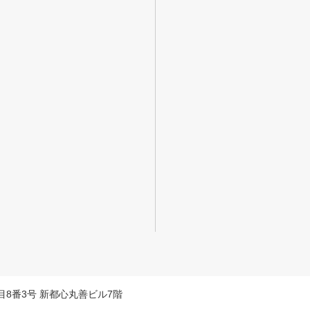
料相談をする
会社概要資料をダウン
丁目8番3号 新都心丸善ビル7階