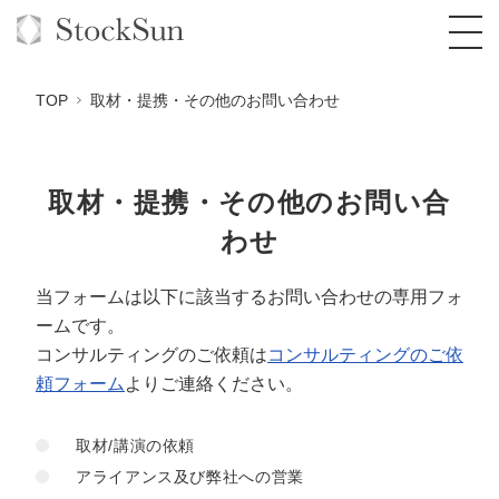
TOP
取材・提携・その他のお問い合わせ
取材・提携・その他のお問い合
オーダーメイド支援
わせ
BPO支援
TOP
当フォームは以下に該当するお問い合わせの専用フォ
オリジナルサービス
オンラインサロン
コンサルタント一覧
定額制Webマーケティング代行『マキトルく
ームです。
ん』
StockSun道場
実績
品質ガイドライン
格安でAI導入支援『あいのりAI』
コンサルティングのご依頼は
コンサルティングのご依
定額制営業代行『カリトルくん』
頼フォーム
よりご連絡ください。
お役立ち資料
年収エージェント
社内コンペ
拡散付1日密着動画制作『まるごと社長』
道場TOP
定額制採用代行・RPO『トルトルくん』
取材/講演の依頼
料金表
クレーム窓口
1本無料で記事を制作『SEOトライアル』
動画編集
アライアンス及び弊社への営業
営業改善特化の動画制作『動画でカリトルく