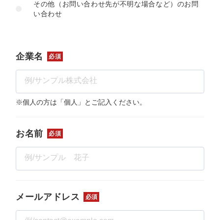
定額制LP制作・改善『最強LP』
エンジニア
ん』
その他（お問い合わせ先が不明な場合など）のお問
い合わせ
会社概要・役員紹介
採用YouTubeチャンネル構築『トリトル』
広告運用
定額LINE運用代行『LINEマキトルくん』
ミッション・ビジョン・バリュー
YouTubeディレクター
企業名
必須
代表メッセージ（岩野圭佑）
業務委託
取締役メッセージ（株本祐己）
※個人の方は「個人」とご記入ください。
認定パートナー
お名前
必須
動画ディレクター
営業
インターン
メールアドレス
必須
正社員