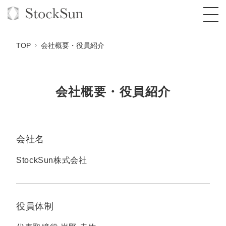
TOP
会社概要・役員紹介
会社概要・役員紹介
オーダーメイド支援
BPO支援
TOP
オリジナルサービス
オンラインサロン
コンサルタント一覧
定額制Webマーケティング代行『マキトルく
会社名
ん』
StockSun道場
実績
StockSun株式会社
品質ガイドライン
格安でAI導入支援『あいのりAI』
定額制営業代行『カリトルくん』
お役立ち資料
年収エージェント
社内コンペ
拡散付1日密着動画制作『まるごと社長』
道場TOP
定額制採用代行・RPO『トルトルくん』
料金表
役員体制
クレーム窓口
1本無料で記事を制作『SEOトライアル』
動画編集
営業改善特化の動画制作『動画でカリトルく