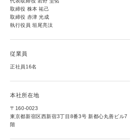
代表取締役 岩野 圭佑
定額制LP制作・改善『最強LP』
エンジニア
ん』
取締役 株本 祐己
会社概要・役員紹介
採用YouTubeチャンネル構築『トリトル』
広告運用
定額LINE運用代行『LINEマキトルくん』
取締役 赤津 光成
執行役員 垣尾亮汰
ミッション・ビジョン・バリュー
YouTubeディレクター
代表メッセージ（岩野圭佑）
従業員
業務委託
取締役メッセージ（株本祐己）
正社員16名
認定パートナー
動画ディレクター
本社所在地
営業
〒160-0023
インターン
東京都新宿区西新宿3丁目8番3号 新都心丸善ビル7
階
正社員