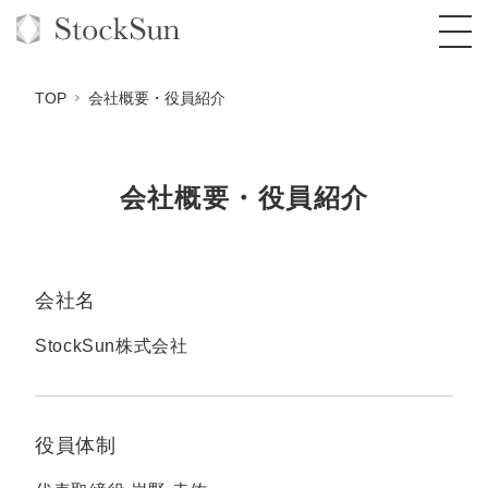
TOP
会社概要・役員紹介
会社概要・役員紹介
オーダーメイド支援
BPO支援
TOP
オリジナルサービス
オンラインサロン
コンサルタント一覧
定額制Webマーケティング代行『マキトルく
会社名
ん』
StockSun道場
実績
StockSun株式会社
品質ガイドライン
格安でAI導入支援『あいのりAI』
定額制営業代行『カリトルくん』
お役立ち資料
年収エージェント
社内コンペ
拡散付1日密着動画制作『まるごと社長』
道場TOP
定額制採用代行・RPO『トルトルくん』
料金表
役員体制
クレーム窓口
1本無料で記事を制作『SEOトライアル』
動画編集
営業改善特化の動画制作『動画でカリトルく