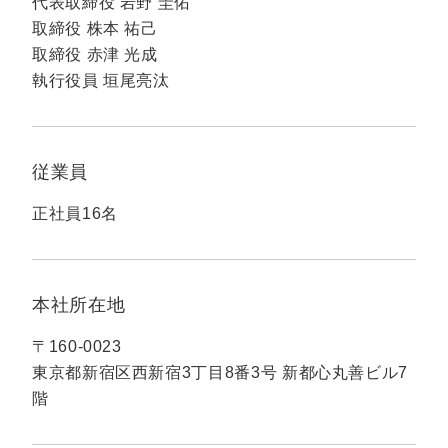
代表取締役 岩野 圭佑
定額制LP制作・改善『最強LP』
エンジニア
ん』
取締役 株本 祐己
会社概要・役員紹介
採用YouTubeチャンネル構築『トリトル』
広告運用
定額LINE運用代行『LINEマキトルくん』
取締役 赤津 光成
執行役員 垣尾亮汰
ミッション・ビジョン・バリュー
YouTubeディレクター
代表メッセージ（岩野圭佑）
従業員
業務委託
取締役メッセージ（株本祐己）
正社員16名
認定パートナー
動画ディレクター
本社所在地
営業
〒160-0023
インターン
東京都新宿区西新宿3丁目8番3号 新都心丸善ビル7
階
正社員