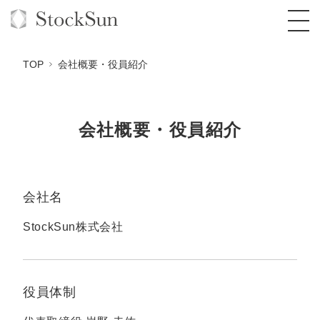
TOP
会社概要・役員紹介
会社概要・役員紹介
オーダーメイド支援
BPO支援
TOP
オリジナルサービス
オンラインサロン
コンサルタント一覧
定額制Webマーケティング代行『マキトルく
会社名
ん』
StockSun道場
実績
StockSun株式会社
品質ガイドライン
格安でAI導入支援『あいのりAI』
定額制営業代行『カリトルくん』
お役立ち資料
年収エージェント
社内コンペ
拡散付1日密着動画制作『まるごと社長』
道場TOP
定額制採用代行・RPO『トルトルくん』
料金表
役員体制
クレーム窓口
1本無料で記事を制作『SEOトライアル』
動画編集
営業改善特化の動画制作『動画でカリトルく