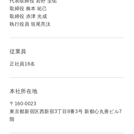
代表取締役 岩野 圭佑
定額制LP制作・改善『最強LP』
エンジニア
ん』
取締役 株本 祐己
会社概要・役員紹介
採用YouTubeチャンネル構築『トリトル』
広告運用
定額LINE運用代行『LINEマキトルくん』
取締役 赤津 光成
執行役員 垣尾亮汰
ミッション・ビジョン・バリュー
YouTubeディレクター
代表メッセージ（岩野圭佑）
従業員
業務委託
取締役メッセージ（株本祐己）
正社員16名
認定パートナー
動画ディレクター
本社所在地
営業
〒160-0023
インターン
東京都新宿区西新宿3丁目8番3号 新都心丸善ビル7
階
正社員