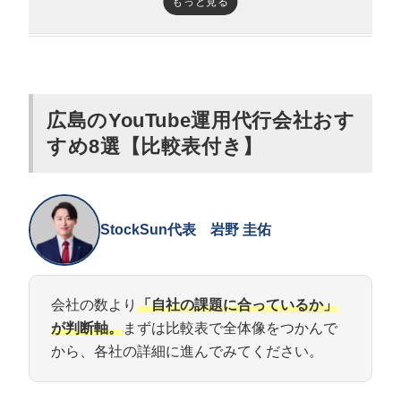
もっと見る
GIV（ギブ）
ONE VOW FILMS JAPAN
ソルポート株式会社
結movie（株式会社結movie）
広島のYouTube運用代行会社おす
すめ8選【比較表付き】
広島のYouTube運用代行の費用相場は月3
万円〜150万円
広島企業のYouTube活用｜業種別の狙い目
StockSun代表 岩野 圭佑
製造業（マツダ系・造船・鉄鋼）
観光・インバウンド（宮島・平和記念公園）
会社の数より
「自社の課題に合っているか」
飲食・食品（広島ブランド）
が判断軸。
まずは比較表で全体像をつかんで
採用（中四国の人材確保）
から、各社の詳細に進んでみてください。
失敗しないYouTube運用代行会社の選び方