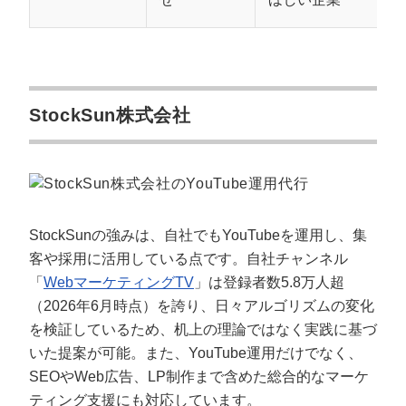
は？
YouTube運用代行は個人やフリーランスにも頼めます
か？
YouTube広告の運用も一緒に頼めますか？
海外向け・インバウンド向けのチャンネルにも対応で
StockSun株式会社
きますか？
撮影は自社オフィスでできますか？
YouTubeで成果が出るまでにどのくらいかかります
か？
コンサルだけ・制作だけの部分的な依頼もできます
か？
StockSunの強みは、自社でもYouTubeを運用し、集
客や採用に活用している点です。自社チャンネル
まとめ｜広島のYouTube運用代行は「自社
「
WebマーケティングTV
」は登録者数5.8万人超
に合う会社選び」が成功の鍵
（2026年6月時点）を誇り、日々アルゴリズムの変化
を検証しているため、机上の理論ではなく実践に基づ
いた提案が可能。また、YouTube運用だけでなく、
SEOやWeb広告、LP制作まで含めた総合的なマーケ
ティング支援にも対応しています。