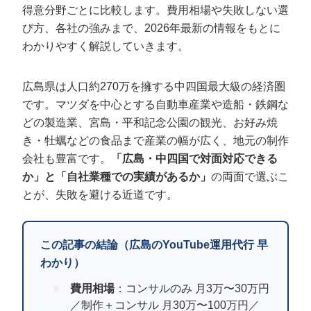
定額制LP制作・改善『最強LP』
エンジニア
ん』
得意分野ごとに比較します。費用相場や失敗しない選
び方、各社の強みまで、2026年最新の情報をもとに
会社概要・役員紹介
採用YouTubeチャンネル構築『トリトル』
広告運用
定額LINE運用代行『LINEマキトルくん』
わかりやすく解説していきます。
ミッション・ビジョン・バリュー
YouTubeディレクター
広島県は人口約270万を擁する中四国最大級の経済圏
代表メッセージ（岩野圭佑）
です。マツダを中心とする自動車産業や造船・鉄鋼な
どの製造業、宮島・平和記念公園の観光、お好み焼
業務委託
取締役メッセージ（株本祐己）
き・牡蠣などの食品まで産業の幅が広く、地元の制作
会社も豊富です。
「広島・中四国で対面対応できる
認定パートナー
か」と「自社業種での実績があるか」
の両面で選ぶこ
動画ディレクター
とが、失敗を避ける近道です。
営業
この記事の結論（広島のYouTube運用代行 早
インターン
わかり）
正社員
費用相場
：コンサルのみ 月3万〜30万円
／制作＋コンサル 月30万〜100万円／