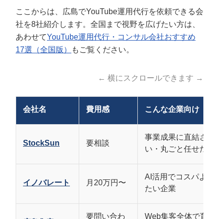
5つのポイント
ここからは、広島でYouTube運用代行を依頼できる会
社を8社紹介します。全国まで視野を広げたい方は、
YouTube運用代行とは？3つの依頼形態と
あわせて
YouTube運用代行・コンサル会社おすすめ
外注すべき理由
17選（全国版）
もご覧ください。
依頼形態は「フル運用・コンサル・制作特化」の3タイ
プ
← 横にスクロールできます →
なぜ今、広島企業がYouTube運用を外注すべきなのか
広島でYouTube運用代行を依頼すべき？内
会社名
費用感
こんな企業向け
製化との違いを比較
事業成果に直結させ
StockSun
要相談
【注意】フリーランス・個人へのYouTube
い・丸ごと任せたい
運用代行は慎重に判断する
AI活用でコスパよく
イノバレート
依頼から運用開始までの流れ【5ステッ
月20万円〜
たい企業
プ】
要問い合わ
Web集客全体で育て