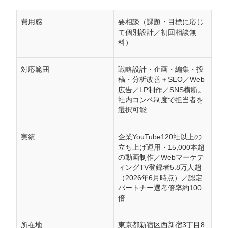
費用感
要相談（課題・目標に応じ
て個別設計／初回相談無
料）
対応範囲
戦略設計・企画・編集・投
稿・分析改善＋SEO／Web
広告／LP制作／SNS横断。
社内コンペ制度で担当者を
選択可能
実績
企業YouTube120社以上の
立ち上げ運用・15,000本超
の動画制作／Webマーケテ
ィングTV登録者5.8万人超
（2026年6月時点）／認定
パートナー選考倍率約100
倍
所在地
東京都新宿区西新宿3丁目8