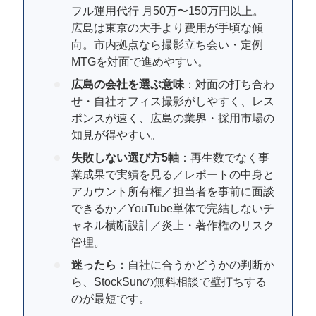
マーケマネージャー
フル運用代行 月50万〜150万円以上。
広島は東京の大手より費用が手頃な傾
カスタマーサクセスマネージャー
向。市内拠点なら撮影立ち会い・定例
MTGを対面で進めやすい。
常勤監査役
広島の会社を選ぶ意味
：対面の打ち合わ
内部監査室長
せ・自社オフィス撮影がしやすく、レス
ポンスが速く、広島の業界・採用市場の
募集要項一覧
知見が得やすい。
失敗しない選び方5軸
：再生数でなく事
業成果で実績を見る／レポートの中身と
アカウント所有権／担当者を事前に面談
できるか／YouTube単体で完結しないチ
ャネル横断設計／炎上・著作権のリスク
管理。
迷ったら
：自社に合うかどうかの判断か
ら、StockSunの無料相談で壁打ちする
のが最短です。