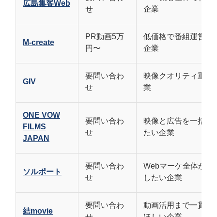
YouTube運用代行で成果を出すコツ【2026
広島集客Web
せ
企業
年最新トレンド】
ショート動画を起点としたファネル戦略
PR動画5万
低価格で番組運営し
M-create
VSEO対策で検索流入を獲る
円〜
企業
AI活用とAI検索最適化（AIO）への対応
要問い合わ
映像クオリティ重視
GIV
YouTube運用代行でよくある失敗パターン
せ
業
と回避策
ONE VOW
要問い合わ
映像と広告を一括で
広島のYouTube運用代行に関するよくある
FILMS
せ
たい企業
質問（FAQ）
JAPAN
広島のYouTube運用代行の費用相場はどのくらいです
か？
要問い合わ
Webマーケ全体から
ソルポート
広島で信頼できるYouTube運用代行会社の見分け方
せ
したい企業
は？
なぜ広島の会社を選ぶメリットがあるのですか？
要問い合わ
動画活用まで一貫提
結movie
YouTube運用代行を依頼するメリット・デメリット
せ
ほしい企業