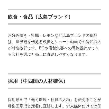
飲食・食品（広島ブランド）
お好み焼き・牡蠣・レモンなど広島ブランドの食品
は、世界観を伝える映像とショート動画での認知拡大
が相性抜群です。ECや店舗集客への導線設計ができ
る会社を選ぶと売上に直結しやすくなります。
会社概要資料をダウンロー
プロに無料相談をする
ドする
採用（中四国の人材確保）
StockSun株式会社
〒160-0023 東京都新宿区西新宿3丁目8番3号 新
都心丸善ビル7階
サイトマップ
プライバシーポリシー
採用動画で「働く環境・社員の人柄」を伝えることが
母集団形成と定着に直結します。求人媒体だけでは伝