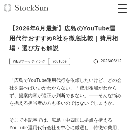
【2026年6月最新】広島のYouTube運
用代行おすすめ8社を徹底比較｜費用相
場・選び方も解説
オーダーメイド支援
2026/06/12
WEBマーケティング
YouTube
BPO支援
TOP
オリジナルサービス
オンラインサロン
コンサルタント一覧
定額制Webマーケティング代行『マキトルく
「広島でYouTube運用代行を依頼したいけど、どの会
ん』
社を選べばいいかわからない」「費用相場がわから
StockSun道場
実績
品質ガイドライン
格安でAI導入支援『あいのりAI』
ず、提案内容が適正か判断できない」——そんな悩み
定額制営業代行『カリトルくん』
を抱える担当者の方も多いのではないでしょうか。
お役立ち資料
年収エージェント
社内コンペ
拡散付1日密着動画制作『まるごと社長』
道場TOP
定額制採用代行・RPO『トルトルくん』
料金表
クレーム窓口
1本無料で記事を制作『SEOトライアル』
動画編集
そこで本記事では、広島・中四国に拠点を構える
営業改善特化の動画制作『動画でカリトルく
YouTube運用代行会社を中心に厳選し、特徴や費用、