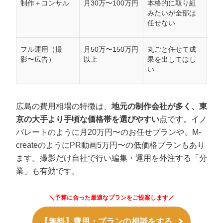
制作＋コンサル
月30万〜100万円
本格的に取り組
みたいが全部は
任せない
フル運用（撮
月50万〜150万円
丸ごと任せて成
影〜広告）
以上
果を出してほし
い
広島の費用相場の特徴は、
地元の制作会社が多く、東
京の大手より手頃な価格帯を選びやすい
点です。イノ
バレートのように月20万円〜のお任せプランや、M-
createのようにPR動画5万円〜の低価格プランもあり
ます。撮影だけ自社で行い編集・運用を外注する「分
業」も有効です。
＼予算に合った最適なプランをご提案します／
【無料】費用・プランの相談をする