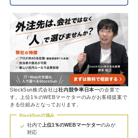
StockSun株式会社は
社内競争率日本一
の企業で
す。上位1％のWEBマーケターのみがお客様提案で
きる仕組みとなっております。
社内で
上位1％のWEBマーケター
のみが
対応