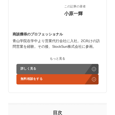
マーケマネージャー
この記事の著者
カスタマーサクセスマネージャー
小原一輝
常勤監査役
商談獲得のプロフェッショナル
内部監査室長
青山学院在学中より営業代行会社に入社。2C向けの訪
問営業を経験。その後、StockSun株式会社に参画。
募集要項一覧
インサイドセールス立ち上げ、テレアポ部隊立ち上げな
もっと見る
ど営業支援を担当。
詳しく見る
学生時代からに代表岩野の社長秘書として活動。現在は
無料相談をする
3社の事業責任者も務めており、Webマーケティングと
経営の知見もありながら営業代行ができるのが強み。
精鋭された営業フリーランスが30名ほどを牽引。
趣味はキックボクシング。アマチュアの戦績は2戦0勝2
負。
目次