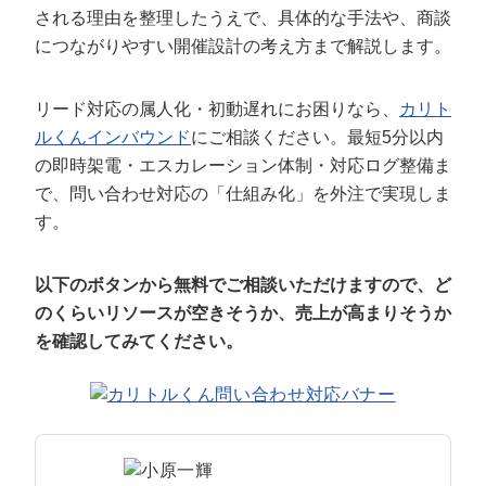
定額制LP制作・改善『最強LP』
エンジニア
ん』
される理由を整理したうえで、具体的な手法や、商談
につながりやすい開催設計の考え方まで解説します。
会社概要・役員紹介
採用YouTubeチャンネル構築『トリトル』
広告運用
定額LINE運用代行『LINEマキトルくん』
ミッション・ビジョン・バリュー
YouTubeディレクター
リード対応の属人化・初動遅れにお困りなら、
カリト
ルくんインバウンド
にご相談ください。最短5分以内
代表メッセージ（岩野圭佑）
の即時架電・エスカレーション体制・対応ログ整備ま
で、問い合わせ対応の「仕組み化」を外注で実現しま
業務委託
取締役メッセージ（株本祐己）
す。
認定パートナー
以下のボタンから無料でご相談いただけますので、ど
動画ディレクター
のくらいリソースが空きそうか、売上が高まりそうか
を確認してみてください。
営業
インターン
正社員