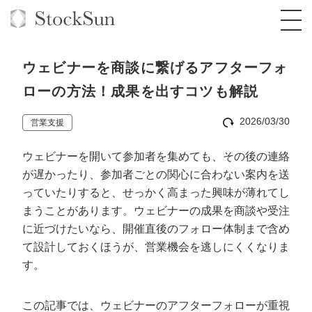
ウェビナーを商談に繋げるアフターフォ
ローの方法！成果を出すコツも解説
2026/03/30
営業支援
オーダーメイド支援
ウェビナーを開いて参加者を集めても、その後の連絡
BPO支援
TOP
が遅かったり、参加者ごとの関心に合わない案内を送
オリジナルサービス
オンラインサロン
コンサルタント一覧
定額制Webマーケティング代行『マキトルく
っていたりすると、せっかく高まった興味が薄れてし
ん』
まうことがあります。ウェビナーの成果を商談や受注
StockSun道場
実績
品質ガイドライン
格安でAI導入支援『あいのりAI』
に近づけたいなら、開催直後のフォロー体制まで含め
定額制営業代行『カリトルくん』
て設計しておくほうが、営業機会を逃しにくくなりま
お役立ち資料
年収エージェント
社内コンペ
拡散付1日密着動画制作『まるごと社長』
道場TOP
す。
定額制採用代行・RPO『トルトルくん』
料金表
クレーム窓口
1本無料で記事を制作『SEOトライアル』
動画編集
営業改善特化の動画制作『動画でカリトルく
この記事では、ウェビナーのアフターフォローが重視