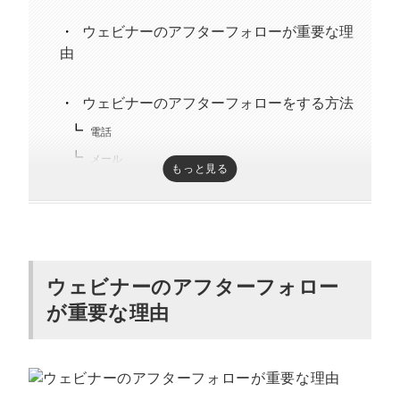
ウェビナーのアフターフォローが重要な理
由
ウェビナーのアフターフォローをする方法
電話
メール
もっと見る
DM
SNS
商談に繋がるウェビナーを開催する方法
ウェビナーのアフターフォロー
開催の目的やターゲットを明確にする
が重要な理由
ウェビナーのテーマに合った登壇者を選定する
視聴者の利益になる資料を作成する
ウェビナー中に視聴者とコミュニケーションを取る