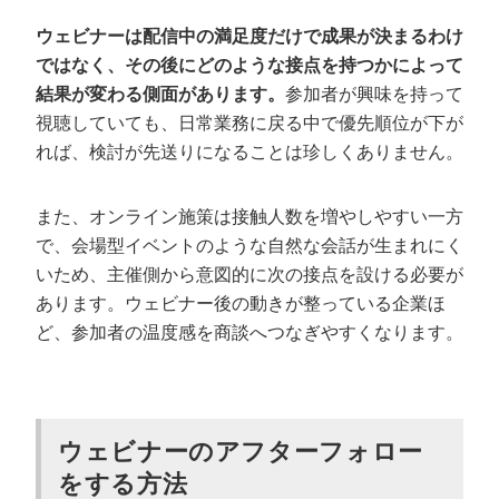
ウェビナーのアフターフォローを成功させ
ウェビナーは配信中の満足度だけで成果が決まるわけ
るポイント
ではなく、その後にどのような接点を持つかによって
ウェビナー後すぐにフォローする
結果が変わる側面があります。
参加者が興味を持って
アンケート結果を細かく分析する
視聴していても、日常業務に戻る中で優先順位が下が
れば、検討が先送りになることは珍しくありません。
欠席者へのフォローも丁寧に行う
定期的に連絡する
また、オンライン施策は接触人数を増やしやすい一方
まとめ
で、会場型イベントのような自然な会話が生まれにく
いため、主催側から意図的に次の接点を設ける必要が
あります。ウェビナー後の動きが整っている企業ほ
ど、参加者の温度感を商談へつなぎやすくなります。
ウェビナーのアフターフォロー
をする方法