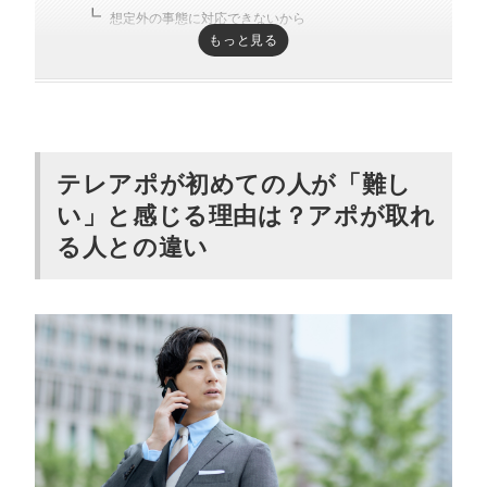
想定外の事態に対応できないから
もっと見る
キーパーソンが複数人いるから
受付を突破するのが難しいから
ビジネスマナーをチェックされるから
各業界の専門知識が必要だから
テレアポが初めての人が「難し
テレアポ初心者が押さえるべき基本のポイ
い」と感じる理由は？アポが取れ
ント8つ
る人との違い
自社の魅力とターゲットのニーズを理解・分析する
セールス感が出ない言葉を選ぶ
商品・サービスの特徴は端的に伝える
聞き取りやすく落ち着いたトーンで話す
ターゲットに対するメリットを明示する
適切なタイミングで架電する
「断られて当たり前」と割り切る