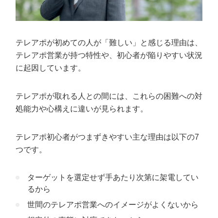
ターゲットに合わせてトークスクリプトを作り込む
成果を高めるトークスクリプトの作り方の
コツと手順
テレアポが初めての人が「難しい」と感じる理由は、
テレアポ営業が持つ特性や、初心者が陥りやすい状況
1.テレアポの目的をハッキリさせる
に起因しています。
2.フロントトークを作成する
3.本題トークを作成する
テレアポが取れる人との間には、これらの困難への対
4.クロージングトークを作成する
処能力や心構えに違いが見られます。
5.話し方やトーンなどのニュアンス指示を記載する
6.ターゲットに聞かれる可能性がある質問と答えを想定
テレアポ初心者がつまずきやすい主な理由は以下の7
する
つです。
テレアポ初心者の営業成果を上げたいなら
カリトルくんがおすすめ
ターゲットを選定せず手あたり次第に架電してい
るから
世間のテレアポ営業へのイメージがよくないから