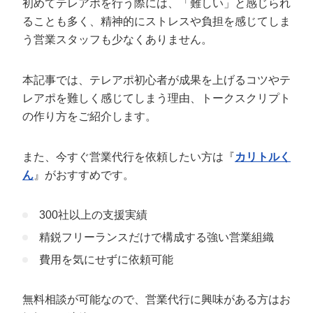
初めてテレアポを行う際には、「難しい」と感じられ
定額制LP制作・改善『最強LP』
エンジニア
ん』
ることも多く、精神的にストレスや負担を感じてしま
会社概要・役員紹介
採用YouTubeチャンネル構築『トリトル』
広告運用
定額LINE運用代行『LINEマキトルくん』
う営業スタッフも少なくありません。
ミッション・ビジョン・バリュー
YouTubeディレクター
本記事では、テレアポ初心者が成果を上げるコツやテ
代表メッセージ（岩野圭佑）
レアポを難しく感じてしまう理由、トークスクリプト
の作り方をご紹介します。
業務委託
取締役メッセージ（株本祐己）
また、今すぐ営業代行を依頼したい方は『
カリトルく
認定パートナー
ん
』がおすすめです。
動画ディレクター
300社以上の支援実績
営業
精鋭フリーランスだけで構成する強い営業組織
インターン
費用を気にせずに依頼可能
正社員
無料相談が可能なので、営業代行に興味がある方はお