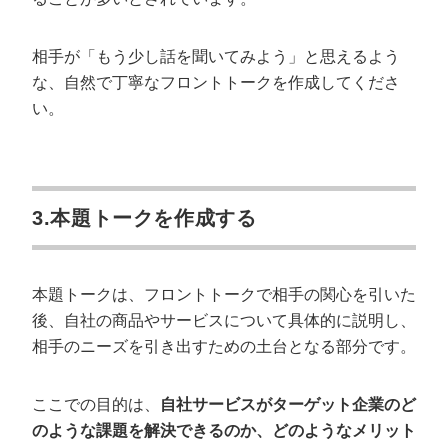
相手が「もう少し話を聞いてみよう」と思えるよう
な、自然で丁寧なフロントトークを作成してくださ
い。
3.本題トークを作成する
会社概要資料をダウンロー
プロに無料相談をする
ドする
本題トークは、フロントトークで相手の関心を引いた
後、自社の商品やサービスについて具体的に説明し、
StockSun株式会社
〒160-0023 東京都新宿区西新宿3丁目8番3号 新
相手のニーズを引き出すための土台となる部分です。
都心丸善ビル7階
サイトマップ
プライバシーポリシー
ここでの目的は、
自社サービスがターゲット企業のど
のような課題を解決できるのか、どのようなメリット