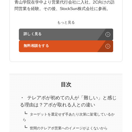
青山学院在学中より営業代行会社に入社。2C向けの訪
問営業を経験。その後、StockSun株式会社に参画。
インサイドセールス立ち上げ、テレアポ部隊立ち上げな
もっと見る
ど営業支援を担当。
詳しく見る
学生時代からに代表岩野の社長秘書として活動。現在は
無料相談をする
3社の事業責任者も務めており、Webマーケティングと
経営の知見もありながら営業代行ができるのが強み。
精鋭された営業フリーランスが30名ほどを牽引。
趣味はキックボクシング。アマチュアの戦績は2戦0勝2
負。
目次
テレアポが初めての人が「難しい」と感じ
る理由は？アポが取れる人との違い
ターゲットを選定せず手あたり次第に架電しているか
ら
世間のテレアポ営業へのイメージがよくないから