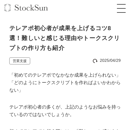
テレアポ初心者が成果を上げるコツ8
選！難しいと感じる理由やトークスクリ
プトの作り方も紹介
オーダーメイド支援
2025/04/29
営業支援
BPO支援
TOP
「初めてのテレアポでなかなか成果を上げられない」
オリジナルサービス
オンラインサロン
コンサルタント一覧
定額制Webマーケティング代行『マキトルく
「どのようにトークスクリプトを作ればよいかわから
ん』
ない」
StockSun道場
実績
品質ガイドライン
格安でAI導入支援『あいのりAI』
定額制営業代行『カリトルくん』
お役立ち資料
年収エージェント
社内コンペ
拡散付1日密着動画制作『まるごと社長』
道場TOP
テレアポ初心者の多くが、上記のようなお悩みを持っ
定額制採用代行・RPO『トルトルくん』
ているのではないでしょうか。
料金表
クレーム窓口
1本無料で記事を制作『SEOトライアル』
動画編集
営業改善特化の動画制作『動画でカリトルく