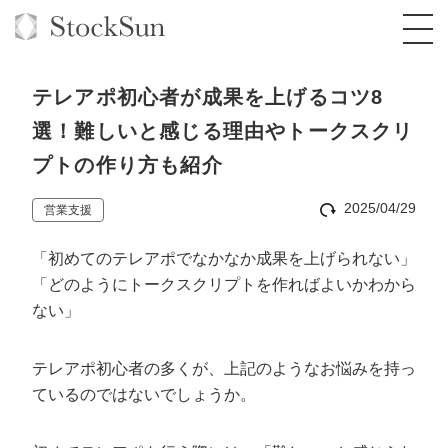
テレアポ初心者が成果を上げるコツ8
選！難しいと感じる理由やトークスクリ
プトの作り方も紹介
オーダーメイド支援
2025/04/29
営業支援
BPO支援
TOP
「初めてのテレアポでなかなか成果を上げられない」
オリジナルサービス
オンラインサロン
コンサルタント一覧
定額制Webマーケティング代行『マキトルく
「どのようにトークスクリプトを作ればよいかわから
ん』
ない」
StockSun道場
実績
品質ガイドライン
格安でAI導入支援『あいのりAI』
定額制営業代行『カリトルくん』
お役立ち資料
年収エージェント
社内コンペ
拡散付1日密着動画制作『まるごと社長』
道場TOP
テレアポ初心者の多くが、上記のようなお悩みを持っ
定額制採用代行・RPO『トルトルくん』
ているのではないでしょうか。
料金表
クレーム窓口
1本無料で記事を制作『SEOトライアル』
動画編集
営業改善特化の動画制作『動画でカリトルく