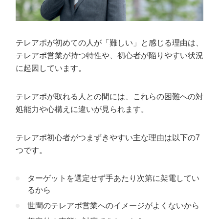
ターゲットに合わせてトークスクリプトを作り込む
成果を高めるトークスクリプトの作り方の
コツと手順
テレアポが初めての人が「難しい」と感じる理由は、
テレアポ営業が持つ特性や、初心者が陥りやすい状況
1.テレアポの目的をハッキリさせる
に起因しています。
2.フロントトークを作成する
3.本題トークを作成する
テレアポが取れる人との間には、これらの困難への対
4.クロージングトークを作成する
処能力や心構えに違いが見られます。
5.話し方やトーンなどのニュアンス指示を記載する
6.ターゲットに聞かれる可能性がある質問と答えを想定
テレアポ初心者がつまずきやすい主な理由は以下の7
する
つです。
テレアポ初心者の営業成果を上げたいなら
カリトルくんがおすすめ
ターゲットを選定せず手あたり次第に架電してい
るから
世間のテレアポ営業へのイメージがよくないから