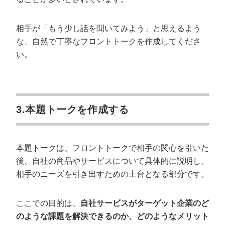
相手が「もう少し話を聞いてみよう」と思えるよう
な、自然で丁寧なフロントトークを作成してくださ
い。
3.本題トークを作成する
会社概要資料をダウンロー
プロに無料相談をする
ドする
本題トークは、フロントトークで相手の関心を引いた
後、自社の商品やサービスについて具体的に説明し、
StockSun株式会社
〒160-0023 東京都新宿区西新宿3丁目8番3号 新
相手のニーズを引き出すための土台となる部分です。
都心丸善ビル7階
サイトマップ
プライバシーポリシー
ここでの目的は、
自社サービスがターゲット企業のど
のような課題を解決できるのか、どのようなメリット