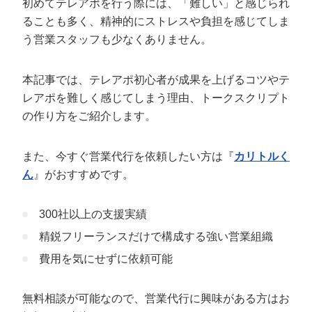
初めてテレアポを行う際には、「難しい」と感じられ
定額制LP制作・改善『最強LP』
エンジニア
ん』
ることも多く、精神的にストレスや負担を感じてしま
会社概要・役員紹介
採用YouTubeチャンネル構築『トリトル』
広告運用
定額LINE運用代行『LINEマキトルくん』
う営業スタッフも少なくありません。
ミッション・ビジョン・バリュー
YouTubeディレクター
本記事では、テレアポ初心者が成果を上げるコツやテ
代表メッセージ（岩野圭佑）
レアポを難しく感じてしまう理由、トークスクリプト
の作り方をご紹介します。
業務委託
取締役メッセージ（株本祐己）
また、今すぐ営業代行を依頼したい方は『
カリトルく
認定パートナー
ん
』がおすすめです。
動画ディレクター
300社以上の支援実績
営業
精鋭フリーランスだけで構成する強い営業組織
インターン
費用を気にせずに依頼可能
正社員
無料相談が可能なので、営業代行に興味がある方はお