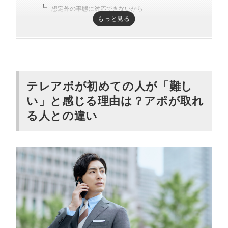
想定外の事態に対応できないから
もっと見る
キーパーソンが複数人いるから
受付を突破するのが難しいから
ビジネスマナーをチェックされるから
各業界の専門知識が必要だから
テレアポが初めての人が「難し
テレアポ初心者が押さえるべき基本のポイ
い」と感じる理由は？アポが取れ
ント8つ
る人との違い
自社の魅力とターゲットのニーズを理解・分析する
セールス感が出ない言葉を選ぶ
商品・サービスの特徴は端的に伝える
聞き取りやすく落ち着いたトーンで話す
ターゲットに対するメリットを明示する
適切なタイミングで架電する
「断られて当たり前」と割り切る