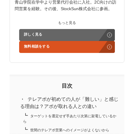
青山学院在学中より営業代行会社に入社。2C向けの訪
問営業を経験。その後、StockSun株式会社に参画。
インサイドセールス立ち上げ、テレアポ部隊立ち上げな
もっと見る
ど営業支援を担当。
詳しく見る
学生時代からに代表岩野の社長秘書として活動。現在は
無料相談をする
3社の事業責任者も務めており、Webマーケティングと
経営の知見もありながら営業代行ができるのが強み。
精鋭された営業フリーランスが30名ほどを牽引。
趣味はキックボクシング。アマチュアの戦績は2戦0勝2
負。
目次
テレアポが初めての人が「難しい」と感じ
る理由は？アポが取れる人との違い
ターゲットを選定せず手あたり次第に架電しているか
ら
世間のテレアポ営業へのイメージがよくないから