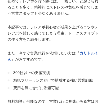
初めてテレアポを行う際には、「難しい」と感じられ
定額制LP制作・改善『最強LP』
エンジニア
ん』
ることも多く、精神的にストレスや負担を感じてしま
会社概要・役員紹介
採用YouTubeチャンネル構築『トリトル』
広告運用
定額LINE運用代行『LINEマキトルくん』
う営業スタッフも少なくありません。
ミッション・ビジョン・バリュー
YouTubeディレクター
本記事では、テレアポ初心者が成果を上げるコツやテ
代表メッセージ（岩野圭佑）
レアポを難しく感じてしまう理由、トークスクリプト
の作り方をご紹介します。
業務委託
取締役メッセージ（株本祐己）
また、今すぐ営業代行を依頼したい方は『
カリトルく
認定パートナー
ん
』がおすすめです。
動画ディレクター
300社以上の支援実績
営業
精鋭フリーランスだけで構成する強い営業組織
インターン
費用を気にせずに依頼可能
正社員
無料相談が可能なので、営業代行に興味がある方はお