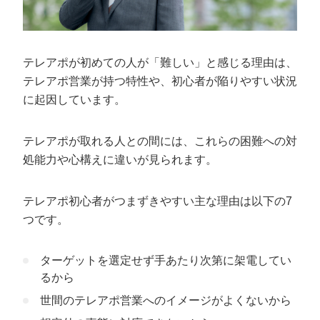
ターゲットに合わせてトークスクリプトを作り込む
成果を高めるトークスクリプトの作り方の
コツと手順
テレアポが初めての人が「難しい」と感じる理由は、
テレアポ営業が持つ特性や、初心者が陥りやすい状況
1.テレアポの目的をハッキリさせる
に起因しています。
2.フロントトークを作成する
3.本題トークを作成する
テレアポが取れる人との間には、これらの困難への対
4.クロージングトークを作成する
処能力や心構えに違いが見られます。
5.話し方やトーンなどのニュアンス指示を記載する
6.ターゲットに聞かれる可能性がある質問と答えを想定
テレアポ初心者がつまずきやすい主な理由は以下の7
する
つです。
テレアポ初心者の営業成果を上げたいなら
カリトルくんがおすすめ
ターゲットを選定せず手あたり次第に架電してい
るから
世間のテレアポ営業へのイメージがよくないから