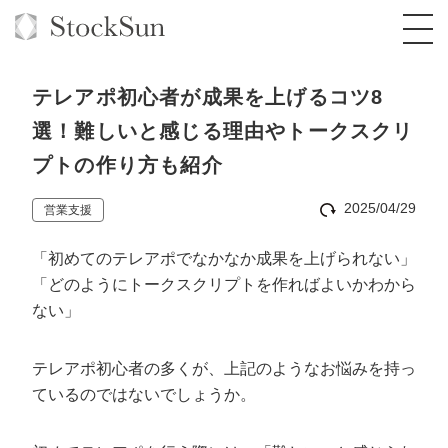
テレアポ初心者が成果を上げるコツ8
選！難しいと感じる理由やトークスクリ
プトの作り方も紹介
オーダーメイド支援
2025/04/29
営業支援
BPO支援
TOP
「初めてのテレアポでなかなか成果を上げられない」
オリジナルサービス
オンラインサロン
コンサルタント一覧
定額制Webマーケティング代行『マキトルく
「どのようにトークスクリプトを作ればよいかわから
ん』
ない」
StockSun道場
実績
品質ガイドライン
格安でAI導入支援『あいのりAI』
定額制営業代行『カリトルくん』
お役立ち資料
年収エージェント
社内コンペ
拡散付1日密着動画制作『まるごと社長』
道場TOP
テレアポ初心者の多くが、上記のようなお悩みを持っ
定額制採用代行・RPO『トルトルくん』
ているのではないでしょうか。
料金表
クレーム窓口
1本無料で記事を制作『SEOトライアル』
動画編集
営業改善特化の動画制作『動画でカリトルく