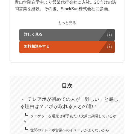
青山学院在学中より営業代行会社に入社。2C向けの訪
問営業を経験。その後、StockSun株式会社に参画。
インサイドセールス立ち上げ、テレアポ部隊立ち上げな
もっと見る
ど営業支援を担当。
詳しく見る
学生時代からに代表岩野の社長秘書として活動。現在は
無料相談をする
3社の事業責任者も務めており、Webマーケティングと
経営の知見もありながら営業代行ができるのが強み。
精鋭された営業フリーランスが30名ほどを牽引。
趣味はキックボクシング。アマチュアの戦績は2戦0勝2
負。
目次
テレアポが初めての人が「難しい」と感じ
る理由は？アポが取れる人との違い
ターゲットを選定せず手あたり次第に架電しているか
ら
世間のテレアポ営業へのイメージがよくないから