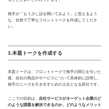
相手が「もう少し話を聞いてみよう」と思えるよう
な、自然で丁寧なフロントトークを作成してくださ
い。
3.本題トークを作成する
会社概要資料をダウンロー
プロに無料相談をする
ドする
本題トークは、フロントトークで相手の関心を引いた
後、自社の商品やサービスについて具体的に説明し、
StockSun株式会社
〒160-0023 東京都新宿区西新宿3丁目8番3号 新
相手のニーズを引き出すための土台となる部分です。
都心丸善ビル7階
サイトマップ
プライバシーポリシー
ここでの目的は、
自社サービスがターゲット企業のど
のような課題を解決できるのか、どのようなメリット