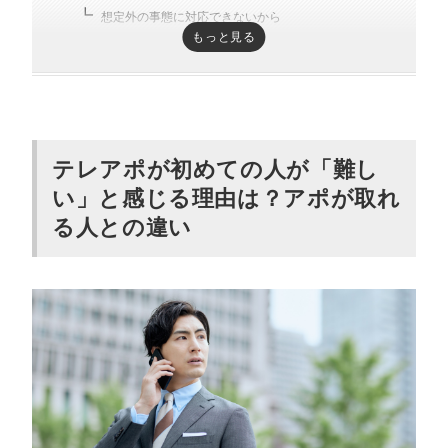
想定外の事態に対応できないから
もっと見る
キーパーソンが複数人いるから
受付を突破するのが難しいから
ビジネスマナーをチェックされるから
各業界の専門知識が必要だから
テレアポが初めての人が「難し
テレアポ初心者が押さえるべき基本のポイ
い」と感じる理由は？アポが取れ
ント8つ
る人との違い
自社の魅力とターゲットのニーズを理解・分析する
セールス感が出ない言葉を選ぶ
商品・サービスの特徴は端的に伝える
聞き取りやすく落ち着いたトーンで話す
ターゲットに対するメリットを明示する
適切なタイミングで架電する
「断られて当たり前」と割り切る