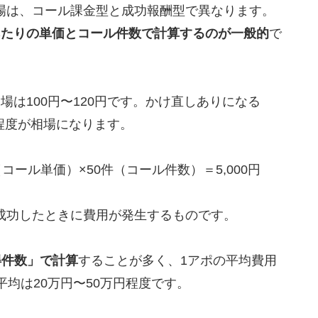
場は、コール課金型と成功報酬型で異なります。
あたりの単価とコール件数で計算するのが一般的
で
くんがおすすめ
場は100円〜120円です。かけ直しありになる
円程度が相場になります。
コール単価）×50件（コール件数）＝5,000円
成功したときに費用が発生するものです。
得件数」で計算
することが多く、1アポの平均費用
月の平均は20万円〜50万円程度です。