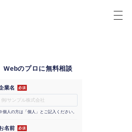
P
額制Webマーケティング代行『マキトルくん』
安でAI導入支援『あいのりAI』
Webのプロに無料相談
ンサルタント一覧
額制営業代行『カリトルくん』
散付1日密着動画制作『まるごと社長』
質ガイドライン
額制採用代行・RPO『トルトルくん』
本無料で記事を制作『SEOトライアル』
場TOP
企業名
必須
内コンペ
業改善特化の動画制作『動画でカリトルくん』
額制LP制作・改善『最強LP』
画編集
※個人の方は「個人」とご記入ください。
レーム窓口
額LINE運用代行『LINEマキトルくん』
用YouTubeチャンネル構築『トリトル』
ンジニア
告運用
お名前
必須