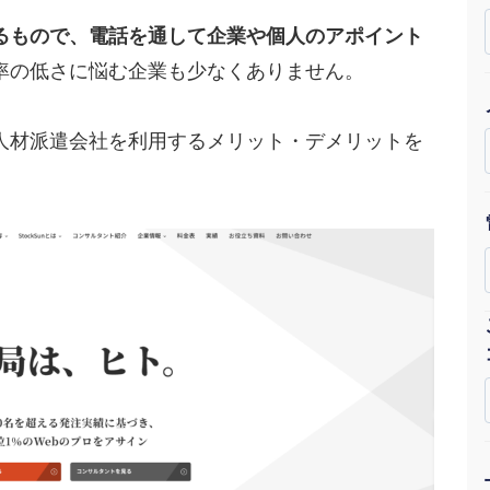
Yo
るもので、電話を通して企業や個人のアポイント
率の低さに悩む企業も少なくありません。
会社概要・役員紹介
ミッション・ビジョン・バリュー
人材派遣会社を利用するメリット・デメリットを
代表メッセージ（岩野圭佑）
業務委託
取締役メッセージ（株本祐己）
認定パートナー
動画ディレクター
営業
インターン
正社員