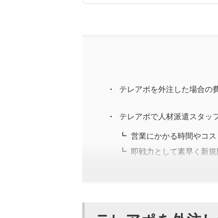
テレアポを外注した場合の
テレアポで人材派遣スタッフ
営業にかかる時間やコス
即戦力として素早く新規
営業のプロから最新の情
テレアポで人材派遣スタッフ
派遣料が発生する