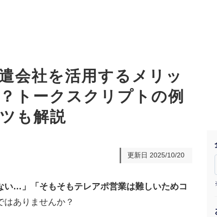
遣会社を活用するメリッ
？トークスクリプトの例
オーダーメイド支援
TO
定
格
ツも解説
BPO支援
コ
定
拡
オリジナルサービス
オンラインサロン
品
定
1
道
更新日
2025/10/20
StockSun道場
実績
社
営
定
動
ない…」「そもそもテレアポ営業は難しいためコ
お役立ち資料
年収エージェント
ク
定
採
エ
ではありませんか？
料金表
広