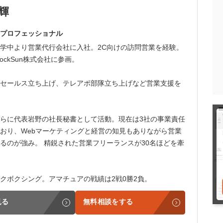
輝
プロフェッショナル
学中より営業代行会社に入社。2C向けの訪問営業を経験。
ockSun株式会社に参画。
セールス立ち上げ、テレアポ部隊立ち上げなど営業支援を
らに代表岩野の社長秘書として活動。現在は3社の事業責任
おり、Webマーケティングと経営の知見もありながら営業
るのが強み。 精鋭された営業フリーランスが30名ほどを牽
クボクシング。アマチュアの戦績は2戦0勝2負。
見る
無料相談をする