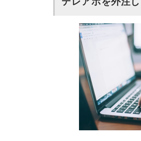
テレアポを外注し
営業人材を自由に選べな
人材の質が低くても一定
テレアポをする前に確認して
適切なテレアポリストを
綿密なトークスクリプト
テレアポを依頼するなら派
テレアポで失敗しないための
とは
コール数とアポ取得率の
トークをパターン化する
切り返しトークは複数パ