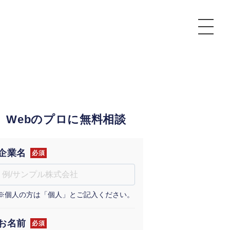
P
額制Webマーケティング代行『マキトルくん』
安でAI導入支援『あいのりAI』
Webのプロに無料相談
ンサルタント一覧
額制営業代行『カリトルくん』
散付1日密着動画制作『まるごと社長』
質ガイドライン
額制採用代行・RPO『トルトルくん』
本無料で記事を制作『SEOトライアル』
場TOP
企業名
必須
内コンペ
業改善特化の動画制作『動画でカリトルくん』
額制LP制作・改善『最強LP』
画編集
※個人の方は「個人」とご記入ください。
レーム窓口
額LINE運用代行『LINEマキトルくん』
用YouTubeチャンネル構築『トリトル』
ンジニア
告運用
お名前
必須