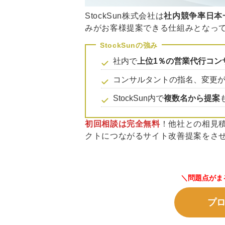
StockSun株式会社は
社内競争率日本
みがお客様提案できる仕組みとなっ
社内で
上位1％の営業代行コン
コンサルタントの指名、変更
StockSun内で
複数名から提案
初回相談は完全無料
！他社との相見
クトにつながるサイト改善提案をさ
＼問題点がま
プ