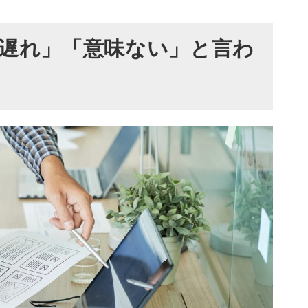
ではない5つの理由
遅れ」「意味ない」と言わ
慣れていない顧客にアプローチできるから
くの情報が溢れていて取捨選択が難しいから
から
トを抑えられるから
プローチできるから
ず成果をあげる3つのポイント
あわせてテレアポする
らテレアポする
する
はない