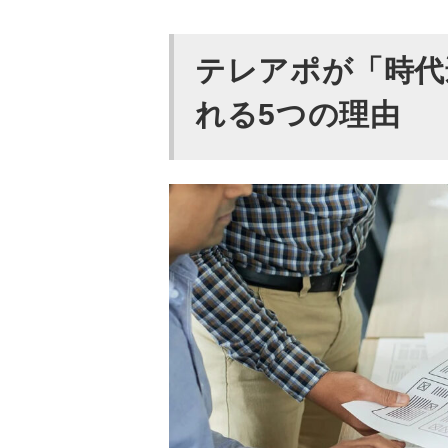
現在でもテレアポが時代遅れ
テレアポが「時代
インターネットの利用に
インターネット上には多
れる5つの理由
直接顧客と会話ができる
他の営業手法よりもコス
短時間で多くの顧客にア
テレアポを「時代遅れ」にせ
Webマーケティングと
ターゲットを精査してか
テレアポ代行会社に依頼
テレアポは「時代遅れ」で