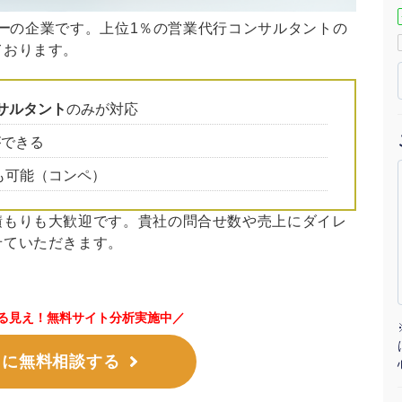
マーケマネージャー
一
の企業です。上位1％の営業代行コンサルタントの
ております。
カスタマーサクセスマネージャー
常勤監査役
サルタント
のみが対応
ができる
内部監査室長
も可能（コンペ）
募集要項一覧
積もりも大歓迎です。貴社の問合せ数や売上にダイレ
せていただきます。
る見え！無料サイト分析実施中／
ロに無料相談する