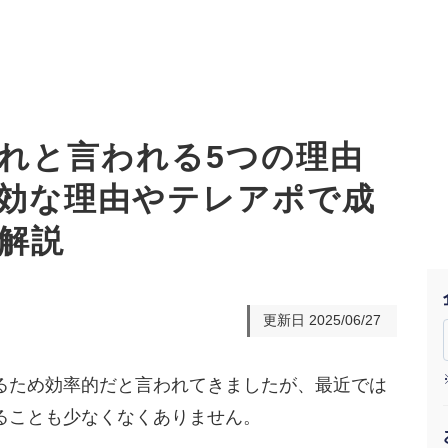
れと言われる5つの理由
効な理由やテレアポで成
オーダーメイド支援
TO
定
格
解説
BPO支援
コ
定
拡
オリジナルサービス
オンラインサロン
品
定
1
道
更新日
2025/06/27
StockSun道場
実績
社
営
定
動
るため効率的だと言われてきましたが、最近では
お役立ち資料
年収エージェント
ク
定
採
エ
ることも少なくなくありません。
料金表
広