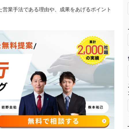
Yo
た営業手法である理由や、成果をあげるポイント
会社概要・役員紹介
ミッション・ビジョン・バリュー
代表メッセージ（岩野圭佑）
業務委託
取締役メッセージ（株本祐己）
認定パートナー
動画ディレクター
営業
インターン
正社員