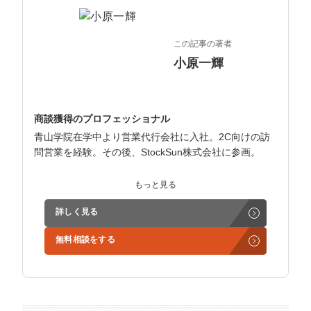
この記事の著者
小原一輝
商談獲得のプロフェッショナル
青山学院在学中より営業代行会社に入社。2C向けの訪
問営業を経験。その後、StockSun株式会社に参画。
インサイドセールス立ち上げ、テレアポ部隊立ち上げな
もっと見る
ど営業支援を担当。
詳しく見る
学生時代からに代表岩野の社長秘書として活動。現在は
無料相談をする
3社の事業責任者も務めており、Webマーケティングと
経営の知見もありながら営業代行ができるのが強み。
精鋭された営業フリーランスが30名ほどを牽引。
趣味はキックボクシング。アマチュアの戦績は2戦0勝2