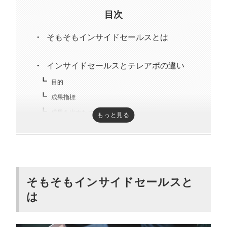
負。
目次
そもそもインサイドセールスとは
インサイドセールスとテレアポの違い
目的
成果指標
成果を出すための期間
もっと見る
アプローチ方法
他部署との連携
インサイドセールスのメリット
そもそもインサイドセールスと
顧客のニーズを細かく把握できる
は
営業活動の効率が上がる
購買意欲の低い顧客とも接点を作れる