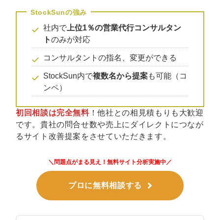
マーケマネージャー
カスタマーサクセスマネージャー
社内で
上位1％の営業代行コンサルタン
ト
のみが対応
常勤監査役
コンサルタントの指名、変更ができる
内部監査室長
StockSun内で
複数名から提案
も可能（コ
ンペ）
募集要項一覧
初回相談は完全無料
！他社との相見積もりも大歓迎
です。貴社の問合せ数や売上にダイレクトにつなが
るサイト改善提案をさせていただきます。
＼問題点がまる見え！無料サイト分析実施中／
プロに無料相談する