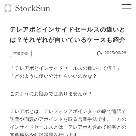
テレアポとインサイドセールスの違いと
は？それぞれが向いているケースも紹介
2025/06/29
営業支援
オーダーメイド支援
「テレアポとインサイドセールスの違いって何？」
BPO支援
TOP
「どのように使い分けたらいいのかな？」
オリジナルサービス
オンラインサロン
コンサルタント一覧
定額制Webマーケティング代行『マキトルく
ん』
このようにお悩みではありませんか？
StockSun道場
実績
品質ガイドライン
格安でAI導入支援『あいのりAI』
定額制営業代行『カリトルくん』
お役立ち資料
年収エージェント
社内コンペ
拡散付1日密着動画制作『まるごと社長』
道場TOP
テレアポとは、テレフォンアポインターの略で電話で
定額制採用代行・RPO『トルトルくん』
訪問や面談のアポイントを取る営業手法です。一方の
料金表
クレーム窓口
1本無料で記事を制作『SEOトライアル』
動画編集
インサイドセールスとは、テレアポも含めて顧客との
営業改善特化の動画制作『動画でカリトルく
関係構築や商談設定を行います。