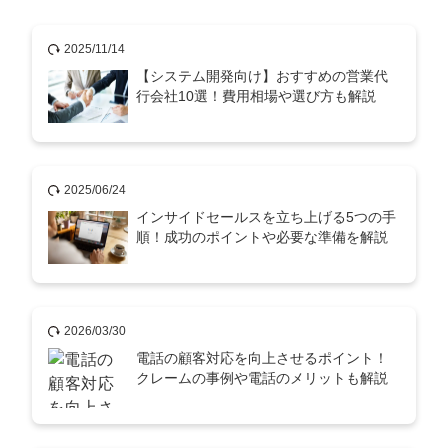
2025/11/14
【システム開発向け】おすすめの営業代
行会社10選！費用相場や選び方も解説
2025/06/24
インサイドセールスを立ち上げる5つの手
順！成功のポイントや必要な準備を解説
会社概要資料をダウンロー
プロに無料相談をする
ドする
2026/03/30
StockSun株式会社
〒160-0023 東京都新宿区西新宿3丁目8番3号 新
都心丸善ビル7階
電話の顧客対応を向上させるポイント！
クレームの事例や電話のメリットも解説
サイトマップ
プライバシーポリシー