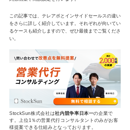
定額制LP制作・改善『最強LP』
エンジニア
ん』
会社概要・役員紹介
採用YouTubeチャンネル構築『トリトル』
広告運用
定額LINE運用代行『LINEマキトルくん』
この記事では、テレアポとインサイドセールスの違い
をさらに詳しく紹介しています。それぞれが向いてい
ミッション・ビジョン・バリュー
YouTubeディレクター
るケースも紹介しますので、ぜひ最後までご覧くださ
い。
代表メッセージ（岩野圭佑）
業務委託
取締役メッセージ（株本祐己）
認定パートナー
動画ディレクター
営業
インターン
StockSun株式会社は
社内競争率日本一
の企業で
正社員
す。上位1％の営業代行コンサルタントのみがお客
様提案できる仕組みとなっております。