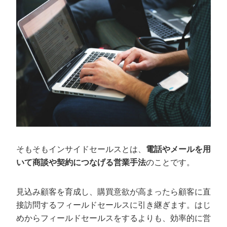
インサイドセールスが向いているもの
テレアポが向いているもの
インサイドセールス運用のポイント
顧客層を絞る
顧客を不安にさせないようにする
正確な情報を入手する
インサイドセールスにはカリトルくんがお
そもそもインサイドセールスとは、
電話やメールを用
すすめ
いて商談や契約につなげる営業手法
のことです。
見込み顧客を育成し、購買意欲が高まったら顧客に直
接訪問するフィールドセールスに引き継ぎます。はじ
めからフィールドセールスをするよりも、効率的に営