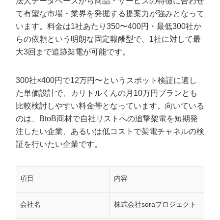
法人データベースから商品・サービスの特徴に合わせ
て有望な市場・業界を発掘する提案力が強みとなって
います。料金は1社あたり350〜400円・最低300社か
らの依頼という明朗な固定報酬型で、1社に対して最
大3回まで追跡架電が可能です。
300社×400円で12万円〜というスポット検証に適し
た単価設計で、カリトルくんの月10万円プランとも
比較検討しやすい料金帯となっています。向いている
のは、BtoB商材で自社リストへの追撃架電を短期発
注したい企業、あるいは低コストで架電チャネルの検
証を行いたい企業です。
項目
内容
会社名
株式会社soraプロジェクト