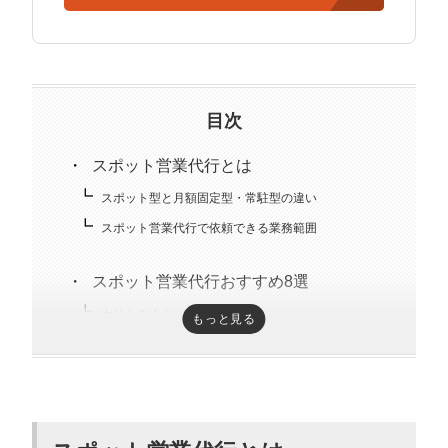
経営の知見もありながら営業代行ができるのが強み。
精鋭された営業フリーランスが30名ほどを牽引。
趣味はキックボクシング。アマチュアの戦績は2戦0勝2
負。
目次
スポット営業代行とは
スポット型と月額固定型・常駐型の違い
スポット営業代行で依頼できる業務範囲
スポット営業代行おすすめ8選
カリトルくん
もっと見る
株式会社エグゼクティブ
株式会社アイランド・ブレイン
株式会社セレブリックス
株式会社ambient