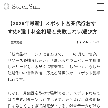
【2026年最新】スポット営業代行おす
すめ8選｜料金相場と失敗しない選び方
2026/05/30
営業支援
オーダーメイド支援
「新商品のローンチに合わせて、1〜3ヶ月だけ営業
BPO支援
TOP
リソースを補強したい」「展示会やウェビナーで獲得
オリジナルサービス
オンラインサロン
コンサルタント一覧
定額制Webマーケティング代行『マキトルく
したリードを、素早く追撃架電に回したい」こうした
ん』
短期集中の営業課題に応える選択肢が、スポット営業
StockSun道場
実績
品質ガイドライン
格安でAI導入支援『あいのりAI』
代行です。
定額制営業代行『カリトルくん』
お役立ち資料
年収エージェント
社内コンペ
拡散付1日密着動画制作『まるごと社長』
道場TOP
しかし、月額固定型や常駐型と違い、スポットならで
定額制採用代行・RPO『トルトルくん』
料金表
クレーム窓口
1本無料で記事を制作『SEOトライアル』
動画編集
はの失敗パターンも存在します。たとえば、商談化条
営業改善特化の動画制作『動画でカリトルく
件を厳しくしすぎて架電が止まる、録音データが残ら