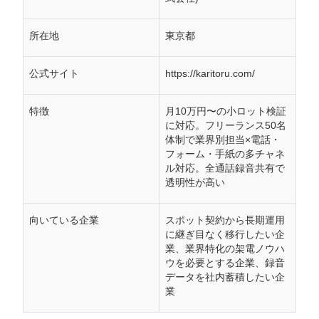
所在地
東京都
公式サイト
https://karitoru.com/
特徴
月10万円〜の小ロット検証
に対応。フリーランス50名
体制で業界別担当×電話・
フォーム・手紙の多チャネ
ル対応。全通話録音共有で
透明性が高い
向いている企業
スポット契約から長期運用
に継ぎ目なく移行したい企
業、業界特化の架電ノウハ
ウを必要とする企業、録音
データを社内蓄積したい企
業