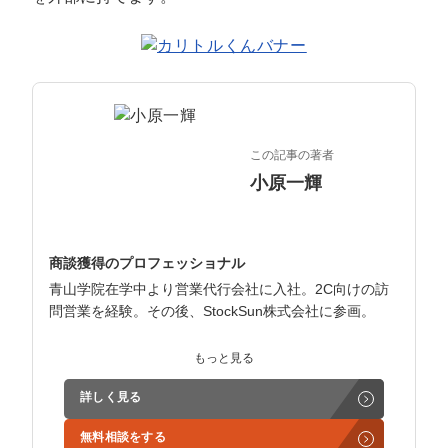
マーケマネージャー
カスタマーサクセスマネージャー
常勤監査役
内部監査室長
この記事の著者
小原一輝
募集要項一覧
商談獲得のプロフェッショナル
青山学院在学中より営業代行会社に入社。2C向けの訪
問営業を経験。その後、StockSun株式会社に参画。
インサイドセールス立ち上げ、テレアポ部隊立ち上げな
もっと見る
ど営業支援を担当。
詳しく見る
学生時代からに代表岩野の社長秘書として活動。現在は
無料相談をする
3社の事業責任者も務めており、Webマーケティングと