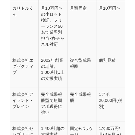
カリトルく
月10万円〜
月額固定
月10万円〜
ん
の小ロット
検証。フリ
ーランス50
名で業界別
担当×多チャ
ネル対応
株式会社エ
2002年創業
複合型成果
個別見積
グゼクティ
の老舗。
報酬
ブ
1,000社以上
の支援実績
株式会社ア
完全成果報
完全成果報
1アポ
イランド・
酬型で短期
酬
20,000円(税
ブレイン
アポ獲得に
別)
強い
株式会社セ
1,400社超の
固定+パッケ
1名80万円/
レブリック
支援実績。
ージ
月(3ヶ月〜)