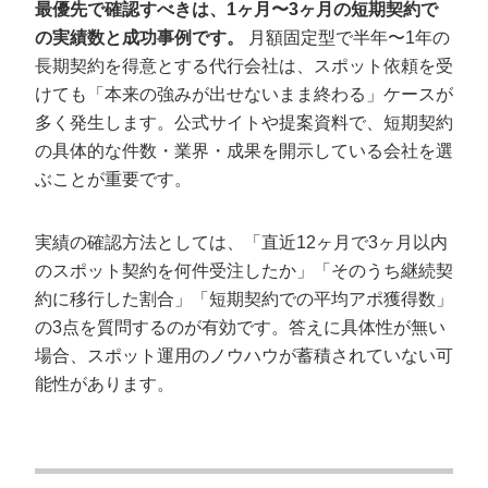
最優先で確認すべきは、1ヶ月〜3ヶ月の短期契約で
の実績数と成功事例です。
月額固定型で半年〜1年の
長期契約を得意とする代行会社は、スポット依頼を受
けても「本来の強みが出せないまま終わる」ケースが
多く発生します。公式サイトや提案資料で、短期契約
の具体的な件数・業界・成果を開示している会社を選
ぶことが重要です。
実績の確認方法としては、「直近12ヶ月で3ヶ月以内
のスポット契約を何件受注したか」「そのうち継続契
会社概要資料をダウンロー
約に移行した割合」「短期契約での平均アポ獲得数」
プロに無料相談をする
ドする
の3点を質問するのが有効です。答えに具体性が無い
場合、スポット運用のノウハウが蓄積されていない可
StockSun株式会社
〒160-0023 東京都新宿区西新宿3丁目8番3号 新
能性があります。
都心丸善ビル7階
サイトマップ
プライバシーポリシー