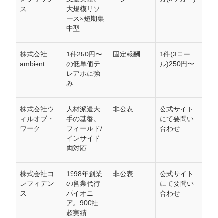
ス
大規模リソ
ース×短期集
中型
株式会社
1件250円〜
固定報酬
1件(3コー
ambient
の低単価テ
ル)250円〜
レアポに強
み
株式会社ウ
人材派遣大
非公表
公式サイト
ィルオブ・
手の基盤。
にて要問い
ワーク
フィールド/
合わせ
インサイド
両対応
株式会社コ
1998年創業
非公表
公式サイト
ンフィデン
の営業代行
にて要問い
ス
パイオニ
合わせ
ア。900社
超実績