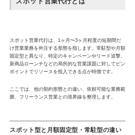
スポット営業代行とは
株式会社ウィルオブ・ワーク
株式会社コンフィデンス
株式会社soraプロジェクト
スポット営業代行会社の選び方6つのポイ
スポット営業代行は、1ヶ月〜3ヶ月程度の短期間だ
ント
け営業業務を外注する形態を指します。常駐型や月額
固定型と異なり、特定のキャンペーンやリード追撃、
短期契約の実績があるか
新商品ローンチなどの局所的な営業課題に対してピン
録音共有などの透明性があるか
ポイントでリソースを投入できる点が特徴です。
ディレクターの変更が可能か
フォーム・手紙・SNSとの組み合わせ対応力
ここでは、他の契約形態との違い、依頼可能な業務範
契約終了後も長期運用に移行できる柔軟さ
囲、フリーランス営業との境界線を整理します。
スポット営業代行の種類と料金体系
固定報酬型スポットの相場
成果報酬型スポットの相場
スポット型と月額固定型・常駐型の違い