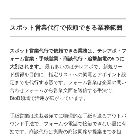
打ち合わせなしでいきなり架電させる
録音データを取らず一次情報が散逸する
架電チャネル1本で単発勝負してしまう
スポット営業代行で依頼できる業務範囲
営業代行の活用で成果が出た事例
事例1 ウェビナー後追撃架電｜商談化率6.3%を実現
スポット営業代行で依頼できる業務は、テレアポ・フ
ォーム営業・手紙営業・商談代行・追撃架電の5つに
事例2 SEO支援｜2ヶ月で5〜6件商談・1件受注
大別されます。
最も多いのはテレアポで、新規リー
事例3 ストーリーブランディング｜3ヶ月で10〜15商
談・3受注
ド獲得を目的に、指定リストへの架電とアポイント設
定までを代行する形です。フォーム営業は企業の問い
営業代行 スポット利用のよくある質問
合わせフォームから営業文面を送信する手法で、
BtoB領域で活用が広がっています。
Q1 最短で1ヶ月から契約うんできる会社はあるか
Q2 スポット契約後に延長する場合£の価格変動
手紙営業は決裁者宛てに物理的な手紙を送るアウトバ
Q3 個人(フリーランス)との直接契約との違い
ウンド手法で、フォームや電話で接触できない層に有
Q4 途中解約できる契約条項の有無
効です。商談代行は実際の商談同席や提案までを担