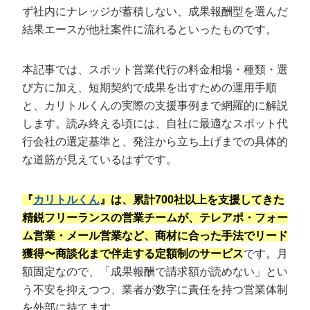
定額制LP制作・改善『最強LP』
エンジニア
ん』
ず社内にナレッジが蓄積しない、成果報酬型を選んだ
結果エースが他社案件に流れるといったものです。
会社概要・役員紹介
採用YouTubeチャンネル構築『トリトル』
広告運用
定額LINE運用代行『LINEマキトルくん』
ミッション・ビジョン・バリュー
YouTubeディレクター
本記事では、スポット営業代行の料金相場・種類・選
び方に加え、短期契約で成果を出すための運用手順
代表メッセージ（岩野圭佑）
と、カリトルくんの実際の支援事例まで網羅的に解説
します。読み終える頃には、自社に最適なスポット代
業務委託
取締役メッセージ（株本祐己）
行会社の選定基準と、発注から立ち上げまでの具体的
認定パートナー
な道筋が見えているはずです。
動画ディレクター
『
カリトルくん
』は、累計700社以上を支援してきた
精鋭フリーランスの営業チームが、テレアポ・フォー
営業
ム営業・メール営業など、商材に合った手法でリード
インターン
獲得〜商談化まで伴走する定額制のサービス
です。月
額固定なので、「成果報酬で請求額が読めない」とい
正社員
う不安を抑えつつ、業者が数字に責任を持つ営業体制
を外部に持てます。