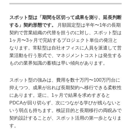
複合型と短期パッケージ
スポット営業代行を使う5つのメリット
スポット型は「期間を区切って成果を測り、延長判断
する」契約形態です。
月額固定型は半年〜1年の長期
テストマーケティングができる
契約で営業組織の代替を担うのに対し、スポット型は
展示会/ウェビナー後のリストへの架電に使える
1ヶ月〜3ヶ月で完結するプロジェクト単位の発注と
自社採用より低コストで試せる
なります。常駐型は自社オフィスに人員を派遣して営
長期契約の前にテスト検証ができる
業活動を行う形式で、マネジメントコストは発生する
業界別・ターゲット別にスポットで切り分けられる
ものの業界知識の蓄積は早い傾向があります。
スポット営業代行のデメリットですが・注
スポット型の強みは、費用を数十万円〜100万円台に
意点
抑えつつ、成果が出れば長期契約へ移行できる柔軟性
ナレッジが社内に残りにくい
にあります。逆に、1ヶ月で結果を求めすぎると
PDCAが回り切らず、次につながる学びが残らないと
短期でPDCAを回しきれないリスク
いう弱点も持ちます。検証目的と長期移行の両睨みで
業界理解の浅いコールでブランド毀損する危険
契約設計することが、スポット活用の第一歩となりま
す。
スポット営業代行でよくある失敗と回避策