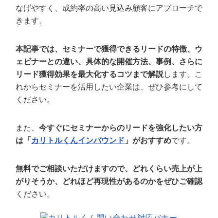
定額制LP制作・改善『最強LP』
エンジニア
ん』
なげやすく、成約率の高い見込み顧客にアプローチで
きます。
会社概要・役員紹介
採用YouTubeチャンネル構築『トリトル』
広告運用
定額LINE運用代行『LINEマキトルくん』
ミッション・ビジョン・バリュー
YouTubeディレクター
本記事では、セミナーで獲得できるリードの特徴、ウ
ェビナーとの違い、具体的な開催方法、事例、さらに
代表メッセージ（岩野圭佑）
リード獲得効果を最大化するコツまで解説
します。こ
れからセミナーを活用したい企業は、ぜひ参考にして
業務委託
取締役メッセージ（株本祐己）
ください。
認定パートナー
また、
今すぐにセミナーからのリードを強化したい方
動画ディレクター
は「
カリトルくんインバウンド
」がおすすめ
です。
営業
無料でご相談いただけますので、どれくらい売上が上
インターン
がりそうか、どれほど再現性があるのかをぜひご確認
ください。
正社員