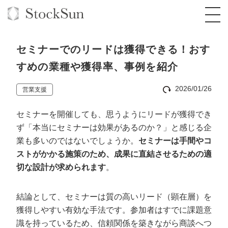
セミナーでのリードは獲得できる！おす
すめの業種や獲得率、事例を紹介
2026/01/26
営業支援
オーダーメイド支援
セミナーを開催しても、思うようにリードが獲得でき
BPO支援
TOP
ず「本当にセミナーは効果があるのか？」と感じる企
オリジナルサービス
オンラインサロン
コンサルタント一覧
定額制Webマーケティング代行『マキトルく
業も多いのではないでしょうか。
セミナーは手間やコ
ん』
ストがかかる施策のため、成果に直結させるための適
StockSun道場
実績
品質ガイドライン
格安でAI導入支援『あいのりAI』
切な設計が求められます
。
定額制営業代行『カリトルくん』
お役立ち資料
年収エージェント
社内コンペ
拡散付1日密着動画制作『まるごと社長』
道場TOP
結論として、セミナーは質の高いリード（顕在層）を
定額制採用代行・RPO『トルトルくん』
料金表
クレーム窓口
1本無料で記事を制作『SEOトライアル』
動画編集
獲得しやすい有効な手法です。参加者はすでに課題意
営業改善特化の動画制作『動画でカリトルく
識を持っているため、信頼関係を築きながら商談へつ