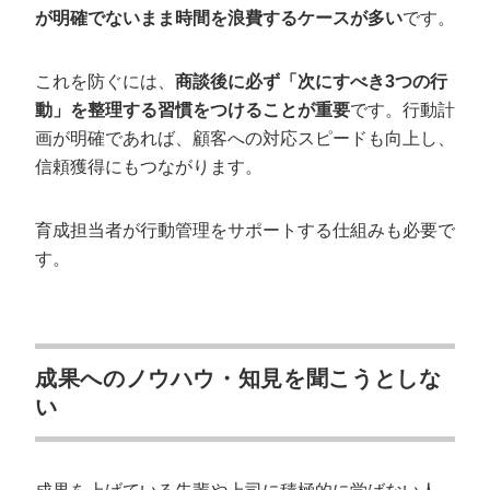
が明確でないまま時間を浪費するケースが多い
です。
これを防ぐには、
商談後に必ず「次にすべき3つの行
動」を整理する習慣をつけることが重要
です。行動計
画が明確であれば、顧客への対応スピードも向上し、
信頼獲得にもつながります。
育成担当者が行動管理をサポートする仕組みも必要で
す。
会社概要資料をダウンロー
プロに無料相談をする
ドする
StockSun株式会社
〒160-0023 東京都新宿区西新宿3丁目8番3号 新
成果へのノウハウ・知見を聞こうとしな
都心丸善ビル7階
い
サイトマップ
プライバシーポリシー