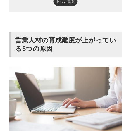
もっと見る
営業メンバー間のコミュニケーションが希薄になって
いる
営業担当者の3つの育成方法
営業ロールプレイング（ロープレ）をする
営業人材の育成難度が上がってい
る5つの原因
OJT（On-The-Job Training）
OFF-JT（Off-The-Job Training）
営業担当者の育成を成功させる5つのコツ
新人が陥りやすい悪習慣を理解する
日報を報告させる
オンラインツールを活用する
PDCAを回す
営業コンサルやアウトソーシングを利用する