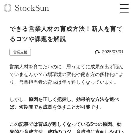
できる営業人材の育成方法！新人を育て
るコツや課題を解説
2025/07/31
営業支援
オーダーメイド支援
営業人材を育てたいのに、思うように成果が出ず悩ん
BPO支援
TOP
でいませんか？市場環境の変化や働き方の多様化によ
オリジナルサービス
オンラインサロン
コンサルタント一覧
定額制Webマーケティング代行『マキトルく
り、営業担当者の育成は年々難しくなっています。
ん』
StockSun道場
実績
品質ガイドライン
格安でAI導入支援『あいのりAI』
しかし、
原因を正しく把握し、効果的な方法を選べ
定額制営業代行『カリトルくん』
ば、短期間でも成長を促すことが可能
です。
お役立ち資料
年収エージェント
社内コンペ
拡散付1日密着動画制作『まるごと社長』
道場TOP
定額制採用代行・RPO『トルトルくん』
料金表
クレーム窓口
1本無料で記事を制作『SEOトライアル』
動画編集
この記事では育成が難しくなっている5つの原因、効
営業改善特化の動画制作『動画でカリトルく
果的な育成方法、成功のコツ、育成時に直面しやすい