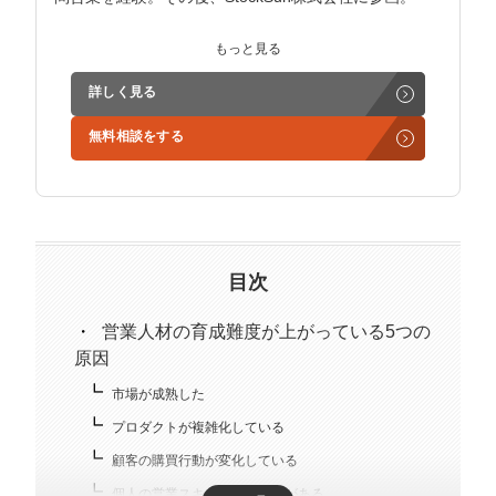
インサイドセールス立ち上げ、テレアポ部隊立ち上げな
もっと見る
ど営業支援を担当。
詳しく見る
学生時代からに代表岩野の社長秘書として活動。現在は
無料相談をする
3社の事業責任者も務めており、Webマーケティングと
経営の知見もありながら営業代行ができるのが強み。
精鋭された営業フリーランスが30名ほどを牽引。
趣味はキックボクシング。アマチュアの戦績は2戦0勝2
負。
目次
営業人材の育成難度が上がっている5つの
原因
市場が成熟した
プロダクトが複雑化している
顧客の購買行動が変化している
個人の営業スキルにばらつきがある