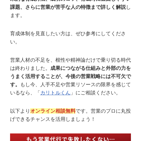
定額制LP制作・改善『最強LP』
エンジニア
ん』
課題、さらに営業が苦手な人の特徴まで詳しく解説
し
ます。
会社概要・役員紹介
採用YouTubeチャンネル構築『トリトル』
広告運用
定額LINE運用代行『LINEマキトルくん』
ミッション・ビジョン・バリュー
YouTubeディレクター
育成体制を見直したい方は、ぜひ参考にしてくださ
い。
代表メッセージ（岩野圭佑）
業務委託
取締役メッセージ（株本祐己）
営業人材の不足を、根性や精神論だけで乗り切る時代
は終わりました。
成果につながる仕組みと外部の力を
認定パートナー
うまく活用することが、今後の営業戦略には不可欠で
す。
もし今、人手不足や営業リソースの限界を感じて
動画ディレクター
いるなら、「
カリトルくん
」にご相談ください。
営業
以下より
オンライン相談無料
です。営業のプロに丸投
インターン
げできるチャンスを活用しましょう！
正社員