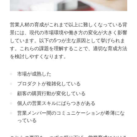
営業職を育成するうえでの3つの課題
管理職の指導方法に問題がある
育成の途中で新人が離職してしまう
営業人材の育成がこれまで以上に難しくなっている背
育成マニュアルがない/内容が不足している
景には、現代の市場環境や働き方の変化が大きく影響
しています。以下の5つが主な原因として挙げられま
営業が苦手な人の3つの特徴
す。これらの課題を理解することで、適切な育成方法
現実的な売上目標を設定できていない
を検討しやすくなります。
ネクストアクションがわからない
市場が成熟した
成果へのノウハウ・知見を聞こうとしない
プロダクトが複雑化している
営業人材の育成もカリトルくんにお任せく
顧客の購買行動が変化している
ださい
個人の営業スキルにばらつきがある
営業メンバー間のコミュニケーションが希薄にな
っている