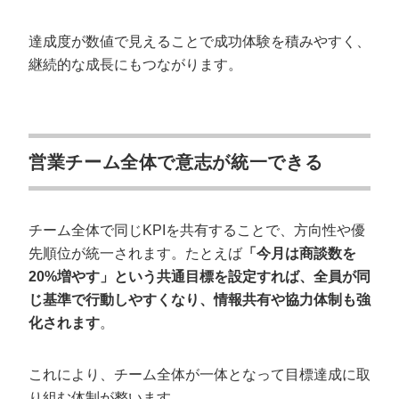
達成度が数値で見えることで成功体験を積みやすく、
継続的な成長にもつながります。
営業チーム全体で意志が統一できる
チーム全体で同じKPIを共有することで、方向性や優
会社概要資料をダウンロー
プロに無料相談をする
ドする
先順位が統一されます。たとえば
「今月は商談数を
20%増やす」という共通目標を設定すれば、全員が同
じ基準で行動しやすくなり、情報共有や協力体制も強
StockSun株式会社
〒160-0023 東京都新宿区西新宿3丁目8番3号 新
都心丸善ビル7階
化されます
。
サイトマップ
プライバシーポリシー
これにより、チーム全体が一体となって目標達成に取
り組む体制が整います。