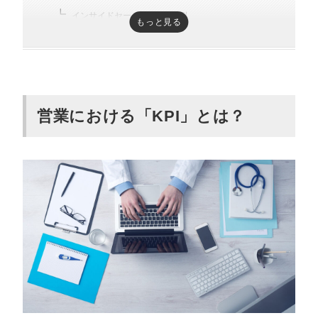
インサイドセールスのKPI事例
もっと見る
ルート営業のKPI事例
【シーン別】営業のKPI事例を紹介
見込み顧客獲得のKPI事例
営業における「KPI」とは？
見込み顧客育成のKPI事例
受注のKPI事例
顧客との関係維持のKPI事例
【その他】営業におけるKPI指標の具体例
新規顧客獲得数
商談数
成約率
顧客単価
SQL（引き合い）