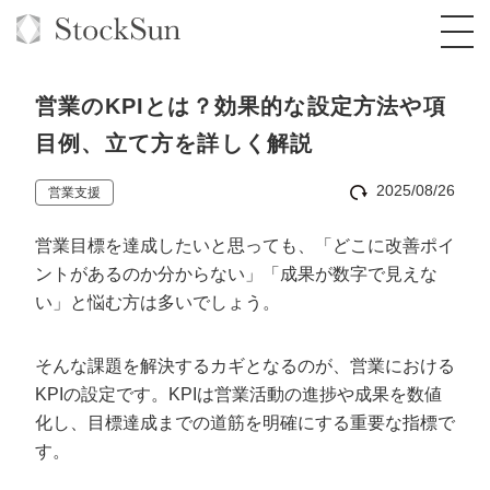
営業のKPIとは？効果的な設定方法や項
目例、立て方を詳しく解説
2025/08/26
営業支援
オーダーメイド支援
営業目標を達成したいと思っても、「どこに改善ポイ
BPO支援
TOP
ントがあるのか分からない」「成果が数字で見えな
オリジナルサービス
オンラインサロン
コンサルタント一覧
定額制Webマーケティング代行『マキトルく
い」と悩む方は多いでしょう。
ん』
StockSun道場
実績
品質ガイドライン
格安でAI導入支援『あいのりAI』
そんな課題を解決するカギとなるのが、営業における
定額制営業代行『カリトルくん』
KPIの設定です。KPIは営業活動の進捗や成果を数値
お役立ち資料
年収エージェント
社内コンペ
拡散付1日密着動画制作『まるごと社長』
道場TOP
化し、目標達成までの道筋を明確にする重要な指標で
定額制採用代行・RPO『トルトルくん』
料金表
クレーム窓口
1本無料で記事を制作『SEOトライアル』
動画編集
す。
営業改善特化の動画制作『動画でカリトルく