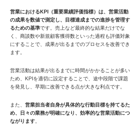
受注数
営業におけるKPI（重要業績評価指標）は、営業活動
訪問数
の成果を数値で測定し、目標達成までの進捗を管理す
コール回数
るための基準
です。売上など最終的な結果だけでな
顧客との関係維持
く、商談数や新規顧客獲得数といった過程も評価対象
にすることで、成果が出るまでのプロセスを改善でき
営業でKPIを設定する4つのメリット
ます。
営業の進捗や成果を把握できる
営業を効率化できる
営業活動は結果が出るまでに時間がかかることが多い
ため、KPIを適切に設定することで、途中段階で課題
担当者のモチベーションを高められる
を発見し、早期に改善できる点が大きな利点です。
営業チーム全体で意志が統一できる
また、
営業担当者自身が具体的な行動目標を持てるた
営業活動でのKPIの立て方4ステップ
め、日々の業務が明確になり、効率的な営業活動につ
KGIを設定する
ながります
。
現在の営業プロセスを細分化する
営業活動に関連したKPIを設定する