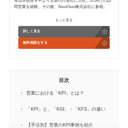
青山学院在学中より営業代行会社に入社。2C向けの訪
問営業を経験。その後、StockSun株式会社に参画。
インサイドセールス立ち上げ、テレアポ部隊立ち上げな
もっと見る
ど営業支援を担当。
詳しく見る
学生時代からに代表岩野の社長秘書として活動。現在は
無料相談をする
3社の事業責任者も務めており、Webマーケティングと
経営の知見もありながら営業代行ができるのが強み。
精鋭された営業フリーランスが30名ほどを牽引。
趣味はキックボクシング。アマチュアの戦績は2戦0勝2
負。
目次
営業における「KPI」とは？
「KPI」と、「KGI」・「KFS」の違い
【手法別】営業のKPI事例を紹介