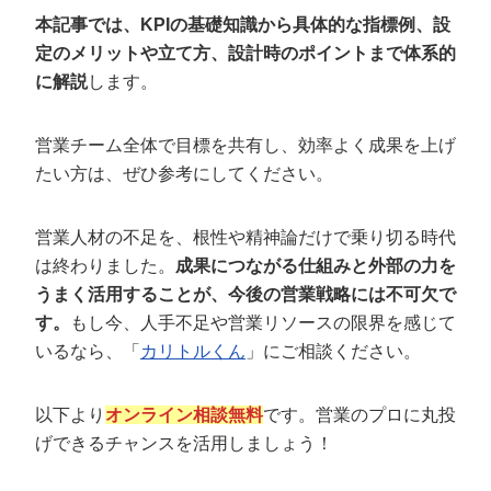
定額制LP制作・改善『最強LP』
エンジニア
ん』
本記事では、KPIの基礎知識から具体的な指標例、設
定のメリットや立て方、設計時のポイントまで体系的
会社概要・役員紹介
採用YouTubeチャンネル構築『トリトル』
広告運用
定額LINE運用代行『LINEマキトルくん』
に解説
します。
ミッション・ビジョン・バリュー
YouTubeディレクター
営業チーム全体で目標を共有し、効率よく成果を上げ
代表メッセージ（岩野圭佑）
たい方は、ぜひ参考にしてください。
業務委託
取締役メッセージ（株本祐己）
営業人材の不足を、根性や精神論だけで乗り切る時代
認定パートナー
は終わりました。
成果につながる仕組みと外部の力を
うまく活用することが、今後の営業戦略には不可欠で
動画ディレクター
す。
もし今、人手不足や営業リソースの限界を感じて
営業
いるなら、「
カリトルくん
」にご相談ください。
インターン
以下より
オンライン相談無料
です。営業のプロに丸投
げできるチャンスを活用しましょう！
正社員