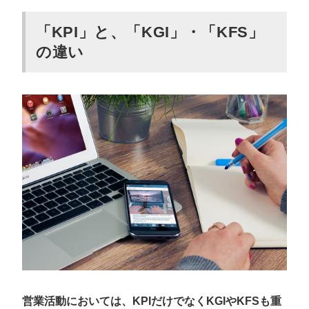
定期的にKPIを見直して改善する
「KPI」と、「KGI」・「KFS」
「KPIツリー」とは？作り方4ステップ
の違い
四則演算できる項目を洗い出す
項目ごとに単位を決める
項目をKGIから近い順に並び替える
KPIにならない項目や重複がないか確認する
営業のKPIを設計する6つのポイント
自社の製品・サービスに合うKPIを設定する
営業担当者がコントロールできる指標を設定する
「SMARTの法則」を意識する
現実的な数値を設定する
KPIが実現可能かどうか検証する
数値を計測しやすい体制を整える
営業活動においては、KPIだけでなくKGIやKFSも重