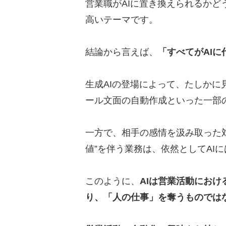
営業職がAIに置き換えられるか
高いテーマです。
生成AIを営業活動の中で活
働き方改革を促進できる
結論から言えば、
「すべてがAI
AIにはできない業務に集
業務の標準化ができる
生成AIの登場によって、たしか
ール文面の自動作成といった一部
AIを活用するときに気を付
AIに依存すること
一方で、相手の感情を汲み取った
人間が一切添削しないこ
値”を伴う業務は、依然としてAI
個人情報に関するデータ
このように、
AIは営業活動にお
AI導入の4つのステップ
り、「人の仕事」を奪うものでは
AIの導入理由の明確化
導入から運用までのロー