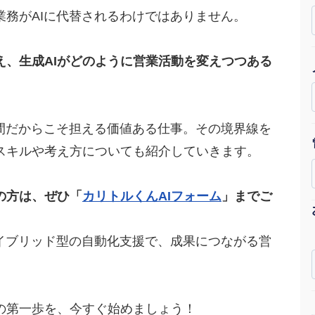
業務がAIに代替されるわけではありません。
Yo
会社概要・役員紹介
え、生成AIがどのように営業活動を変えつつある
ミッション・ビジョン・バリュー
代表メッセージ（岩野圭佑）
人間だからこそ担える価値ある仕事。その境界線を
業務委託
取締役メッセージ（株本祐己）
スキルや考え方についても紹介していきます。
認定パートナー
の方は、ぜひ「
カリトルくんAIフォーム
」までご
動画ディレクター
営業
ハイブリッド型の自動化支援で、成果につながる営
インターン
正社員
の第一歩を、今すぐ始めましょう！