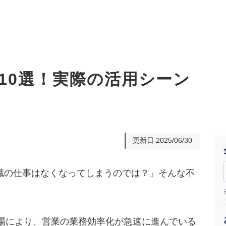
例10選！実際の活用シーン
オーダーメイド支援
TO
定
格
BPO支援
コ
定
拡
更新日
2025/06/30
オリジナルサービス
オンラインサロン
品
定
1
道
StockSun道場
実績
社
営
定
動
業職の仕事はなくなってしまうのでは？」そんな不
お役立ち資料
年収エージェント
ク
定
採
エ
料金表
広
の登場により、営業の業務効率化が急速に進んでいる