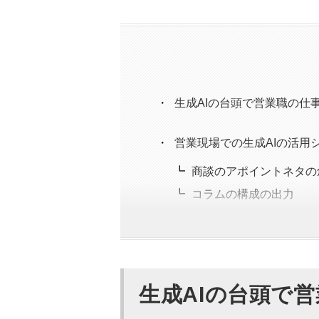
生成AIの台頭で営業職の仕
営業現場での生成AIの活用
商談のアポイントネタの
コラムの構成の出力
顧客への提案資料の作成
営業戦略立案の壁打ち
企業情報の要約
市場のトレンド調査
生成AIの台頭で