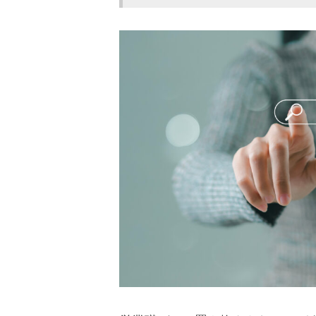
AIによる営業支援例10選
顧客の管理
商談の管理
顧客の対応
データの分析
メッセージの作成
業務の自動化
トークスクリプトの作成
音声の解析
営業現場で起きている3つの
人手不足
事務作業の増加
営業活動の難化