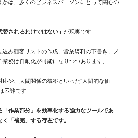
どうかは、多くのビジネスパーソンにとって関心の
用するメリット3選
に代替されるわけではない」
が現実です。
中できる
に見込み顧客リストの作成、営業資料の下書き、メ
の業務は自動化が可能になりつつあります。
けるべきこと3選
対応や、人間関係の構築といった“人間的な価
と
には困難です。
の入力ルールを決めないこと
ける「作業部分」を効率化する強力なツールであ
なく「補完」する存在です。
ドマップ作製