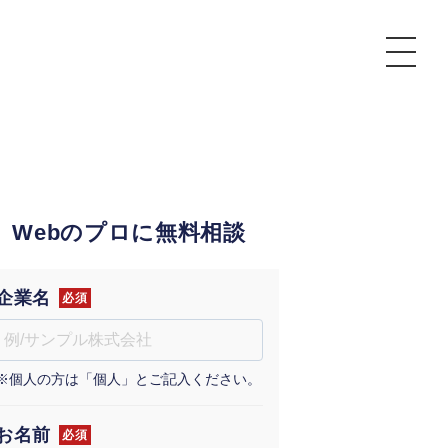
P
額制Webマーケティング代行『マキトルくん』
安でAI導入支援『あいのりAI』
Webのプロに無料相談
ンサルタント一覧
額制営業代行『カリトルくん』
散付1日密着動画制作『まるごと社長』
質ガイドライン
額制採用代行・RPO『トルトルくん』
本無料で記事を制作『SEOトライアル』
場TOP
企業名
必須
内コンペ
業改善特化の動画制作『動画でカリトルくん』
額制LP制作・改善『最強LP』
画編集
※個人の方は「個人」とご記入ください。
レーム窓口
額LINE運用代行『LINEマキトルくん』
用YouTubeチャンネル構築『トリトル』
ンジニア
告運用
お名前
必須