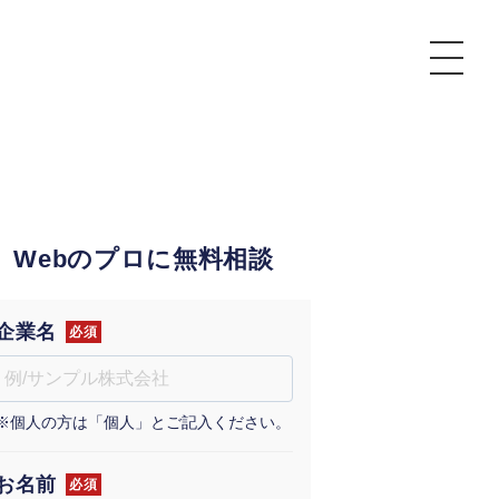
P
額制Webマーケティング代行『マキトルくん』
安でAI導入支援『あいのりAI』
Webのプロに無料相談
ンサルタント一覧
額制営業代行『カリトルくん』
散付1日密着動画制作『まるごと社長』
質ガイドライン
額制採用代行・RPO『トルトルくん』
本無料で記事を制作『SEOトライアル』
場TOP
企業名
必須
内コンペ
業改善特化の動画制作『動画でカリトルくん』
額制LP制作・改善『最強LP』
画編集
※個人の方は「個人」とご記入ください。
レーム窓口
額LINE運用代行『LINEマキトルくん』
用YouTubeチャンネル構築『トリトル』
ンジニア
告運用
お名前
必須