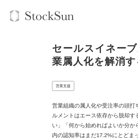
セールスイネーブ
業属人化を解消す
営業支援
営業組織の属人化や受注率の頭打ち
ルメントはエース依存から脱却す
い」「何から始めればよいか分か
内の認知率はまだ17.2%にとどま