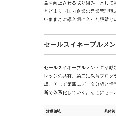
問い合わせ率2倍を生ん
益を向上させる取り組み」として
とどまり（国内企業の営業管理職5
失敗を回避する3つの運用チ
いままさに導入期に入った段階と
KPIを商談化率・受注率
営業文脈を理解した書き
1本の動画を5シーン以
セールスイネーブルメン
動画でカリトルくんが提供
セールスイネーブルメントの活動
価格設計と対象セグメン
レッジの共有、第二に教育プログ
専属セールスライター制
成、そして第四にデータ分析と情
自社運用YouTubeチ
断で体系化していく。そこにセー
まとめ
活動領域
具体例