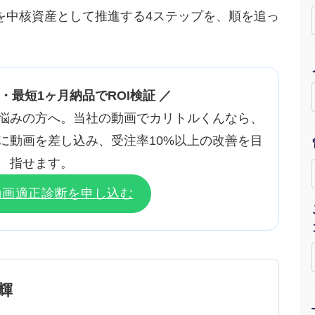
を中核資産として推進する4ステップを、順を追っ
Yo
会社概要・役員紹介
ミッション・ビジョン・バリュー
〜・最短1ヶ月納品でROI検証 ／
代表メッセージ（岩野圭佑）
悩みの方へ。当社の動画でカリトルくんなら、
に動画を差し込み、受注率10%以上の改善を目
業務委託
取締役メッセージ（株本祐己）
指せます。
認定パートナー
動画適正診断を申し込む
動画ディレクター
営業
インターン
輝
正社員