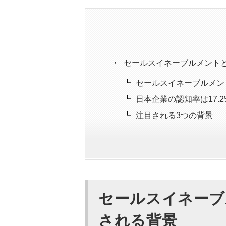
セールスイネーブルメント
セールスイネーブルメン
日本企業の認知率は17.2
注目される3つの背景
なぜ今セールスイネーブル
ツール市場CAGR17.2
BtoB購買担当者は動画
セールスイネーブ
エース依存組織の構造的
される背景
動画はセールスイネーブル