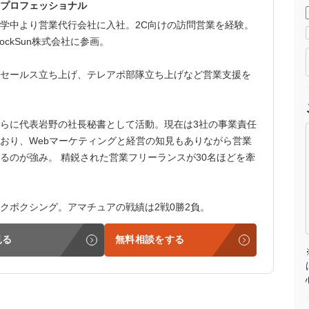
プロフェッショナル
マーケマネージャー
学中より営業代行会社に入社。2C向けの訪問営業を経験。
ockSun株式会社に参画。
カスタマーサクセスマネージャー
セールス立ち上げ、テレアポ部隊立ち上げなど営業支援を
常勤監査役
内部監査室長
らに代表岩野の社長秘書として活動。現在は3社の事業責任
おり、Webマーケティングと経営の知見もありながら営業
募集要項一覧
るのが強み。 精鋭された営業フリーランスが30名ほどを牽
クボクシング。アマチュアの戦績は2戦0勝2負。
見る
無料相談をする