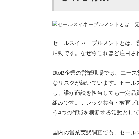
営業マンの説明バラつき
商談化率・受注率・問い
メルマガ・商談前送付・
セールスイネーブルメントとは、
セールスイネーブルメント推
活動です。なぜ今これほど注目さ
ステップ①現状把握｜営
ステップ②ナレッジ資産
BtoB企業の営業現場では、エー
ステップ③組織展開｜営
なリスクが続いています。セール
ステップ④効果測定と改
し、誰が商談を担当しても一定品
組みです。ナレッジ共有・教育プ
動画資産で先行する中堅Bt
う4つの領域を横断する活動とし
商談化率3倍を生んだ事
受注率10%以上改善を
国内の営業実態調査でも、セール