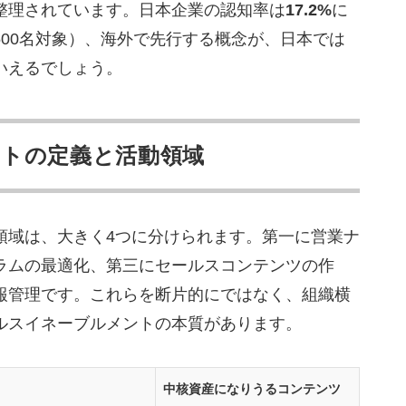
だ会社説明動画のHP埋め込み
整理されています。日本企業の認知率は
17.2%
に
00名対象）、海外で先行する概念が、日本では
ェックポイント
いえるでしょう。
・問い合わせ率に分解する
手が台本を握る
上で使い回す導線設計
トの定義と活動領域
する一気通貫支援
領域は、大きく4つに分けられます。第一に営業ナ
ト
ラムの最適化、第三にセールスコンテンツの作
と最短1ヶ月納品
報管理です。これらを断片的にではなく、組織横
ャンネルで動画経由50億円超の受注実績
ルスイネーブルメントの本質があります。
中核資産になりうるコンテンツ