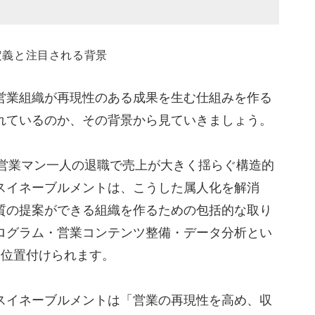
を解消する共通スクリプト効果
合わせ率の3指標改善
展示会フォローへの二次活用
営業組織が再現性のある成果を生む仕組みを作る
進4ステップ
れているのか、その背景から見ていきましょう。
業歩留まり指標の分解
化｜動画・台本・営業資料の整備
ス営業マン一人の退職で売上が大きく揺らぐ構造的
業現場・マーケ・新人研修への配信
スイネーブルメントは、こうした属人化を解消
善サイクル
質の提案ができる組織を作るための包括的な取り
ログラム・営業コンテンツ整備・データ分析とい
oB企業の活用事例
て位置付けられます。
例紹介動画＋架電パターン
生んだサービス理解動画の商談前送付
スイネーブルメントは「営業の再現性を高め、収