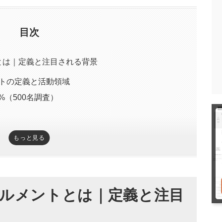
目次
とは｜定義と注目される背景
トの定義と活動領域
%（500名調査）
もっと見る
メントが必須テーマなのか
%が示す投資加速
前提の意思決定に移行
ルメントとは｜定義と注目
リスク
メントの中核資産になる理由