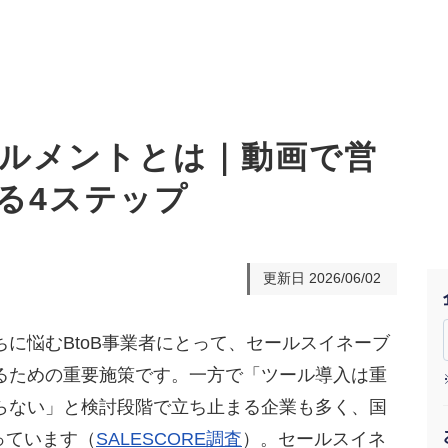
ルメントとは｜動画で営
る4ステップ
オーダーメイド支援
TO
定
格
BPO支援
コ
定
拡
更新日
2026/06/02
オリジナルサービス
オンラインサロン
品
定
1
道
StockSun道場
実績
社
営
定
動
に悩むBtoB事業者にとって、セールスイネーブ
るための重要施策です。一方で「ツール導入は重
お役立ち資料
年収エージェント
ク
定
採
エ
らない」と検討段階で立ち止まる企業も多く、国
料金表
広
っています（
SALESCORE調査
）。セールスイネ