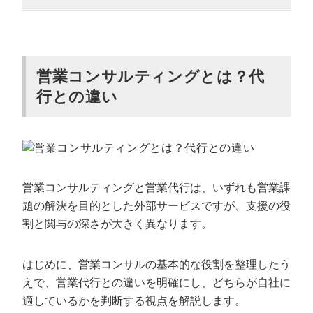
プロの知見によって「売れる仕組み（型）」が構築で
きる
客観的な課題分析とボトルネックの解消ができる
社内リソースの育成とノウハウの蓄積ができる
営業コンサルティングとは？代
行との違い
成約率の向上が期待できる
営業コンサルで失敗しないための選び方5
選
自社の業種・業界への知識があるか
営業コンサルティングと営業代行は、いずれも営業課
費用対効果が高いか
題の解決を目的とした外部サービスですが、支援の役
実績はあるか
割と関与の深さが大きく異なります。
自社に寄り添った提案をしてくれるか
担当者との相性は問題ないか
はじめに、営業コンサルの基本的な役割を整理したう
えで、営業代行との違いを明確にし、どちらが自社に
営業コンサルの報酬体系と費用相場
適しているかを判断する視点を解説します。