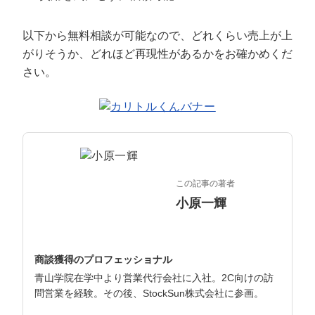
マーケマネージャー
以下から無料相談が可能なので、どれくらい売上が上
カスタマーサクセスマネージャー
がりそうか、どれほど再現性があるかをお確かめくだ
常勤監査役
さい。
内部監査室長
募集要項一覧
この記事の著者
小原一輝
商談獲得のプロフェッショナル
青山学院在学中より営業代行会社に入社。2C向けの訪
問営業を経験。その後、StockSun株式会社に参画。