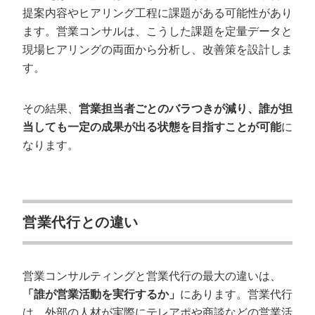
提案内容やヒアリング工程に課題がある可能性があり
マーケティング支援
ます。営業コンサルは、こうした課題を定量データと
現場ヒアリングの両面から分析し、改善策を設計しま
営業コンサルに関するよくある質問
す。
個人（フリーランス）の営業コンサルに依頼しても大
丈夫ですか？
契約期間の縛りはありますか？
その結果、
営業担当者ごとのバラつきが減り、誰が担
当しても一定の成果が出る状態を目指すことが可能
に
営業コンサルと営業研修の違いは何ですか？
なります。
成果報酬型の営業コンサルはありますか？
まとめ：自社に最適なパートナーを選んで
営業改革を
営業代行との違い
営業コンサルティングと営業代行の最大の違いは、
「誰が営業活動を実行するか」
にあります。営業代行
は、外部の人材が実際にテレアポや商談などの営業活