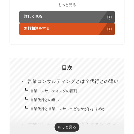
インサイドセールス立ち上げ、テレアポ部隊立ち上げな
もっと見る
ど営業支援を担当。
詳しく見る
学生時代からに代表岩野の社長秘書として活動。現在は
無料相談をする
3社の事業責任者も務めており、Webマーケティングと
経営の知見もありながら営業代行ができるのが強み。
精鋭された営業フリーランスが30名ほどを牽引。
趣味はキックボクシング。アマチュアの戦績は2戦0勝2
負。
目次
営業コンサルティングとは？代行との違い
営業コンサルティングの役割
営業代行との違い
営業代行と営業コンサルのどちかがおすすめか
営業コンサルティングを導入する4つのメ
もっと見る
リット