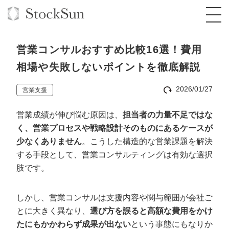
営業コンサルおすすめ比較16選！費用
相場や失敗しないポイントを徹底解説
2026/01/27
営業支援
オーダーメイド支援
営業成績が伸び悩む原因は、
担当者の力量不足ではな
BPO支援
TOP
く、営業プロセスや戦略設計そのものにあるケースが
オリジナルサービス
オンラインサロン
コンサルタント一覧
定額制Webマーケティング代行『マキトルく
少なくありません
。こうした構造的な営業課題を解決
ん』
する手段として、営業コンサルティングは有効な選択
StockSun道場
実績
品質ガイドライン
格安でAI導入支援『あいのりAI』
肢です。
定額制営業代行『カリトルくん』
お役立ち資料
年収エージェント
社内コンペ
拡散付1日密着動画制作『まるごと社長』
道場TOP
しかし、営業コンサルは支援内容や関与範囲が会社ご
定額制採用代行・RPO『トルトルくん』
料金表
クレーム窓口
1本無料で記事を制作『SEOトライアル』
動画編集
とに大きく異なり、
選び方を誤ると高額な費用をかけ
営業改善特化の動画制作『動画でカリトルく
たにもかかわらず成果が出ない
という事態にもなりか