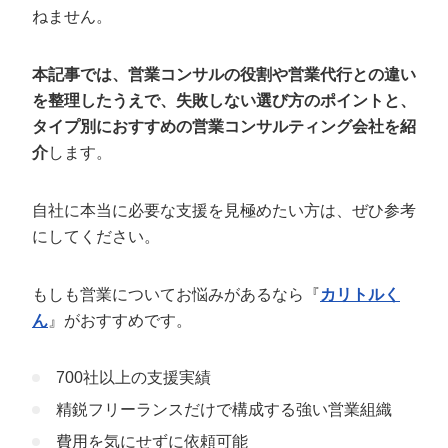
定額制LP制作・改善『最強LP』
エンジニア
ん』
ねません。
会社概要・役員紹介
採用YouTubeチャンネル構築『トリトル』
広告運用
定額LINE運用代行『LINEマキトルくん』
本記事では、営業コンサルの役割や営業代行との違い
ミッション・ビジョン・バリュー
YouTubeディレクター
を整理したうえで、失敗しない選び方のポイントと、
タイプ別におすすめの営業コンサルティング会社を紹
代表メッセージ（岩野圭佑）
介
します。
業務委託
取締役メッセージ（株本祐己）
自社に本当に必要な支援を見極めたい方は、ぜひ参考
認定パートナー
にしてください。
動画ディレクター
もしも営業についてお悩みがあるなら『
カリトルく
営業
ん
』がおすすめです。
インターン
700社以上の支援実績
正社員
精鋭フリーランスだけで構成する強い営業組織
費用を気にせずに依頼可能