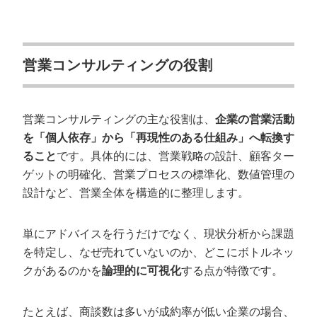
時間報酬
アドバイザリー契約
プロジェクト契約
営業コンサルティングの役割
【タイプ別】おすすめの営業コンサルティ
ング会社比較16選
営業コンサルティングの主な役割は、
企業の営業活動
総合力・実績豊富な営業コンサルティング会社
を「個人依存」から「再現性のある仕組み」へ転換す
営業プロセス構築・実行支援に強い営業コンサルティ
ること
ング会社
です。具体的には、営業戦略の設計、顧客ター
ゲットの明確化、営業プロセスの標準化、数値管理の
中小企業・スタートアップに強い営業コンサルティン
グ会社
設計など、営業全体を構造的に整理します。
営業コンサルは何をしてくれるの？支援内
単にアドバイスを行うだけでなく、現状分析から課題
容を紹介
を特定し、なぜ売れていないのか、どこにボトルネッ
営業戦略・プロセス設計
クがあるのかを
論理的に可視化
する点が特徴です。
実行支援
営業ツールの導入支援
たとえば、商談数は多いが成約率が低い企業の場合、