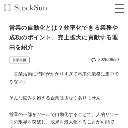
営業の自動化とは？効率化できる業務や
成功のポイント、売上拡大に貢献する理
由を紹介
オーダーメイド支援
2025/06/30
営業支援
BPO支援
TOP
「営業活動に時間がかかりすぎて本来の業務に集中で
オリジナルサービス
オンラインサロン
コンサルタント一覧
定額制Webマーケティング代行『マキトルく
きない」
ん』
StockSun道場
実績
品質ガイドライン
格安でAI導入支援『あいのりAI』
定額制営業代行『カリトルくん』
そんな悩みを抱える企業は少なくありません。
お役立ち資料
年収エージェント
社内コンペ
拡散付1日密着動画制作『まるごと社長』
道場TOP
定額制採用代行・RPO『トルトルくん』
営業の一部をツールで自動化することで、人的リソー
料金表
クレーム窓口
1本無料で記事を制作『SEOトライアル』
動画編集
スの限界を突破し、成果を最大化することが可能で
営業改善特化の動画制作『動画でカリトルく