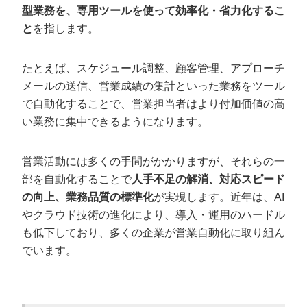
型業務を、専用ツールを使って効率化・省力化するこ
Mazrica Sales：データ管理がしやすくなる
と
を指します。
GeAIne：新規開拓に強みがある
e-セールスマネージャーRemix：事務作業を自動化でき
る
たとえば、スケジュール調整、顧客管理、アプローチ
メールの送信、営業成績の集計といった業務をツール
営業自動化で気を付けるべき2つの注意点
で自動化することで、営業担当者はより付加価値の高
い業務に集中できるようになります。
いきなりすべて自動化しない
データ統合ができるか注意する
営業活動には多くの手間がかかりますが、それらの一
部を自動化することで
人手不足の解消、対応スピード
営業の自動化ならカリトルくんAIフォーム
にお任せください
の向上、業務品質の標準化
が実現します。近年は、AI
やクラウド技術の進化により、導入・運用のハードル
も低下しており、多くの企業が営業自動化に取り組ん
でいます。