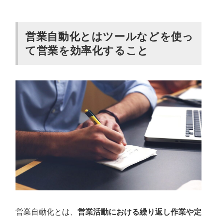
新規顧客や見込み顧客へのアプローチ
レポーティングや資料制作
営業自動化とはツールなどを使っ
顧客や商談情報の整理・管理
て営業を効率化すること
営業自動化が可能な3つのツール
SFA：営業のデータ管理
CRM：顧客データ管理
MA：営業アプローチプロセス
営業を自動化できるおすすめのツール7選
カリトルくんAIフォーム：人力×AIのハイブリッドでフ
ォーム営業を精度高く自動化できる
Sales Platform：営業プロセス全体を効率化できる
SATORI：見込み顧客に自動的にアプローチできる
Approach DAM：営業とマーケティングチームの連携を
強化できる
営業自動化とは、
営業活動における繰り返し作業や定