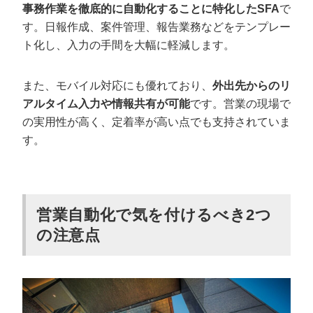
事務作業を徹底的に自動化することに特化したSFA
で
す。日報作成、案件管理、報告業務などをテンプレー
ト化し、入力の手間を大幅に軽減します。
また、モバイル対応にも優れており、
外出先からのリ
アルタイム入力や情報共有が可能
です。営業の現場で
の実用性が高く、定着率が高い点でも支持されていま
す。
会社概要資料をダウンロー
プロに無料相談をする
ドする
営業自動化で気を付けるべき2つ
の注意点
StockSun株式会社
〒160-0023 東京都新宿区西新宿3丁目8番3号 新
都心丸善ビル7階
サイトマップ
プライバシーポリシー