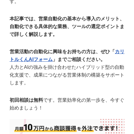
す。
定額制LP制作・改善『最強LP』
エンジニア
ん』
会社概要・役員紹介
採用YouTubeチャンネル構築『トリトル』
広告運用
定額LINE運用代行『LINEマキトルくん』
本記事では、営業自動化の基本から導入のメリット、
自動化できる具体的な業務、ツールの選定ポイントま
ミッション・ビジョン・バリュー
YouTubeディレクター
で詳しく解説します。
代表メッセージ（岩野圭佑）
営業活動の自動化に興味をお持ちの方は、ぜひ「
カリ
業務委託
取締役メッセージ（株本祐己）
トルくんAIフォーム
」までご相談ください。
人力とAIの強みを掛け合わせたハイブリッド型の自動
認定パートナー
化支援で、成果につながる営業体制の構築をサポート
動画ディレクター
します。
営業
初回相談は無料
です。営業効率化の第一歩を、今すぐ
始めましょう！
インターン
正社員