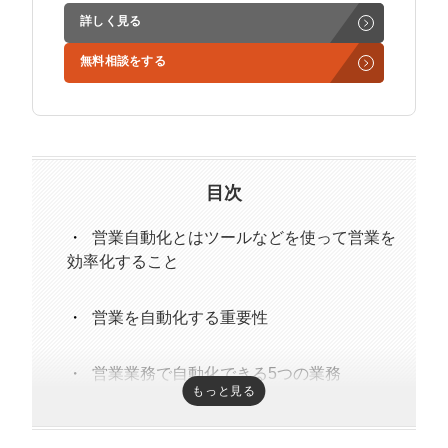
ど営業支援を担当。
詳しく見る
学生時代からに代表岩野の社長秘書として活動。現在は
無料相談をする
3社の事業責任者も務めており、Webマーケティングと
経営の知見もありながら営業代行ができるのが強み。
精鋭された営業フリーランスが30名ほどを牽引。
趣味はキックボクシング。アマチュアの戦績は2戦0勝2
負。
目次
営業自動化とはツールなどを使って営業を
効率化すること
営業を自動化する重要性
営業業務で自動化できる5つの業務
もっと見る
スケジュール調整
メルマガや問い合わせメールなどの対応