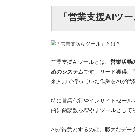
おすすめの営業支援AIツール
カリトルくん
「営業支援AIツ
IBM watsonx Orchestrate
Agentforce
Kiji
Sales Retriever
Nottaセールスエージェ
営業支援AIツールとは、
営業活動
DealAgent
めのシステム
です。リード獲得、
MIKOMERU
来人力で行っていた作業をAIが代
GeAIne
Sales Marker
特に営業代行やインサイドセール
toviraリードジェネレー
的に商談数を増やすツールとして
アポドリ
AIが得意とするのは、膨大なデー