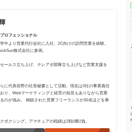
マーケマネージャー
輝
カスタマーサクセスマネージャー
常勤監査役
プロフェッショナル
学中より営業代行会社に入社。2C向けの訪問営業を経験。
内部監査室長
ockSun株式会社に参画。
募集要項一覧
セールス立ち上げ、テレアポ部隊立ち上げなど営業支援を
らに代表岩野の社長秘書として活動。現在は3社の事業責任
おり、Webマーケティングと経営の知見もありながら営業
るのが強み。 精鋭された営業フリーランスが30名ほどを牽
クボクシング。アマチュアの戦績は2戦0勝2負。