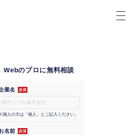
P
額制Webマーケティング代行『マキトルくん』
安でAI導入支援『あいのりAI』
Webのプロに無料相談
ンサルタント一覧
額制営業代行『カリトルくん』
散付1日密着動画制作『まるごと社長』
質ガイドライン
額制採用代行・RPO『トルトルくん』
本無料で記事を制作『SEOトライアル』
場TOP
企業名
必須
内コンペ
業改善特化の動画制作『動画でカリトルくん』
額制LP制作・改善『最強LP』
画編集
※個人の方は「個人」とご記入ください。
レーム窓口
額LINE運用代行『LINEマキトルくん』
用YouTubeチャンネル構築『トリトル』
ンジニア
告運用
お名前
必須