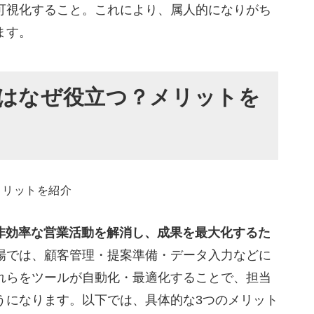
び方
可視化すること。これにより、属人的になりがち
ます。
るのか
「展開」で使用する
ルはなぜ役立つ？メリットを
も早く質が高い
人間の泥臭さ
よくある質問
いくらですか？
%？
種は？
非効率な営業活動を解消し、成果を最大化するた
場では、顧客管理・提案準備・データ入力などに
援AIツール
れらをツールが自動化・最適化することで、担当
うになります。以下では、具体的な3つのメリット