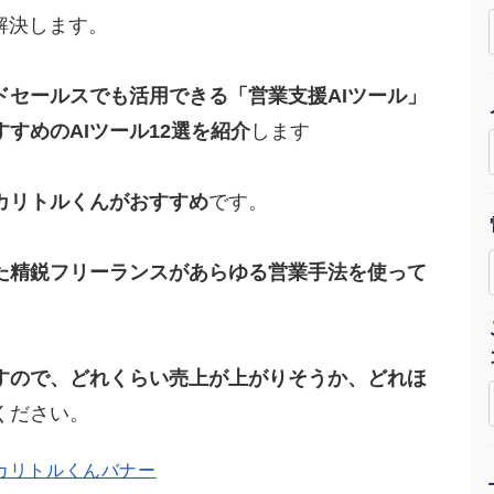
解決します。
Yo
会社概要・役員紹介
ドセールスでも活用できる「営業支援AIツール」
ミッション・ビジョン・バリュー
すめのAIツール12選を紹介
します
代表メッセージ（岩野圭佑）
カリトルくんがおすすめ
です。
業務委託
取締役メッセージ（株本祐己）
た精鋭フリーランスがあらゆる営業手法を使って
認定パートナー
動画ディレクター
営業
すので、どれくらい売上が上がりそうか、どれほ
ください。
インターン
正社員