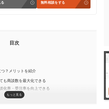
見る
無料相談をする
目次
？
立つ？メリットを紹介
ても商談数を最大化できる
談化率・受注率を向上できる
もっと見る
意でPDCAを高速で回せるようになる