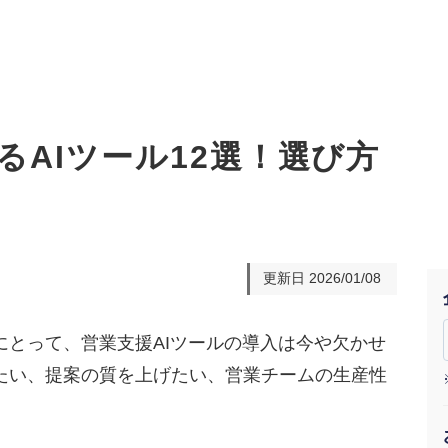
るAIツール12選！選び方
オーダーメイド支援
TO
定
格
BPO支援
コ
定
拡
更新日
2026/01/08
オリジナルサービス
オンラインサロン
品
定
1
道
StockSun道場
実績
社
営
定
動
にとって、営業支援AIツールの導入は今や欠かせ
たい、提案の質を上げたい、営業チームの生産性
お役立ち資料
年収エージェント
ク
定
採
エ
料金表
広