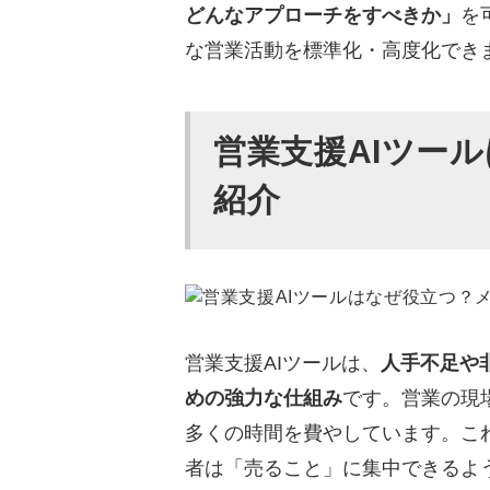
営業支援AIの失敗しない選
どんなアプローチをすべきか」
を
な営業活動を標準化・高度化でき
本当にAIツールで効果は出
AIは「圧縮」ではなく
営業支援AIツー
整理や分析なら人間より
最後に成果を分けるのは
紹介
営業支援AIツールに関する
営業代行の料金は1アポ
営業代行で成果報酬は何
営業代行に向いている業
営業支援AIツールは、
人手不足や
めの強力な仕組み
です。営業の現
【結論】最強は人間×営業支
多くの時間を費やしています。こ
者は「売ること」に集中できるよ