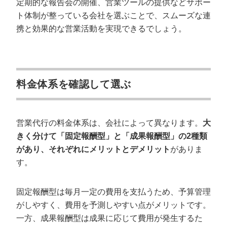
定期的な報告会の開催、営業ツールの提供などサポー
ト体制が整っている会社を選ぶことで、スムーズな連
携と効果的な営業活動を実現できるでしょう。
料金体系を確認して選ぶ
営業代行の料金体系は、会社によって異なります。
大
会社概要資料をダウンロー
きく分けて「固定報酬型」と「成果報酬型」の2種類
プロに無料相談をする
ドする
があり、それぞれにメリットとデメリット
がありま
す。
StockSun株式会社
〒160-0023 東京都新宿区西新宿3丁目7-30 フロ
ンティアグラン西新宿地下1階B102号室
固定報酬型は毎月一定の費用を支払うため、予算管理
サイトマップ
プライバシーポリシー
がしやすく、費用を予測しやすい点がメリットです。
一方、成果報酬型は成果に応じて費用が発生するた