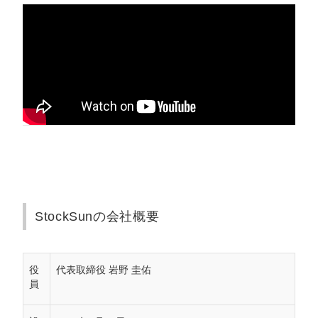
StockSunの会社概要
役
代表取締役 岩野 圭佑
員