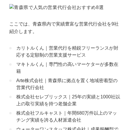
攻めの営業スタイル
株式会社SalesNow｜700社以上の導入実績を持つ、
SFA/CRMツールを活用した営業代行
ここでは、青森県内で実績豊富な営業代行会社を9社
紹介します。
青森県の営業代行会社の選び方
実績を確認して選ぶ
カリトルくん｜営業代行を精鋭フリーランスが対
サービス内容を確認して選ぶ
応する定額制の営業支援サービス
料金体系を確認して選ぶ
マキトルくん｜専門性の高いマーケターが多数在
得意分野を確認して選ぶ
籍
Arte株式会社｜青森県に拠点を置く地域密着型の
営業代行を利用する3つのメリット
営業代行会社
営業活動に使っていたリソースを確保できる
株式会社セレブリックス｜25年の実績と1000社以
営業担当者の確保・育成のコストを削減できる
上の取引実績を持つ老舗企業
外部の専門的なノウハウを活用できる
株式会社フルキャスト｜年間680万件以上のマッ
チング実績を誇る人材派遣会社
営業代行を利用する2つのデメリット
ウォーターワンスタッフ株式会社｜成果報酬型で