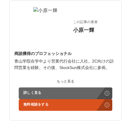
マーケマネージャー
カスタマーサクセスマネージャー
この記事の著者
常勤監査役
小原一輝
内部監査室長
商談獲得のプロフェッショナル
募集要項一覧
青山学院在学中より営業代行会社に入社。2C向けの訪
問営業を経験。その後、StockSun株式会社に参画。
インサイドセールス立ち上げ、テレアポ部隊立ち上げな
もっと見る
ど営業支援を担当。
詳しく見る
学生時代からに代表岩野の社長秘書として活動。現在は
無料相談をする
3社の事業責任者も務めており、Webマーケティングと
経営の知見もありながら営業代行ができるのが強み。
精鋭された営業フリーランスが30名ほどを牽引。