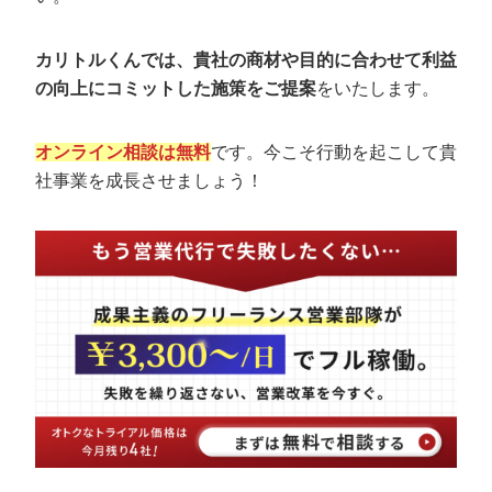
定額制LP制作・改善『最強LP』
エンジニア
ん』
会社概要・役員紹介
採用YouTubeチャンネル構築『トリトル』
広告運用
定額LINE運用代行『LINEマキトルくん』
カリトルくんでは、貴社の商材や目的に合わせて利益
の向上にコミットした施策をご提案
をいたします。
ミッション・ビジョン・バリュー
YouTubeディレクター
オンライン相談は無料
です。今こそ行動を起こして貴
代表メッセージ（岩野圭佑）
社事業を成長させましょう！
業務委託
取締役メッセージ（株本祐己）
認定パートナー
動画ディレクター
営業
インターン
正社員