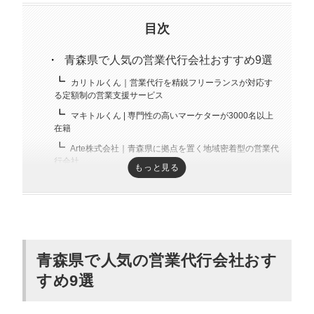
趣味はキックボクシング。アマチュアの戦績は2戦0勝2
負。
目次
青森県で人気の営業代行会社おすすめ9選
カリトルくん｜営業代行を精鋭フリーランスが対応す
る定額制の営業支援サービス
マキトルくん | 専門性の高いマーケターが3000名以上
在籍
Arte株式会社｜青森県に拠点を置く地域密着型の営業代
行会社
もっと見る
株式会社セレブリックス｜25年の実績と1000社以上の
取引実績を持つ老舗企業
株式会社フルキャスト｜年間680万件以上のマッチング
実績を誇る人材派遣会社
ウォーターワンスタッフ株式会社｜成果報酬型でリス
青森県で人気
の営業代行会社おす
クを抑えた営業代行を提供
すめ9選
EBAテック株式会社｜IT分野に特化したWeb営業代行で
高い専門性を発揮
日本営業代行株式会社｜新規開拓営業に強みを持つ、