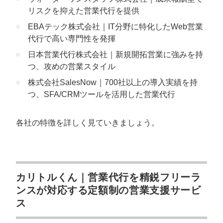
リスクを抑えた営業代行を提供
自社内に営業ノウハウが蓄積されない
EBAテック株式会社｜IT分野に特化したWeb営業
十分に効果が期待できないこともある
代行で高い専門性を発揮
営業代行の依頼に向いている業種はなんで
日本営業代行株式会社｜新規開拓営業に強みを持
すか？
つ、攻めの営業スタイル
株式会社SalesNow｜700社以上の導入実績を持
青森県の営業代行会社まとめ
つ、SFA/CRMツールを活用した営業代行
各社の特徴を詳しく見ていきましょう。
カリトルくん｜営業代行を精鋭フリーラ
ンスが対応する定額制の営業支援サービ
ス