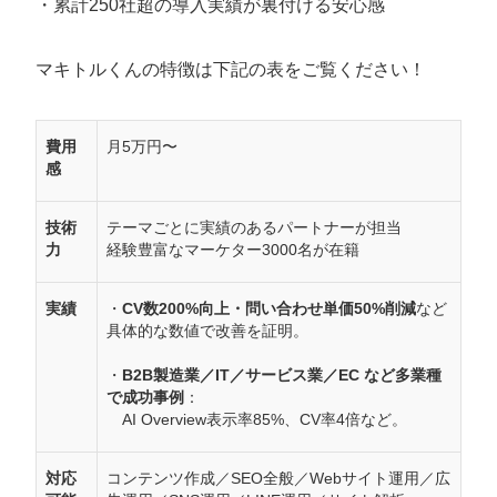
・累計250社超の導入実績が裏付ける安心感
マキトルくんの特徴は下記の表をご覧ください！
費用
月5万円〜
感
技術
テーマごとに実績のあるパートナーが担当
力
経験豊富なマーケター3000名が在籍
実績
・
CV数200%向上・問い合わせ単価50%削減
など
具体的な数値で改善を証明。
・
B2B製造業／IT／サービス業／EC など多業種
で成功事例
：
AI Overview表示率85%、CV率4倍など。
対応
コンテンツ作成／SEO全般／Webサイト運用／広