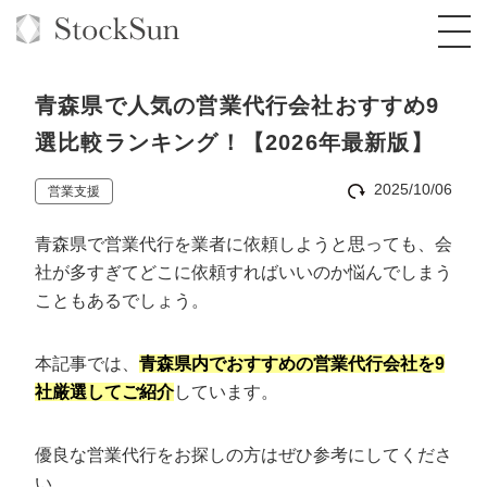
青森県で人気の営業代行会社おすすめ9
選比較ランキング！【2026年最新版】
2025/10/06
営業支援
オーダーメイド支援
青森県で営業代行を業者に依頼しようと思っても、会
BPO支援
TOP
社が多すぎてどこに依頼すればいいのか悩んでしまう
オリジナルサービス
オンラインサロン
コンサルタント一覧
定額制Webマーケティング代行『マキトルく
こともあるでしょう。
ん』
StockSun道場
実績
品質ガイドライン
格安でAI導入支援『あいのりAI』
本記事では、
青森県内でおすすめの営業代行会社を9
定額制営業代行『カリトルくん』
社厳選してご紹介
しています。
お役立ち資料
年収エージェント
社内コンペ
拡散付1日密着動画制作『まるごと社長』
道場TOP
定額制採用代行・RPO『トルトルくん』
料金表
クレーム窓口
1本無料で記事を制作『SEOトライアル』
動画編集
優良な営業代行をお探しの方はぜひ参考にしてくださ
営業改善特化の動画制作『動画でカリトルく
い。