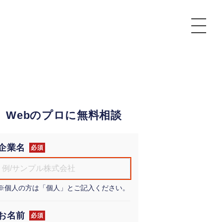
P
額制Webマーケティング代行『マキトルくん』
安でAI導入支援『あいのりAI』
Webのプロに無料相談
ンサルタント一覧
額制営業代行『カリトルくん』
散付1日密着動画制作『まるごと社長』
質ガイドライン
額制採用代行・RPO『トルトルくん』
本無料で記事を制作『SEOトライアル』
場TOP
企業名
必須
内コンペ
業改善特化の動画制作『動画でカリトルくん』
額制LP制作・改善『最強LP』
画編集
※個人の方は「個人」とご記入ください。
レーム窓口
額LINE運用代行『LINEマキトルくん』
用YouTubeチャンネル構築『トリトル』
ンジニア
告運用
お名前
必須