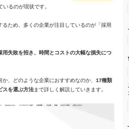
ているのが現状です。
Yo
会社概要・役員紹介
するため、多くの企業が注目しているのが「採用
ミッション・ビジョン・バリュー
代表メッセージ（岩野圭佑）
採用失敗を招き、時間とコストの大幅な損失につ
業務委託
取締役メッセージ（株本祐己）
認定パートナー
何か、どのような企業におすすめなのか、
17種類
動画ディレクター
ビスを選ぶ方法
まで詳しく解説していきます。
営業
インターン
正社員