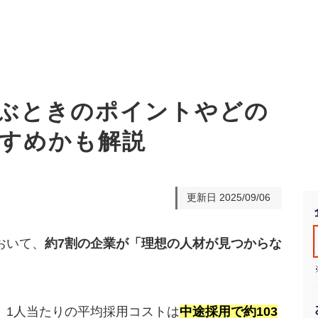
ぶときのポイントやどの
すめかも解説
オーダーメイド支援
TO
定
格
BPO支援
コ
定
拡
更新日
2025/09/06
オリジナルサービス
オンラインサロン
品
定
1
道
StockSun道場
実績
社
営
定
動
おいて、
約7割の企業が「理想の人材が見つからな
お役立ち資料
年収エージェント
ク
定
採
エ
料金表
広
、1人当たりの平均採用コストは
中途採用で約103