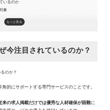
ているのか
対象
もっと見る
におすすめ？
ない・迷走している企業
が集まらない企業
ぜ今注目されているのか？
ースを圧迫している企業
職が多い企業
具体的な内容
サービス（11種類）
多角的にサポートする専門サービスのことです。
プションサービス（6種類）
の選び方
従来の求人掲載だけでは優秀な人材確保が困難
に
るメリット