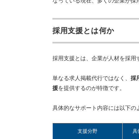
なっている現在、多くの企業が採
採用にかかる工数を削減
応募者を増やすことに繋
採用支援とは何か
客観的に自社の立ち位置
採用のミスマッチを防げ
採用コストの削減効果
採用支援とは、企業が人材を採用
採用支援サービスを選ぶ時
単なる求人掲載代行ではなく、
採
自社の採用課題を明確化
援
を提供するのが特徴です。
サービスの種類と内容の
専門性と実績の評価
具体的なサポート内容には以下の
サポート体制とコミュニ
費用対効果の検証
支援分野
具
転職支援まとめ