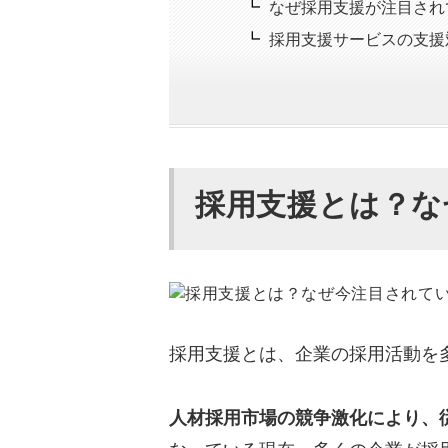
なぜ採用支援が注目され
採用支援サービスの支援
採用支援はどのような企業
採用に関するノウハウが
求人広告を出しても応募
採用支援とは？な
採用業務が担当者のリソ
入社承諾前辞退・早期離
採用支援サービス17種類の
求人掲載に付随する基本
採用支援とは、企業の採用活動を
追加料金で利用できるオ
課題別おすすめサービス
人材採用市場の競争激化により、
採用支援サービスを利用す