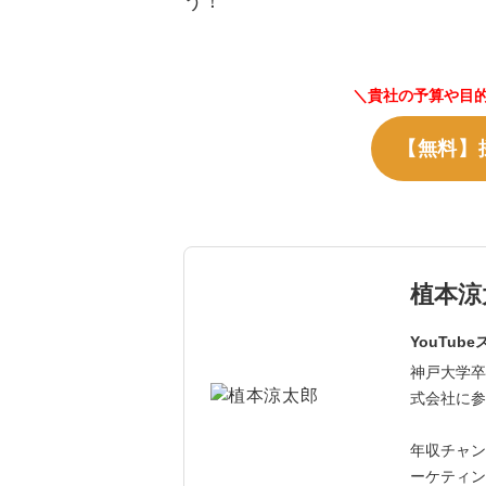
う！
＼貴社の予算や目
【無料】
植本涼
YouTub
神戸大学卒
式会社に参
年収チャン
ーケティン