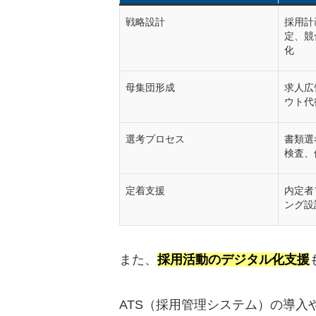
戦略設計
採用計
定、競
化
母集団形成
求人広
ウト代
選考プロセス
書類選
検査、
定着支援
内定者
ング設
また、
採用活動のデジタル化支援
ATS（採用管理システム）の導