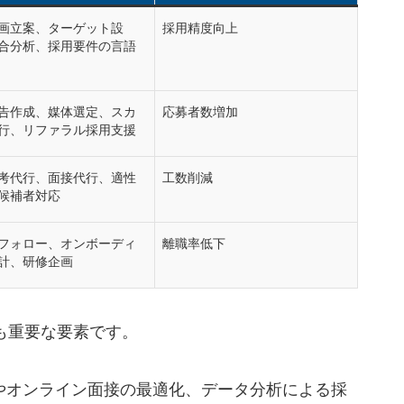
画立案、ターゲット設
採用精度向上
合分析、採用要件の言語
告作成、媒体選定、スカ
応募者数増加
行、リファラル採用支援
考代行、面接代行、適性
工数削減
候補者対応
フォロー、オンボーディ
離職率低下
計、研修企画
も重要な要素です。
入やオンライン面接の最適化、データ分析による採