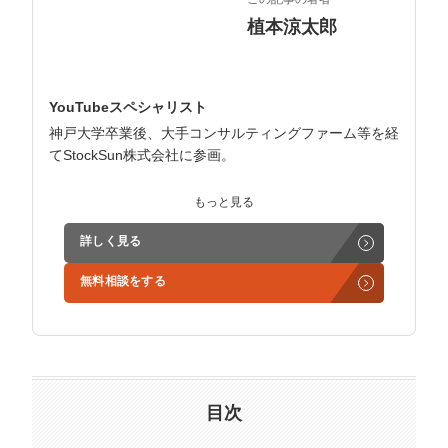
植本涼太郎
YouTubeスペシャリスト
神戸大学卒業後、大手コンサルティングファーム等を経
てStockSun株式会社に参画。
年収チャンネル立上げ責任者を担当後、YouTubeを基軸
もっと見る
とした企業マーケティングの戦略立案～実行を担当。商
詳しく見る
品開発者、SNSコンサル、動画制作会社等をチームとし
て統括。
無料相談をする
ビジネス領域への理解が深く、単なるチャンネルグロー
スだけでなく、売上拡大/採用向上等の事業課題の解決
にコミットした支援が得意。
目次