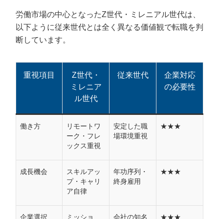
労働市場の中心となったZ世代・ミレニアル世代は、
以下ように従来世代とは全く異なる価値観で転職を判
断しています。
重視項目
Z世代・
従来世代
企業対応
ミレニア
の必要性
ル世代
働き方
リモートワ
安定した職
★★★
ーク・フレ
場環境重視
ックス重視
成長機会
スキルアッ
年功序列・
★★★
プ・キャリ
終身雇用
ア自律
企業選択
ミッショ
会社の知名
★★★