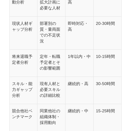
動分析
拡大計画に
高
必要な人材
現状人材ギ
部署別の
即時対応・
20-30時間
ャップ分析
質・量両面
高
での不足状
況
将来退職予
定年・転職
1年以内・中
10-15時間
定者分析
予定者とそ
の影響範囲
スキル・能
現有人材と
継続的・高
30-50時間
力ギャップ
必要スキル
分析
の詳細比較
競合他社ベ
同業他社の
継続的・中
15-25時間
ンチマーク
組織体制・
採用動向