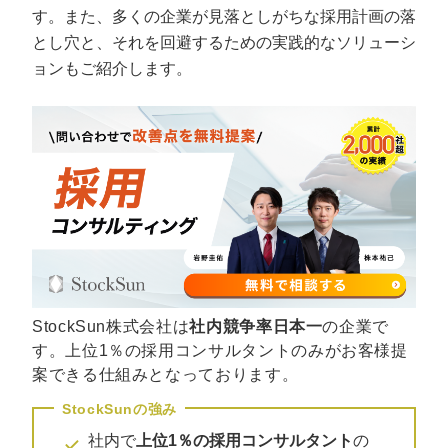
定額制LP制作・改善『最強LP』
エンジニア
ん』
す。また、多くの企業が見落としがちな採用計画の落
とし穴と、それを回避するための実践的なソリューシ
会社概要・役員紹介
採用YouTubeチャンネル構築『トリトル』
広告運用
定額LINE運用代行『LINEマキトルくん』
ョンもご紹介します。
ミッション・ビジョン・バリュー
YouTubeディレクター
代表メッセージ（岩野圭佑）
業務委託
取締役メッセージ（株本祐己）
認定パートナー
動画ディレクター
営業
StockSun株式会社は
社内競争率日本一
の企業で
す。上位1％の採用コンサルタントのみがお客様提
インターン
案できる仕組みとなっております。
正社員
社内で
上位1％の採用コンサルタント
の