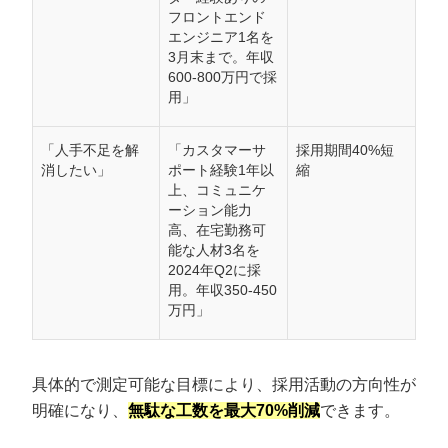
フロントエンド
エンジニア1名を
3月末まで。年収
600-800万円で採
用」
「人手不足を解
「カスタマーサ
採用期間40%短
消したい」
ポート経験1年以
縮
上、コミュニケ
ーション能力
高、在宅勤務可
能な人材3名を
会社概要資料をダウンロー
2024年Q2に採
プロに無料相談をする
ドする
用。年収350-450
万円」
StockSun株式会社
〒160-0023 東京都新宿区西新宿3丁目8番3号 新
都心丸善ビル7階
サイトマップ
プライバシーポリシー
具体的で測定可能な目標により、採用活動の方向性が
明確になり、
無駄な工数を最大70%削減
できます。