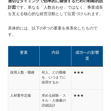
適切なタイミングで効率的に確保するための戦略的設
ステップ1：事業戦略に基づく組織ニーズ分析
計図
です。単なる「人数合わせ」ではなく、事業成長
を支える核心的な経営活動として位置づけられます。
ステップ2：SMART原則に基づく採用目標設定
ステップ3：戦略的採用手法・チャネル選定
具体的には、以下の8つの要素を体系化したもので
ステップ4：採用予算の戦略的配分計画
す。
ステップ5：選考プロセス・評価基準の設計
ステップ6：実行体制・役割分担の明確化
ステップ7：KPI設計・効果測定・継続改善
要素
内容
成功への影響
度
採用計画立案後に実行すべき5つの重要ス
テップ
採用人数・職種
何人、どの職種
★★★
を、いつまでに
ステップ1：実行チームの編成と責任体制の構築
採用するか
ステップ2：採用活動の日次・週次オペレーション管理
ステップ3：リアルタイム効果測定と戦術調整
人材要件定義
求める経験・ス
★★★
キル・人物像の
ステップ4：候補者体験の最適化と関係性構築
詳細設計
ステップ5：採用データの蓄積・分析・ナレッジ化