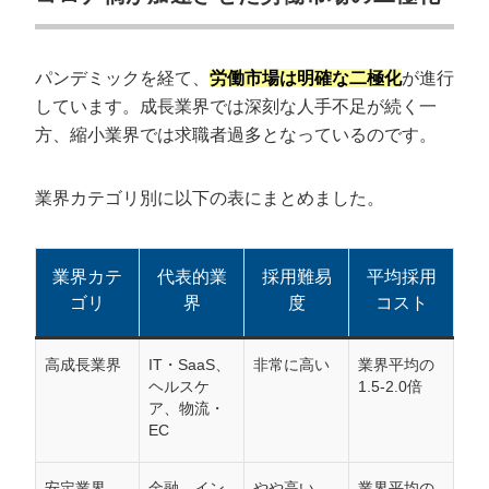
パンデミックを経て、
労働市場は明確な二極化
が進行
しています。成長業界では深刻な人手不足が続く一
方、縮小業界では求職者過多となっているのです。
業界カテゴリ別に以下の表にまとめました。
業界カテ
代表的業
採用難易
平均採用
ゴリ
界
度
コスト
高成長業界
IT・SaaS、
非常に高い
業界平均の
ヘルスケ
1.5-2.0倍
ア、物流・
EC
安定業界
金融、イン
やや高い
業界平均の