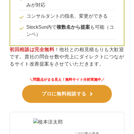
マーケマネージャー
みが対応
カスタマーサクセスマネージャー
コンサルタントの指名、変更ができる
StockSun内で
複数名から提案
も可能（コ
常勤監査役
ンペ）
内部監査室長
初回相談は完全無料
！他社との相見積もりも大歓迎
募集要項一覧
です。貴社の問合せ数や売上にダイレクトにつなが
るサイト改善提案をさせていただきます。
＼問題点がまる見え！無料サイト分析実施中／
プロに無料相談する
この記事の著者