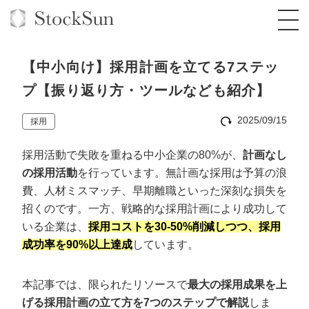
【中小向け】採用計画を立てる7ステッ
プ【振り返り方・ツールなども紹介】
2025/09/15
採用
オーダーメイド支援
採用活動で失敗を重ねる中小企業の80%が、
計画なし
BPO支援
TOP
の採用活動
を行っています。無計画な採用は予算の浪
オリジナルサービス
オンラインサロン
コンサルタント一覧
定額制Webマーケティング代行『マキトルく
費、人材ミスマッチ、早期離職といった深刻な損失を
ん』
招くのです。一方、戦略的な採用計画により成功して
StockSun道場
実績
品質ガイドライン
格安でAI導入支援『あいのりAI』
いる企業は、
採用コストを30-50%削減しつつ、採用
定額制営業代行『カリトルくん』
成功率を90%以上達成
しています。
お役立ち資料
年収エージェント
社内コンペ
拡散付1日密着動画制作『まるごと社長』
道場TOP
定額制採用代行・RPO『トルトルくん』
料金表
クレーム窓口
1本無料で記事を制作『SEOトライアル』
動画編集
本記事では、限られたリソースで
最大の採用成果を上
営業改善特化の動画制作『動画でカリトルく
げる採用計画の立て方を7つのステップで解説
しま