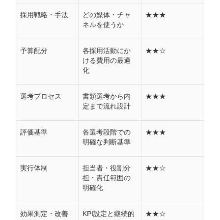
採用戦略・手法
どの媒体・チャ
★★★
優秀な人材を確実に獲得する5つの実践テ
ネルを使うか
クニック
テクニック1：データドリブンな採用基準設計
予算配分
各採用活動にか
★★☆
ける費用の最適
テクニック2：心理学に基づく魅力的な求人広告作成
化
テクニック3：プロアクティブ・リクルーティング戦略
テクニック4：AI・データ分析活用の次世代面接手法
選考プロセス
書類選考から内
★★★
定まで流れ設計
テクニック5：候補者エンゲージメント最適化戦略
評価基準
各選考段階での
★★★
採用目標達成を確実にする5つの成功要因
明確な判断基準
成功要因1：逆算思考による精密な目標設計
成功要因2：マルチチャネル戦略の最適化
実行体制
担当者・役割分
★★☆
担・責任範囲の
成功要因3：候補者体験の戦略的設計
明確化
成功要因4：データドリブンな継続的改善
成功要因5：組織横断的な連携体制構築
効果測定・改善
KPI設定と継続的
★★☆