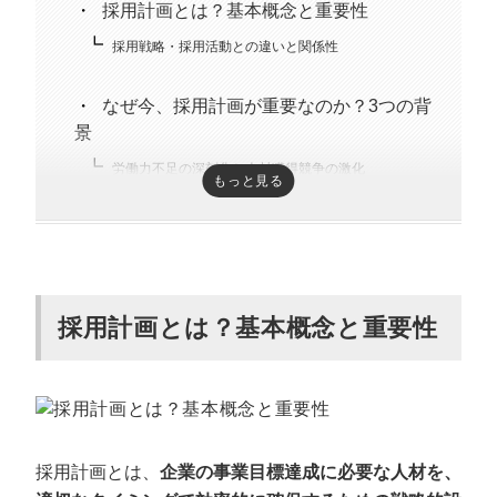
採用計画とは？基本概念と重要性
採用戦略・採用活動との違いと関係性
なぜ今、採用計画が重要なのか？3つの背
景
労働力不足の深刻化と人材獲得競争の激化
もっと見る
デジタル変革による新職種の出現と既存職種の変化
採用コスト上昇と効率化への圧力
現代の採用市場トレンドと求職者の変化
採用計画とは？基本概念と重要性
コロナ禍が加速させた労働市場の二極化
Z世代・ミレニアル世代の価値観変化
採用手法の多様化とマルチチャネル戦略の重要性
ダイバーシティ&インクルージョン（D&I）の必須化
採用計画とは、
企業の事業目標達成に必要な人材を、
採用計画を立てる7つのステップ