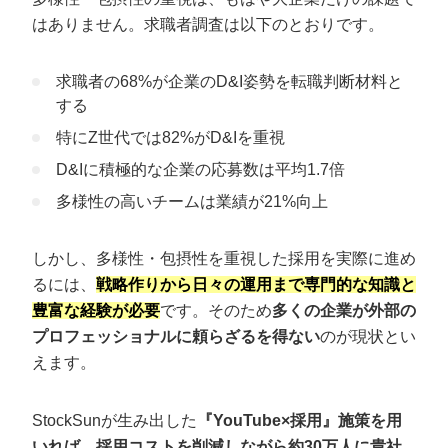
はありません。求職者調査は以下のとおりです。
求職者の68%が企業のD&I姿勢を転職判断材料と
する
特にZ世代では82%がD&Iを重視
D&Iに積極的な企業の応募数は平均1.7倍
多様性の高いチームは業績が21%向上
しかし、多様性・包摂性を重視した採用を実際に進め
るには、
戦略作りから日々の運用まで専門的な知識と
豊富な経験が必要
です。そのため
多くの企業が外部の
プロフェッショナルに頼らざるを得ない
のが現状とい
えます。
StockSunが生み出した
『YouTube×採用』施策を用
いれば、採用コストを削減しながら約30万人に貴社