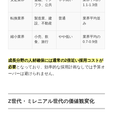
フラ、公共
1.1-1.3倍
転換業界
製造業、建
普通
業界平均並
設、不動産
み
縮小業界
小売、飲
やや低い
業界平均の
食、旅行
0.7-0.9倍
成長分野の人材確保には通常の2倍近い採用コストが
必要
となっており、効率的な採用計画なしでは予算オ
ーバーは避けられません。
Z世代・ミレニアル世代の価値観変化