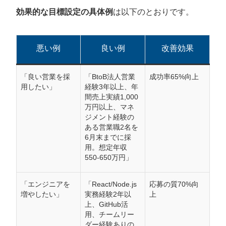
効果的な目標設定の具体例
は以下のとおりです。
悪い例
良い例
改善効果
「良い営業を採
「BtoB法人営業
成功率65%向上
用したい」
経験3年以上、年
間売上実績1,000
万円以上、マネ
ジメント経験の
ある営業職2名を
6月末までに採
用。想定年収
550-650万円」
「エンジニアを
「React/Node.js
応募の質70%向
増やしたい」
実務経験2年以
上
上、GitHub活
用、チームリー
ダー経験ありの