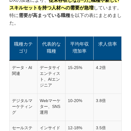
DXの加速により、
従来存在しなかった職種や新しい
スキルセットを持つ人材への需要が急増
しています。
特に
需要が高まっている職種
を以下の表にまとめまし
た。
職種カテ
代表的な
平均年収
求人倍率
ゴリ
職種
増加率
データ・AI
データサイ
15-25%
4.2倍
関連
エンティス
ト、AIエン
ジニア
デジタルマ
Webマーケ
10-20%
3.8倍
ーケティン
ター、SNS
グ
運用
セールステ
インサイド
12-18%
3.5倍