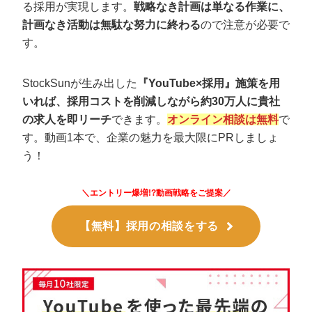
る採用が実現します。
戦略なき計画は単なる作業に、
計画なき活動は無駄な努力に終わる
ので注意が必要で
す。
StockSunが生み出した
『YouTube×採用』施策を用
いれば、採用コストを削減しながら約30万人に貴社
の求人を即リーチ
できます。
オンライン相談は無料
で
す。動画1本で、企業の魅力を最大限にPRしましょ
う！
＼エントリー爆増!?動画戦略をご提案／
【無料】採用の相談をする