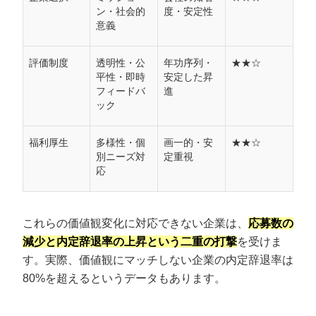
ン・社会的
度・安定性
意義
評価制度
透明性・公
年功序列・
★★☆
平性・即時
安定した昇
フィードバ
進
ック
福利厚生
多様性・個
画一的・安
★★☆
別ニーズ対
定重視
応
これらの価値観変化に対応できない企業は、
応募数の
減少と内定辞退率の上昇という二重の打撃
を受けま
す。実際、価値観にマッチしない企業の内定辞退率は
80%を超えるというデータもあります。