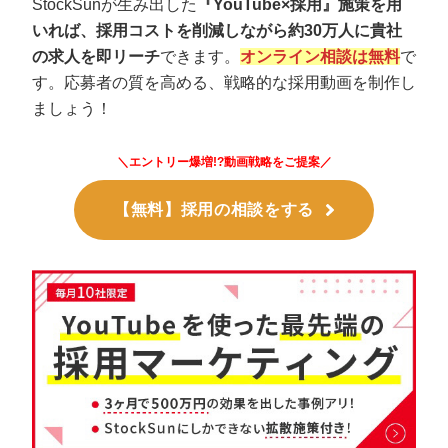
StockSunが生み出した
『YouTube×採用』施策を用
いれば、採用コストを削減しながら約30万人に貴社
の求人を即リーチ
できます。
オンライン相談は無料
で
す。応募者の質を高める、戦略的な採用動画を制作し
ましょう！
＼エントリー爆増!?動画戦略をご提案／
【無料】採用の相談をする