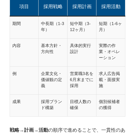
項目
採用戦略
採用計画
採用活動
期間
中長期（1-3
短中期（3-
短期（1-6ヶ
年）
12ヶ月）
月）
内容
基本方針・
具体的実行
実際の作
方向性
設計
業・オペレ
ーション
例
企業文化・
営業職3名を
求人広告掲
価値観の定
6月末までに
載・面接実
義
採用
施
成果
採用ブラン
目標人数の
個別候補者
ド構築
確保
の獲得
戦略→計画→活動
の順序で進めることで、一貫性のあ