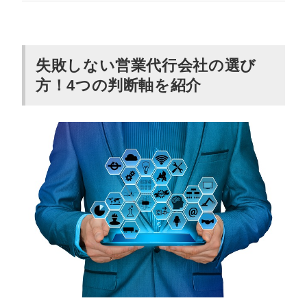
録音データは共有してもらえるか
営業リストの質は会社に合ったものを紹介されるか
成果が出なかったときの対応は明確か
失敗しない営業代行会社の選び
方！4つの判断軸を紹介
営業代行の費用相場と料金体系
固定報酬型の相場
成果報酬型の相場
時間課金型の相場
【30秒で分かる】営業代行会社おすすめ21
社一覧比較表
【総合/定額制】コストを抑えてプロに任せ
たい方向けにおすすめの4社
カリトルくん｜実績豊富な精鋭フリーランスが対応す
る営業支援サービス