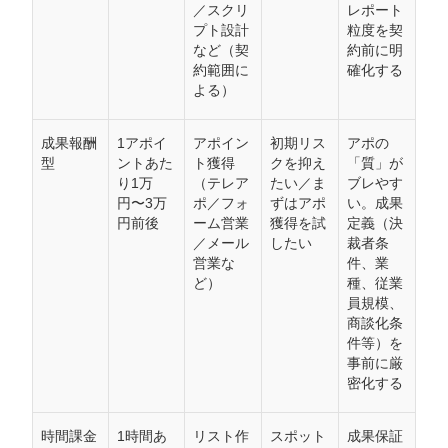
／スクリ
レポート
プト設計
粒度を契
など（契
約前に明
約範囲に
確化する
よる）
成果報酬
1アポイ
アポイン
初期リス
アポの
型
ントあた
ト獲得
クを抑え
「質」が
り1万
（テレア
たい／ま
ブレやす
円〜3万
ポ／フォ
ずはアポ
い。成果
円前後
ーム営業
獲得を試
定義（決
／メール
したい
裁者条
営業な
件、業
ど）
種、従業
員規模、
商談化条
件等）を
事前に厳
密化する
時間課金
1時間あ
リスト作
スポット
成果保証