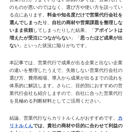
定額制LP制作・改善『最強LP』
エンジニア
ん』
のものが悪いのではなく、選び方や使い方を誤ってい
会社概要・役員紹介
採用YouTubeチャンネル構築『トリトル』
広告運用
る点にあります。
料金や知名度だけで営業代行会社を
定額LINE運用代行『LINEマキトルくん』
選んでしまったり
、
自社の商材や営業課題を整理しな
ミッション・ビジョン・バリュー
YouTubeディレクター
いまま依頼
してしまったりした結果、「
アポイントは
増えたが受注につながらない
」「
思ったほど成果が出
代表メッセージ（岩野圭佑）
ない
」といった状況に陥りがちです。
業務委託
取締役メッセージ（株本祐己）
本記事では、営業代行で成果が出る企業と出ない企業
認定パートナー
の違いを整理したうえで、失敗しない営業代行会社の
選び方、費用相場、導入から成果が出るまでの流れを
動画ディレクター
体系的に解説します。さらに、目的別におすすめの営
業代行会社も紹介しますので、自社に合った営業代行
営業
を見極める判断材料としてご活用ください。
インターン
結論、営業代行ならカリトルくんがおすすめです。
カ
正社員
リトルくん
では、貴社の商材や目的に合わせて利益の