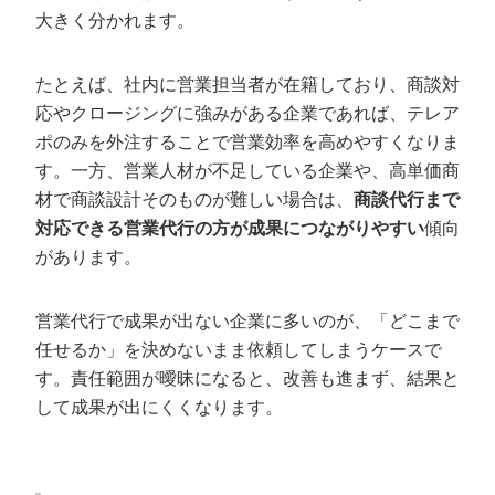
酬型営業代行
大きく分かれます。
株式会社エッグトゥコミュニケーション｜目的に応じ
て選べる複合型営業代行
たとえば、社内に営業担当者が在籍しており、商談対
株式会社タスク｜数件単位から依頼できる柔軟な営業
応やクロージングに強みがある企業であれば、テレア
代行
ポのみを外注することで営業効率を高めやすくなりま
株式会社QuickWork（SalesNow）｜AI営業スタッフで
す。一方、営業人材が不足している企業や、高単価商
新規開拓を自動化
材で商談設計そのものが難しい場合は、
商談代行まで
key SALES｜完全オーダーメイドで営業チームを構築
対応できる営業代行の方が成果につながりやすい
傾向
日本営業代行株式会社｜1日単位から依頼できるスポッ
があります。
ト営業代行
契約から成果が出るまでの流れ
営業代行で成果が出ない企業に多いのが、「どこまで
任せるか」を決めないまま依頼してしまうケースで
STEP1：ヒアリング・戦略設計
す。責任範囲が曖昧になると、改善も進まず、結果と
STEP2：トークスクリプト・リスト作成
して成果が出にくくなります。
STEP3：稼働開始・テストマーケティング
STEP4：本稼働・レポーティング・定例会