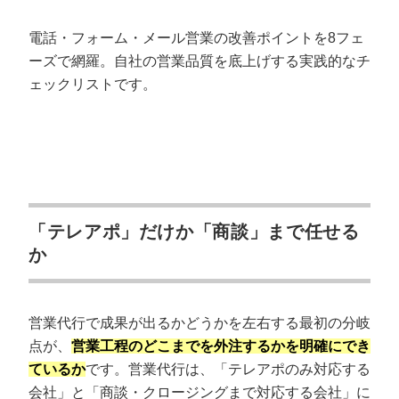
株式会社アイランドブレイン｜電話に限らない多角的
アプローチで商談獲得
電話・フォーム・メール営業の改善ポイントを8フェ
アズ株式会社｜1,800社導入の「アポハンター」
ーズで網羅。自社の営業品質を底上げする実践的なチ
ェックリストです。
【BtoB/IT・無形商材特化】専門的な商材
を売りたい方向けにおすすめの4社
株式会社エグゼクティブ｜無形商材×法人営業に特化し
た戦略部隊
株式会社レイゼクス｜IT・クリエイティブ業界の新規開
拓に強い営業代行
「テレアポ」だけか「商談」まで任せる
合同会社ドリームアップ｜プロのライティングで問い
か
合わせ営業を支援
株式会社セールスジャパン｜ベンチャー・中小企業の
成長を支える営業代行
営業代行で成果が出るかどうかを左右する最初の分岐
【その他】特定の強みを持つ営業代行会社
点が、
営業工程のどこまでを外注するかを明確にでき
6社
ているか
です。営業代行は、「テレアポのみ対応する
会社」と「商談・クロージングまで対応する会社」に
ルーツアルファ株式会社｜BtoB・BtoC両対応の成果報