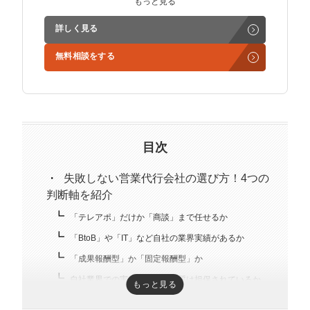
もっと見る
ど営業支援を担当。
詳しく見る
学生時代からに代表岩野の社長秘書として活動。現在は
無料相談をする
3社の事業責任者も務めており、Webマーケティングと
経営の知見もありながら営業代行ができるのが強み。
精鋭された営業フリーランスが30名ほどを牽引。
趣味はキックボクシング。アマチュアの戦績は2戦0勝2
負。
目次
失敗しない営業代行会社の選び方！4つの
判断軸を紹介
「テレアポ」だけか「商談」まで任せるか
「BtoB」や「IT」など自社の業界実績があるか
「成果報酬型」か「固定報酬型」か
自社業界での実績・リストの質は担保されているか
もっと見る
担当者を選べるか