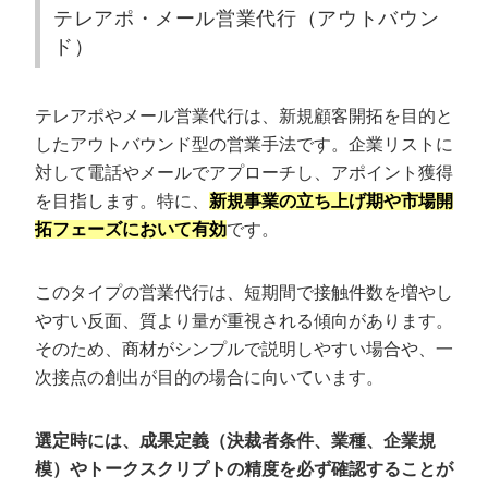
営業代行を利用する3つのメリット
テレアポ・メール営業代行（アウトバウン
ド）
プロの営業人材を即戦力として確保できる
営業にかかるコストを変動費にできる
テレアポやメール営業代行は、新規顧客開拓を目的と
自社ではアプローチできていなかった市場の新規開拓
ができる
したアウトバウンド型の営業手法です。企業リストに
テストマーケティングになる
対して電話やメールでアプローチし、アポイント獲得
を目指します。特に、
新規事業の立ち上げ期や市場開
営業代行を利用する2つのデメリット
拓フェーズにおいて有効
です。
ブラックボックス化しやすい
このタイプの営業代行は、短期間で接触件数を増やし
気付かないうちに炎上するリスクがある
やすい反面、質より量が重視される傾向があります。
そのため、商材がシンプルで説明しやすい場合や、一
カリトルくんの営業代行で成果が出た3つ
の事例
次接点の創出が目的の場合に向いています。
SNSマーケで2,000万円規模の成約を実現した事例
選定時には、成果定義（決裁者条件、業種、企業規
営業代行をカリトルくんに切り替えてすぐ“商談7件・受
注1件”を実現した不動産会社の事例
模）やトークスクリプトの精度を必ず確認することが