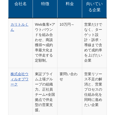
会社名
特徴
料金
向いてい
る企業
カリトルく
Web集客×ア
10万円～
営業だけで
ん
ウトバウン
なく、ター
ドを組み合
ゲット設
わせ、商談
計・訴求・
獲得〜成約
導線まで含
率最大化ま
めて成約率
で伴走する
を上げたい
定額制。
企業
会社概要資料をダウンロー
プロに無料相談をする
ドする
株式会社ウ
東証プライ
要問い合わ
営業リソー
ィルオブワ
ム上場グル
せ
ス不足の解
ーク
ープの組織
消と、営業
StockSun株式会社
〒160-0023 東京都新宿区西新宿3丁目8番3号 新
力。正社員
プロセスの
都心丸善ビル7階
チーム×全国
仕組み化を
サイトマップ
プライバシーポリシー
拠点で伴走
同時に進め
型の営業支
たい企業
援。