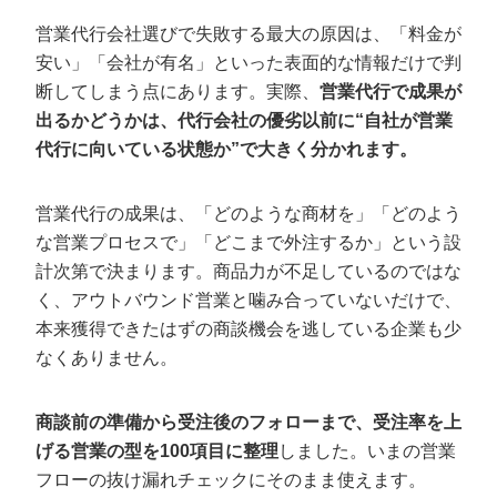
株式会社ウィルオブワーク｜東証プライム上場グルー
営業代行会社選びで失敗する最大の原因は、「料金が
プの圧倒的組織力
安い」「会社が有名」といった表面的な情報だけで判
株式会社セレブリックス｜イベント運営や採用など幅
広い業務も依頼可能
断してしまう点にあります。実際、
営業代行で成果が
株式会社ネオキャリア｜年間1万社支援！全国拠点の圧
出るかどうかは、代行会社の優劣以前に“自社が営業
倒的実績
代行に向いている状態か”で大きく分かれます。
【成果報酬型】リスクを抑えてアポを獲得
営業代行の成果は、「どのような商材を」「どのよう
したい方向けにおすすめの7社
な営業プロセスで」「どこまで外注するか」という設
株式会社ディグロス｜1,000社以上の支援実績でスター
計次第で決まります。商品力が不足しているのではな
トアップから大手まで
く、アウトバウンド営業と噛み合っていないだけで、
株式会社完全成果報酬｜初期費用0円・月額0円でリス
本来獲得できたはずの商談機会を逃している企業も少
クなし
なくありません。
株式会社オルガロ｜一気通貫で営業を300社以上サポー
ト
株式会社リノアーク｜「責任者アポ」限定で商談の質
商談前の準備から受注後のフォローまで、受注率を上
を保証
げる営業の型を100項目に整理
しました。いまの営業
株式会社コミットメント｜1件5,000円〜の格安アポ獲
フローの抜け漏れチェックにそのまま使えます。
得代行