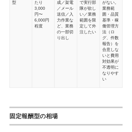
型
たり
成／架電
で実行部
がない。
3,000
／メール
隊が欲し
業務範
円〜
送信／入
い／業務
囲・品質
6,000円
力作業な
範囲を限
基準・稼
程度
ど、業務
定して外
働管理方
の一部切
注したい
法（ロ
り出し
グ、件数
報告）を
合意しな
いと費用
対効果が
不透明に
なりやす
い
固定報酬型の相場