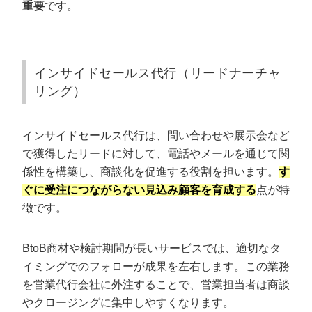
重要
です。
BPOサービスで“問い合わせ5分以内に架電”で売上UPし
た事例
営業代行に関するよくある質問
インサイドセールス代行（リードナーチャ
営業代行が「やめとけ」と言われる理由は？
リング）
営業代行を個人事業主やフリーランスに依頼するメリ
ットは？
営業代行の相場はいくらですか？
インサイドセールス代行は、問い合わせや展示会など
どれくらいの期間で成果が見込める？
で獲得したリードに対して、電話やメールを通じて関
係性を構築し、商談化を促進する役割を担います。
す
営業代行は成果報酬だと何%？
ぐに受注につながらない見込み顧客を育成する
点が特
どれくらいの期間で成果が見込めますか？
徴です。
営業代行の対応エリアは全国ですか？
BtoB商材や検討期間が長いサービスでは、適切なタ
営業代行なら「カリトルくん」にお任せく
イミングでのフォローが成果を左右します。この業務
ださい
を営業代行会社に外注することで、営業担当者は商談
やクロージングに集中しやすくなります。