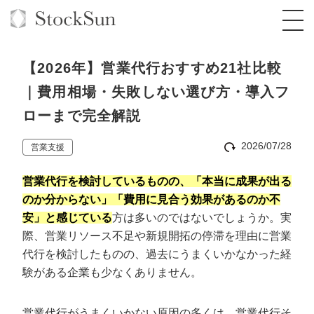
【2026年】営業代行おすすめ21社比較
｜費用相場・失敗しない選び方・導入フ
ローまで完全解説
オーダーメイド支援
2026/07/28
営業支援
BPO支援
TOP
営業代行を検討しているものの、「本当に成果が出る
オリジナルサービス
オンラインサロン
コンサルタント一覧
定額制Webマーケティング代行『マキトルく
のか分からない」「費用に見合う効果があるのか不
ん』
安」と感じている
方は多いのではないでしょうか。実
StockSun道場
実績
品質ガイドライン
格安でAI導入支援『あいのりAI』
際、営業リソース不足や新規開拓の停滞を理由に営業
定額制営業代行『カリトルくん』
お役立ち資料
年収エージェント
代行を検討したものの、過去にうまくいかなかった経
社内コンペ
拡散付1日密着動画制作『まるごと社長』
道場TOP
定額制採用代行・RPO『トルトルくん』
験がある企業も少なくありません。
料金表
クレーム窓口
1本無料で記事を制作『SEOトライアル』
動画編集
営業改善特化の動画制作『動画でカリトルく
営業代行がうまくいかない原因の多くは、営業代行そ