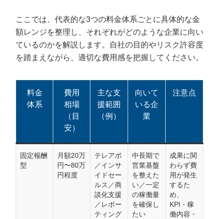
ここでは、代表的な3つの料金体系ごとに具体的な金
額レンジを整理し、それぞれがどのような企業に向い
ているのかを解説します。自社の目的やリスク許容度
を踏まえながら、適切な費用感を把握してください。
料金
費用
主な支
向いて
注意点
体系
相場
援範囲
いる企
（目
（例）
業
安）
固定報酬
月額20万
テレアポ
中長期で
成果に関
型
円〜80万
／インサ
営業基盤
わらず費
円程度
イドセー
を整えた
用が発生
ルス／商
い／一定
するた
談化支援
の稼働量
め、
／レポー
を確保し
KPI・稼
ティング
たい
働内容・