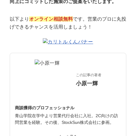
向上にコミットした施策のご提案をいたします。
マーケマネージャー
カスタマーサクセスマネージャー
以下より
オンライン相談無料
です。営業のプロに丸投
げできるチャンスを活用しましょう！
常勤監査役
内部監査室長
募集要項一覧
この記事の著者
小原一輝
商談獲得のプロフェッショナル
青山学院在学中より営業代行会社に入社。2C向けの訪
問営業を経験。その後、StockSun株式会社に参画。
インサイドセールス立ち上げ、テレアポ部隊立ち上げな