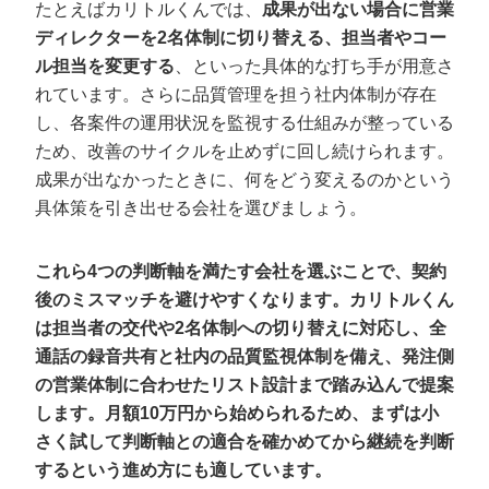
たとえばカリトルくんでは、
成果が出ない場合に営業
ディレクターを2名体制に切り替える、担当者やコー
ル担当を変更する
、といった具体的な打ち手が用意さ
れています。さらに品質管理を担う社内体制が存在
し、各案件の運用状況を監視する仕組みが整っている
ため、改善のサイクルを止めずに回し続けられます。
成果が出なかったときに、何をどう変えるのかという
具体策を引き出せる会社を選びましょう。
これら4つの判断軸を満たす会社を選ぶことで、契約
後のミスマッチを避けやすくなります。カリトルくん
は担当者の交代や2名体制への切り替えに対応し、全
通話の録音共有と社内の品質監視体制を備え、発注側
の営業体制に合わせたリスト設計まで踏み込んで提案
します。月額10万円から始められるため、まずは小
さく試して判断軸との適合を確かめてから継続を判断
するという進め方にも適しています。