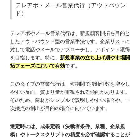
営業代行を利用する3つのメリット
テレアポ・メール営業代行（アウトバウン
ド）
プロの営業人材を即戦力として確保できる
営業にかかるコストを変動費にできる
テレアポやメール営業代行は、新規顧客開拓を目的と
自社ではアプローチできていなかった市場の新規開拓
ができる
したアウトバウンド型の営業手法です。企業リストに
テストマーケティングになる
対して電話やメールでアプローチし、アポイント獲得
を目指します。特に、
新規事業の立ち上げ期や市場開
営業代行を利用する2つのデメリット
拓フェーズにおいて有効
です。
ブラックボックス化しやすい
このタイプの営業代行は、短期間で接触件数を増やし
気付かないうちに炎上するリスクがある
やすい反面、質より量が重視される傾向があります。
そのため、商材がシンプルで説明しやすい場合や、一
カリトルくんの営業代行で成果が出た3つ
の事例
次接点の創出が目的の場合に向いています。
SNSマーケで2,000万円規模の成約を実現した事例
選定時には、成果定義（決裁者条件、業種、企業規
営業代行をカリトルくんに切り替えてすぐ“商談7件・受
注1件”を実現した不動産会社の事例
模）やトークスクリプトの精度を必ず確認することが