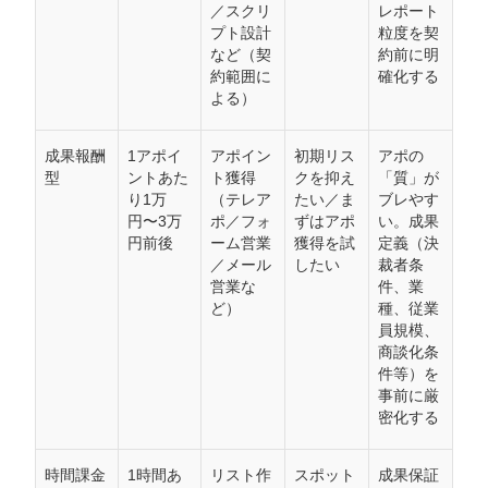
／スクリ
レポート
プト設計
粒度を契
など（契
約前に明
約範囲に
確化する
よる）
成果報酬
1アポイ
アポイン
初期リス
アポの
型
ントあた
ト獲得
クを抑え
「質」が
り1万
（テレア
たい／ま
ブレやす
円〜3万
ポ／フォ
ずはアポ
い。成果
円前後
ーム営業
獲得を試
定義（決
／メール
したい
裁者条
営業な
件、業
ど）
種、従業
員規模、
商談化条
件等）を
事前に厳
密化する
時間課金
1時間あ
リスト作
スポット
成果保証