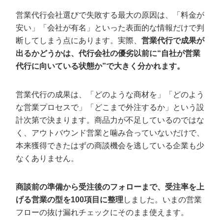
株式会社ウィルオブワーク｜東証プライム上場グルー
営業代行会社選びで失敗する最大の原因は、「料金が
プの圧倒的組織力
安い」「会社が有名」といった表面的な情報だけで判
株式会社セレブリックス｜イベント運営や採用など幅
広い業務も依頼可能
断してしまう点にあります。実際、
営業代行で成果が
株式会社ネオキャリア｜年間1万社支援！全国拠点の圧
出るかどうかは、代行会社の優劣以前に“自社が営業
倒的実績
代行に向いている状態か”で大きく分かれます。
【成果報酬型】リスクを抑えてアポを獲得
営業代行の成果は、「どのような商材を」「どのよう
したい方向けにおすすめの7社
な営業プロセスで」「どこまで外注するか」という設
株式会社ディグロス｜1,000社以上の支援実績でスター
計次第で決まります。商品力が不足しているのではな
トアップから大手まで
く、アウトバウンド営業と噛み合っていないだけで、
株式会社完全成果報酬｜初期費用0円・月額0円でリス
本来獲得できたはずの商談機会を逃している企業も少
クなし
なくありません。
株式会社オルガロ｜一気通貫で営業を300社以上サポー
ト
株式会社リノアーク｜「責任者アポ」限定で商談の質
商談前の準備から受注後のフォローまで、受注率を上
を保証
げる営業の型を100項目に整理
しました。いまの営業
株式会社コミットメント｜1件5,000円〜の格安アポ獲
フローの抜け漏れチェックにそのまま使えます。
得代行