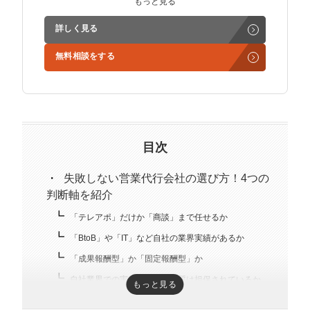
もっと見る
ど営業支援を担当。
詳しく見る
学生時代からに代表岩野の社長秘書として活動。現在は
無料相談をする
3社の事業責任者も務めており、Webマーケティングと
経営の知見もありながら営業代行ができるのが強み。
精鋭された営業フリーランスが30名ほどを牽引。
趣味はキックボクシング。アマチュアの戦績は2戦0勝2
負。
目次
失敗しない営業代行会社の選び方！4つの
判断軸を紹介
「テレアポ」だけか「商談」まで任せるか
「BtoB」や「IT」など自社の業界実績があるか
「成果報酬型」か「固定報酬型」か
自社業界での実績・リストの質は担保されているか
もっと見る
担当者を選べるか