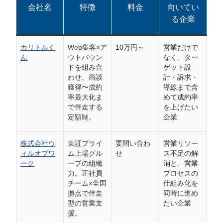
会社名
特徴
料金
向いてい
る企業
カリトルく
Web集客×ア
10万円～
営業だけで
ん
ウトバウン
なく、ター
ドを組み合
ゲット設
わせ、商談
計・訴求・
獲得〜成約
導線まで含
率最大化ま
めて成約率
で伴走する
を上げたい
定額制。
企業
会社概要資料をダウンロー
プロに無料相談をする
ドする
株式会社ウ
東証プライ
要問い合わ
営業リソー
ィルオブワ
ム上場グル
せ
ス不足の解
ーク
ープの組織
消と、営業
StockSun株式会社
〒160-0023 東京都新宿区西新宿3丁目8番3号 新
力。正社員
プロセスの
都心丸善ビル7階
チーム×全国
仕組み化を
サイトマップ
プライバシーポリシー
拠点で伴走
同時に進め
型の営業支
たい企業
援。