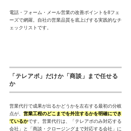
株式会社アイランドブレイン｜電話に限らない多角的
アプローチで商談獲得
電話・フォーム・メール営業の改善ポイントを8フェ
アズ株式会社｜1,800社導入の「アポハンター」
ーズで網羅。自社の営業品質を底上げする実践的なチ
ェックリストです。
【BtoB/IT・無形商材特化】専門的な商材
を売りたい方向けにおすすめの4社
株式会社エグゼクティブ｜無形商材×法人営業に特化し
た戦略部隊
株式会社レイゼクス｜IT・クリエイティブ業界の新規開
拓に強い営業代行
「テレアポ」だけか「商談」まで任せる
合同会社ドリームアップ｜プロのライティングで問い
か
合わせ営業を支援
株式会社セールスジャパン｜ベンチャー・中小企業の
成長を支える営業代行
営業代行で成果が出るかどうかを左右する最初の分岐
【その他】特定の強みを持つ営業代行会社
点が、
営業工程のどこまでを外注するかを明確にでき
6社
ているか
です。営業代行は、「テレアポのみ対応する
会社」と「商談・クロージングまで対応する会社」に
ルーツアルファ株式会社｜BtoB・BtoC両対応の成果報