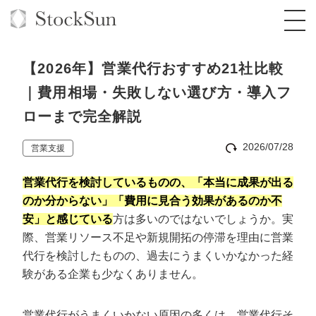
【2026年】営業代行おすすめ21社比較
｜費用相場・失敗しない選び方・導入フ
ローまで完全解説
オーダーメイド支援
2026/07/28
営業支援
BPO支援
TOP
営業代行を検討しているものの、「本当に成果が出る
オリジナルサービス
オンラインサロン
コンサルタント一覧
定額制Webマーケティング代行『マキトルく
のか分からない」「費用に見合う効果があるのか不
ん』
安」と感じている
方は多いのではないでしょうか。実
StockSun道場
実績
品質ガイドライン
格安でAI導入支援『あいのりAI』
際、営業リソース不足や新規開拓の停滞を理由に営業
定額制営業代行『カリトルくん』
お役立ち資料
年収エージェント
代行を検討したものの、過去にうまくいかなかった経
社内コンペ
拡散付1日密着動画制作『まるごと社長』
道場TOP
定額制採用代行・RPO『トルトルくん』
験がある企業も少なくありません。
料金表
クレーム窓口
1本無料で記事を制作『SEOトライアル』
動画編集
営業改善特化の動画制作『動画でカリトルく
営業代行がうまくいかない原因の多くは、営業代行そ