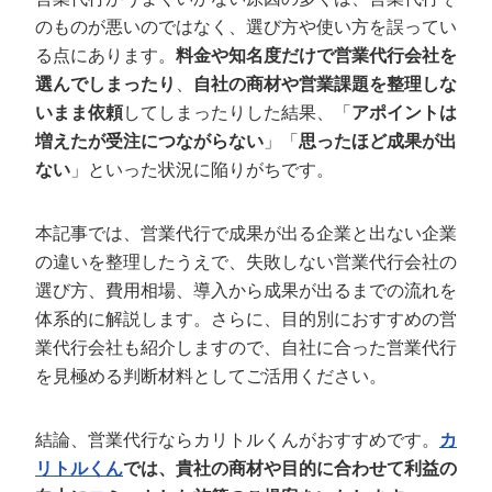
定額制LP制作・改善『最強LP』
エンジニア
ん』
のものが悪いのではなく、選び方や使い方を誤ってい
会社概要・役員紹介
採用YouTubeチャンネル構築『トリトル』
広告運用
る点にあります。
料金や知名度だけで営業代行会社を
定額LINE運用代行『LINEマキトルくん』
選んでしまったり
、
自社の商材や営業課題を整理しな
ミッション・ビジョン・バリュー
YouTubeディレクター
いまま依頼
してしまったりした結果、「
アポイントは
増えたが受注につながらない
」「
思ったほど成果が出
代表メッセージ（岩野圭佑）
ない
」といった状況に陥りがちです。
業務委託
取締役メッセージ（株本祐己）
本記事では、営業代行で成果が出る企業と出ない企業
認定パートナー
の違いを整理したうえで、失敗しない営業代行会社の
選び方、費用相場、導入から成果が出るまでの流れを
動画ディレクター
体系的に解説します。さらに、目的別におすすめの営
業代行会社も紹介しますので、自社に合った営業代行
営業
を見極める判断材料としてご活用ください。
インターン
結論、営業代行ならカリトルくんがおすすめです。
カ
正社員
リトルくん
では、貴社の商材や目的に合わせて利益の