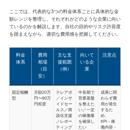
ここでは、代表的な3つの料金体系ごとに具体的な金
額レンジを整理し、それぞれがどのような企業に向い
ているのかを解説します。自社の目的やリスク許容度
を踏まえながら、適切な費用感を把握してください。
料金
費用
主な支
向いて
注意点
体系
相場
援範囲
いる企
（目
（例）
業
安）
固定報酬
月額20万
テレアポ
中長期で
成果に関
型
円〜80万
／インサ
営業基盤
わらず費
円程度
イドセー
を整えた
用が発生
ルス／商
い／一定
するた
談化支援
の稼働量
め、
／レポー
を確保し
KPI・稼
ティング
たい
働内容・