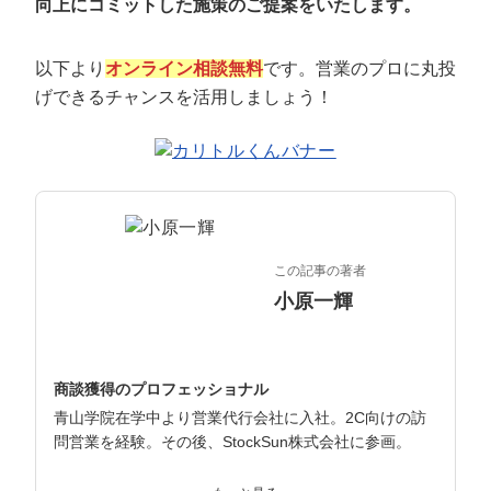
向上にコミットした施策のご提案をいたします。
マーケマネージャー
カスタマーサクセスマネージャー
以下より
オンライン相談無料
です。営業のプロに丸投
げできるチャンスを活用しましょう！
常勤監査役
内部監査室長
募集要項一覧
この記事の著者
小原一輝
商談獲得のプロフェッショナル
青山学院在学中より営業代行会社に入社。2C向けの訪
問営業を経験。その後、StockSun株式会社に参画。
インサイドセールス立ち上げ、テレアポ部隊立ち上げな