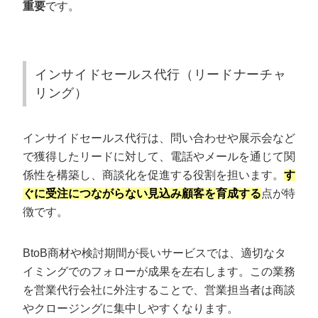
重要
です。
BPOサービスで“問い合わせ5分以内に架電”で売上UPし
た事例
営業代行に関するよくある質問
インサイドセールス代行（リードナーチャ
営業代行が「やめとけ」と言われる理由は？
リング）
営業代行を個人事業主やフリーランスに依頼するメリ
ットは？
営業代行の相場はいくらですか？
インサイドセールス代行は、問い合わせや展示会など
どれくらいの期間で成果が見込める？
で獲得したリードに対して、電話やメールを通じて関
係性を構築し、商談化を促進する役割を担います。
す
営業代行は成果報酬だと何%？
ぐに受注につながらない見込み顧客を育成する
点が特
どれくらいの期間で成果が見込めますか？
徴です。
営業代行の対応エリアは全国ですか？
BtoB商材や検討期間が長いサービスでは、適切なタ
営業代行なら「カリトルくん」にお任せく
イミングでのフォローが成果を左右します。この業務
ださい
を営業代行会社に外注することで、営業担当者は商談
やクロージングに集中しやすくなります。