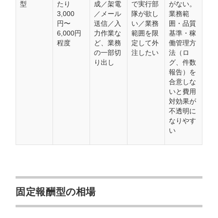
型
たり
成／架電
で実行部
がない。
3,000
／メール
隊が欲し
業務範
円〜
送信／入
い／業務
囲・品質
6,000円
力作業な
範囲を限
基準・稼
程度
ど、業務
定して外
働管理方
の一部切
注したい
法（ロ
り出し
グ、件数
報告）を
合意しな
いと費用
対効果が
不透明に
なりやす
い
固定報酬型の相場