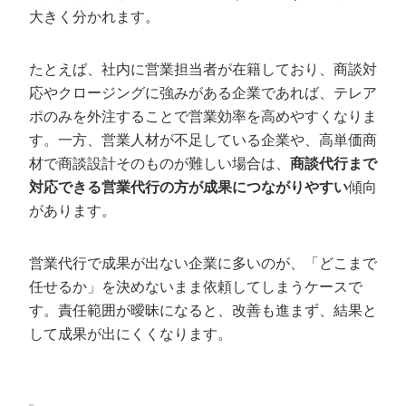
酬型営業代行
大きく分かれます。
株式会社エッグトゥコミュニケーション｜目的に応じ
て選べる複合型営業代行
たとえば、社内に営業担当者が在籍しており、商談対
株式会社タスク｜数件単位から依頼できる柔軟な営業
応やクロージングに強みがある企業であれば、テレア
代行
ポのみを外注することで営業効率を高めやすくなりま
株式会社QuickWork（SalesNow）｜AI営業スタッフで
す。一方、営業人材が不足している企業や、高単価商
新規開拓を自動化
材で商談設計そのものが難しい場合は、
商談代行まで
key SALES｜完全オーダーメイドで営業チームを構築
対応できる営業代行の方が成果につながりやすい
傾向
日本営業代行株式会社｜1日単位から依頼できるスポッ
があります。
ト営業代行
契約から成果が出るまでの流れ
営業代行で成果が出ない企業に多いのが、「どこまで
任せるか」を決めないまま依頼してしまうケースで
STEP1：ヒアリング・戦略設計
す。責任範囲が曖昧になると、改善も進まず、結果と
STEP2：トークスクリプト・リスト作成
して成果が出にくくなります。
STEP3：稼働開始・テストマーケティング
STEP4：本稼働・レポーティング・定例会