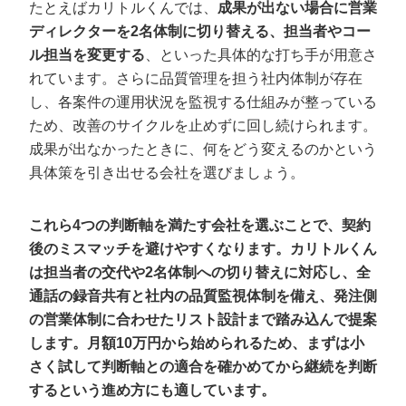
たとえばカリトルくんでは、
成果が出ない場合に営業
ディレクターを2名体制に切り替える、担当者やコー
ル担当を変更する
、といった具体的な打ち手が用意さ
れています。さらに品質管理を担う社内体制が存在
し、各案件の運用状況を監視する仕組みが整っている
ため、改善のサイクルを止めずに回し続けられます。
成果が出なかったときに、何をどう変えるのかという
具体策を引き出せる会社を選びましょう。
これら4つの判断軸を満たす会社を選ぶことで、契約
後のミスマッチを避けやすくなります。カリトルくん
は担当者の交代や2名体制への切り替えに対応し、全
通話の録音共有と社内の品質監視体制を備え、発注側
の営業体制に合わせたリスト設計まで踏み込んで提案
します。月額10万円から始められるため、まずは小
さく試して判断軸との適合を確かめてから継続を判断
するという進め方にも適しています。