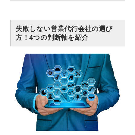
録音データは共有してもらえるか
営業リストの質は会社に合ったものを紹介されるか
成果が出なかったときの対応は明確か
失敗しない営業代行会社の選び
方！4つの判断軸を紹介
営業代行の費用相場と料金体系
固定報酬型の相場
成果報酬型の相場
時間課金型の相場
【30秒で分かる】営業代行会社おすすめ21
社一覧比較表
【総合/定額制】コストを抑えてプロに任せ
たい方向けにおすすめの4社
カリトルくん｜実績豊富な精鋭フリーランスが対応す
る営業支援サービス