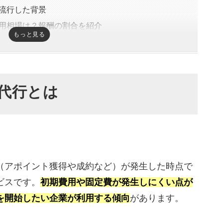
流行した背景
用相場は？報酬の割合を紹介
もっと見る
業代行会社の選び方
見込めるか
代行とは
解しているか
か
型の営業代行おすすめ比較一覧表
（アポイント獲得や成約など）が発生した時点で
すめ18選
ビスです。
初期費用や固定費が発生しにくい点が
営業代行を精鋭フリーランスが対応する営業支援サ
を開始したい企業が利用する傾向
があります。