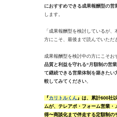
におすすめできる成果報酬型の営
します。
「成果報酬型を検討しているが、
方にこそ、最後まで読んでいただ
成果報酬型を検討中の方にこそお
品質と利益を守れる“月額制の営業
て継続できる営業体制を築きたい
較してみてください
。
『
カリトルくん
』は、累計600
ムが、テレアポ・フォーム営業・
得〜商談化まで伴走する定額制の