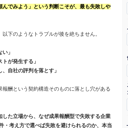
頼んでみよう」という判断こそが、最も失敗しや
Yo
会社概要・役員紹介
ミッション・ビジョン・バリュー
、以下のようなトラブルが後を絶ちません。
代表メッセージ（岩野圭佑）
ない」
業務委託
取締役メッセージ（株本祐己）
ストが発生する」
し、自社の評判を落とす」
認定パートナー
動画ディレクター
果報酬という契約構造そのものに落とし穴がある
営業
インターン
知した立場から、なぜ成果報酬型で失敗する企業
正社員
条件・考え方で選べば失敗を避けられるのか、本当