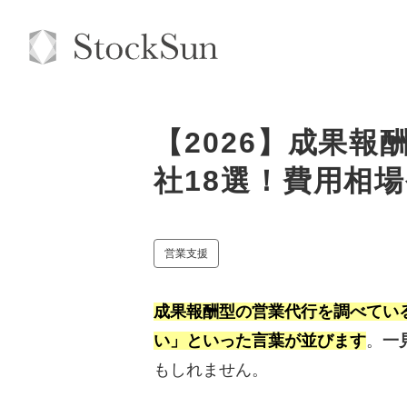
【2026】成果
社18選！費用相
営業支援
成果報酬型の営業代行を調べてい
い」といった言葉が並びます
。
一
もしれません。