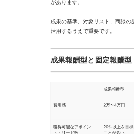
があります。
株式会社セレブリックス｜
株式会社Grand Cent
成果の基準、対象リスト、商談の
株式会社ネオキャリア｜
活用するうえで重要です。
株式会社営業ハック｜人
成果報酬の”リスク”につい
成果報酬型と固定報酬型
受託者の「安くやります
成果報酬は商談数を増や
商品力が高く予算が潤沢
成果報酬型
成果報酬で売上を伸ばす方
費用感
2万〜4万円
アポの定義を明確にする
商品力を磨く
獲得可能なアポイン
20件以上を目
ト・リード数
ことが多い