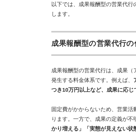
合同会社ドリームアップ
以下では、成果報酬型の営業代行
の高いアポイントを獲得
します。
株式会社ディグロス｜1,
で
株式会社オルガロ｜一気
成果報酬型の営業代行の
株式会社完全成果報酬｜B
株式会社リノアーク｜責
株式会社アイランドブレ
成果報酬型の営業代行は、成果（
株式会社セールスジャパ
発生する料金体系です。例えば、
株式会社コミットメント
つき10万円以上など、成果に応じ
ルーツアルファ株式会社｜
アズ株式会社｜大企業の実
固定費がかからないため、営業活
株式会社エッグトゥコミ
ります。一方で、成果の定義が不
株式会社エグゼクティブ｜
かり増える」「実態が見えない状
株式会社アソウ・ヒュー