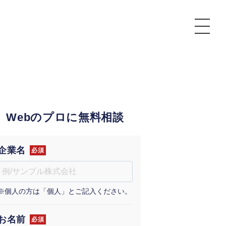
P
額制Webマーケティング代行『マキトルくん』
安でAI導入支援『あいのりAI』
Webのプロに無料相談
ンサルタント一覧
額制営業代行『カリトルくん』
散付1日密着動画制作『まるごと社長』
質ガイドライン
額制採用代行・RPO『トルトルくん』
本無料で記事を制作『SEOトライアル』
場TOP
企業名
必須
内コンペ
業改善特化の動画制作『動画でカリトルくん』
額制LP制作・改善『最強LP』
画編集
※個人の方は「個人」とご記入ください。
レーム窓口
額LINE運用代行『LINEマキトルくん』
用YouTubeチャンネル構築『トリトル』
ンジニア
告運用
お名前
必須