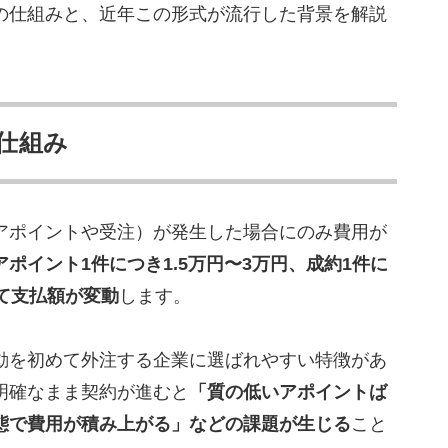
｜精密なターゲット分析からフォーム営業で温度感
の仕組みと、近年この形式が流行した背景を解説
000社以上の支援実績でスタートアップから大手ま
通貫で営業を300社以上のサポート実績
仕組み
toC向け営業の訪問営業もサポート可能
任者クラスへのアポイント獲得実績
イン｜フォーム営業に強い営業代行
アポイントや受注）が発生した場合にのみ費用が
ン｜ベンチャーや中小企業の実績が豊富
アポイント1件につき1.5万円〜3万円、成約1件に
｜低価格で高品質も確保
て支払額が変動
します。
BtoBとBtoCの両方に対応した営業代行
績も含めた1,800社以上の支援
動を初めて外注する企業に選ばれやすい特徴があ
ュニケーション｜お試しプランで初めてでも安心
明確なまま契約が進むと
「質の低いアポイントば
BtoBの無形商材に特化
態で費用が積み上がる」などの課題が生じる
こと
マニーセンター｜格安プランが魅力な営業代行会社