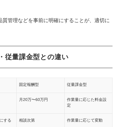
1,000社以上の支援実績あり
ral｜商材ごとに最適なターゲットを選定
品質管理などを事前に明確にすることが、適切に
テレアポからクロージングまで一括で対応可能
材業界に強みを持つ
て業者目線で解説
・従量課金型との違い
」に注意
せても売上は増えにくい構造
なら成果報酬型も有効
固定報酬型
従量課金型
法
月20万〜60万円
作業量に応じた料金設
定
標にする
相談次第
作業量に応じて変動