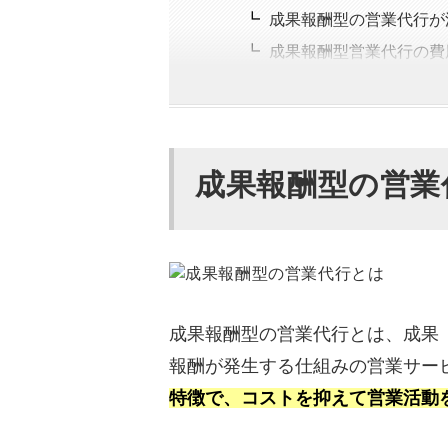
成果報酬型の営業代行が
成果報酬型営業代行の費
失敗しない！成果報酬型営
報酬を支払っても利益が
成果報酬型の営業
同じ業界で実績があるか
最新の営業ノウハウを理
セキュリティ対策が万全
【一目でわかる】成果報酬
成果報酬型の営業代行とは、成果
成果報酬の営業代行会社おす
報酬が発生する仕組みの営業サー
【PR】カリトルくん｜
特徴で、コストを抑えて営業活動
ービス