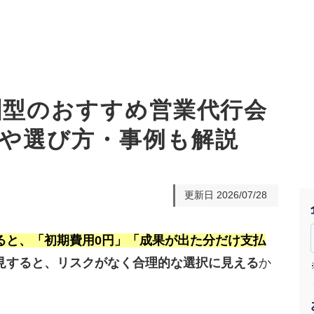
報酬型のおすすめ営業代行会
場や選び方・事例も解説
オーダーメイド支援
TO
定
格
BPO支援
コ
定
拡
更新日
2026/07/28
オリジナルサービス
オンラインサロン
品
定
1
道
StockSun道場
実績
社
営
定
動
ると、「初期費用0円」「成果が出た分だけ支払
見すると、リスクがなく合理的な選択に見える
か
お役立ち資料
年収エージェント
ク
定
採
エ
料金表
広