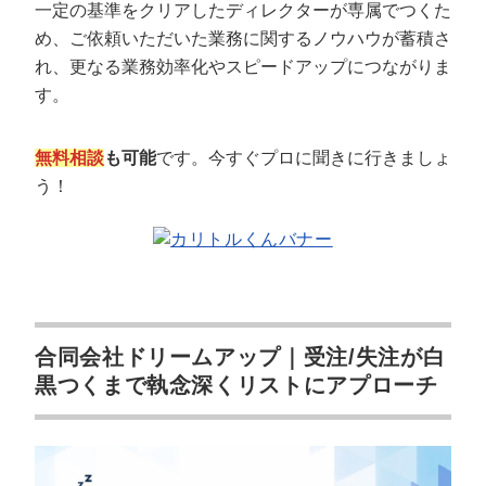
一定の基準をクリアしたディレクターが専属でつくた
テレアポ代行は個人事業主にもおすすめですか？
め、ご依頼いただいた業務に関するノウハウが蓄積さ
テレアポ代行の成果報酬の相場は？何%？
れ、更なる業務効率化やスピードアップにつながりま
営業代行フリーランスの成果報酬はいくらですか？
す。
まとめ
無料相談
も可能
です。今すぐプロに聞きに行きましょ
う！
合同会社ドリームアップ｜受注/失注が白
黒つくまで執念深くリストにアプローチ