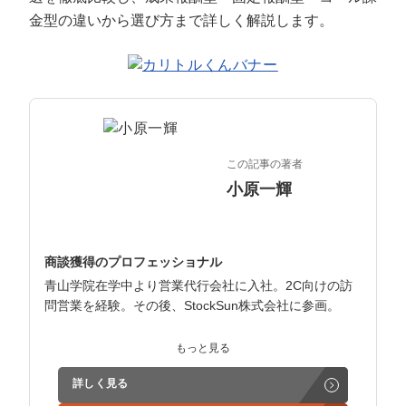
定額制LP制作・改善『最強LP』
エンジニア
ん』
金型の違いから選び方まで詳しく解説します。
会社概要・役員紹介
採用YouTubeチャンネル構築『トリトル』
広告運用
定額LINE運用代行『LINEマキトルくん』
ミッション・ビジョン・バリュー
YouTubeディレクター
代表メッセージ（岩野圭佑）
この記事の著者
業務委託
取締役メッセージ（株本祐己）
小原一輝
認定パートナー
動画ディレクター
商談獲得のプロフェッショナル
青山学院在学中より営業代行会社に入社。2C向けの訪
営業
問営業を経験。その後、StockSun株式会社に参画。
インターン
インサイドセールス立ち上げ、テレアポ部隊立ち上げな
もっと見る
ど営業支援を担当。
正社員
詳しく見る
学生時代からに代表岩野の社長秘書として活動。現在は