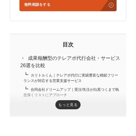
マーケマネージャー
無料相談をする
3社の事業責任者も務めており、Webマーケティングと
経営の知見もありながら営業代行ができるのが強み。
カスタマーサクセスマネージャー
精鋭された営業フリーランスが30名ほどを牽引。
常勤監査役
趣味はキックボクシング。アマチュアの戦績は2戦0勝2
負。
内部監査室長
目次
募集要項一覧
成果報酬型のテレアポ代行会社・サービス
26選を比較
カリトルくん｜テレアポ代行に実績豊富な精鋭フリー
ランスが対応する営業支援サービス
合同会社ドリームアップ｜受注/失注が白黒つくまで執
念深くリストにアプローチ
株式会社ディグロス｜年間4,200件以上のプロジェクト
もっと見る
を抱える大手企業
株式会社エッグトゥコミュニケーション｜テレアポか
らクロージングまで一括で代行
株式会社コミットメントホールディングス｜毎月5社限