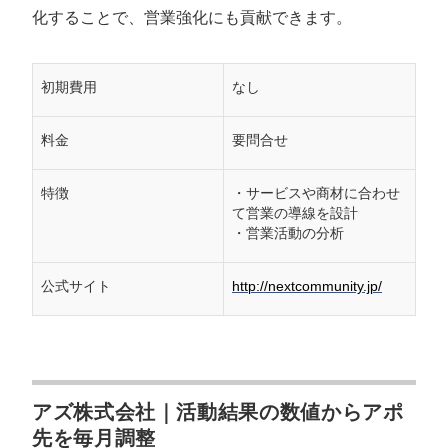
化することで、営業強化にも貢献できます。
初期費用
なし
料金
要問合せ
特徴
・サービスや商材に合わせ
て営業の導線を設計
・営業活動の分析
会社概要資料をダウンロー
プロに無料相談をする
ドする
公式サイト
http://nextcommunity.jp/
StockSun株式会社
〒160-0023 東京都新宿区西新宿3丁目8番3号 新
都心丸善ビル7階
サイトマップ
プライバシーポリシー
アズ株式会社｜活動結果の数値からアポ
先を毎月調整