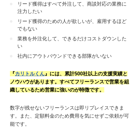
リード獲得はすべて外注して、商談対応の業務に
自社専属の担当者がついてくれるか
注力したい
トークスクリプトの質は高くPDCAを回してくれるか
リード獲得のための人が欲しいが、雇用するほど
発注側に高額な報酬を支払う覚悟があるか
でもない
業務を外注化して、できるだけコストダウンした
成果報酬のテレアポ代行を最大限活用する
い
ためのポイント
社内にアウトバウンドできる部隊がいない
ターゲットの絞り込みとリストの質を高める
自社で成果が出た営業手法を共有する
『
カリトルくん
』には、累計500社以上の支援実績と
アポの受け渡し条件をしっかり定義する
ノウハウがあります。すべてフリーランスで営業を組
定例MTGやレポートで進捗管理や改善をしてもらう
織しているため営業に強いのが特徴です。
成果報酬型のテレアポ代行会社に関するよ
数字が残せないフリーランスは即リプレイスできま
くある質問
す。また、定額料金のため費用を気にせずご依頼が可
テレアポ代行で格安の会社はどこですか？
能です。
テレアポ代行が顧客に迷惑をかけるリスクはあります
か？