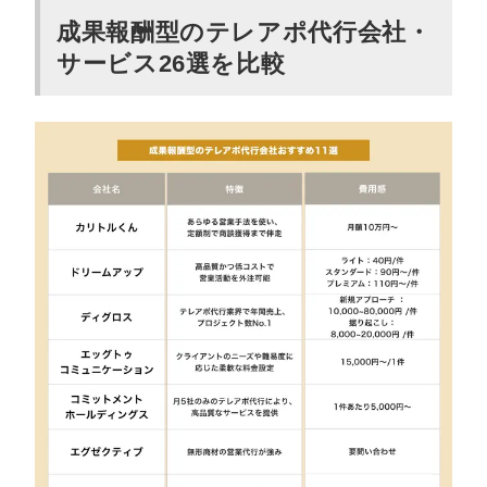
定で品質を担保
成果報酬型のテレアポ代行会社・
株式会社エグゼクティブ｜テレアポ営業から広告運用
サービス26選を比較
まで幅広いサービス範囲
株式会社アイランド・ブレイン｜1件16,500円で完全固
定の成果報酬型
株式会社リノアーク｜温度感の低い商談は返金保証付
きで安心
株式会社営業ハック｜営業の内製化まで支援可能
株式会社ネクストコミュニティ｜toCのテレアポ営業に
も対応可能
アズ株式会社｜活動結果の数値からアポ先を毎月調整
株式会社リベラルハーツ｜​営業領域のすべての業務を
支援可能
株式会社プロセルトラクション｜先端テクノロジーを
活用した営業生産性の改善が得意
株式会社 アソウ・ヒューマニーセンター｜5%近いアポ
率を誇る体制を実現
株式会社KMG｜クライアントファーストの営業を軸に
サポート