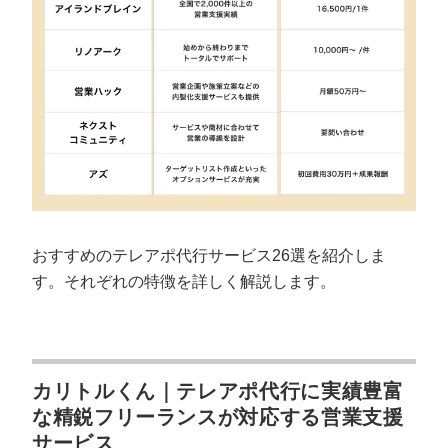
スマートキャンプ株式会社｜課題に応じた営業支援サ
ービスを提供
株式会社フェローズ｜現場の声を分析して課題に沿っ
た営業支援サービスを提供
株式会社コンフィデンス｜累計1,000社以上で導入され
た実績を保有
株式会社キャスター｜営業の研修体制が充実
株式会社セレブリックス｜「買わない理由を無くす」
をテーマにBtoBの営業支援を展開
DORIRU株式会社｜BtoBかつSaaS系の企業に特化した
おすすめのテレアポ代行サービス26選を紹介しま
営業支援サービスを提供
す。それぞれの特徴を詳しく解説します。
株式会社ウィルオブ・ワーク｜課題に合わせて専門チ
ームを構築可能
株式会社セールスクルー｜初期費用や月額料金が完全
無料
株式会社ネオキャリア｜アウトバウンド・インバウン
カリトルくん｜テレアポ代行に実績豊富
ド両方に対応
な精鋭フリーランスが対応する営業支援
株式会社soraプロジェクト｜最短3日で開始できるテレ
サービス
アポ代行