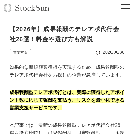
【2026年】成果報酬のテレアポ代行会
社26選！料金や選び方も解説
2026/06/30
営業支援
オーダーメイド支援
効果的な新規顧客獲得を実現するため、成果報酬型の
BPO支援
TOP
テレアポ代行会社をお探しの企業が急増しています。
オリジナルサービス
オンラインサロン
コンサルタント一覧
定額制Webマーケティング代行『マキトルく
ん』
成果報酬型テレアポ代行とは、実際に獲得したアポイ
StockSun道場
実績
品質ガイドライン
格安でAI導入支援『あいのりAI』
ント数に応じて報酬を支払う、リスクを最小化できる
定額制営業代行『カリトルくん』
営業支援サービスです。
お役立ち資料
年収エージェント
社内コンペ
拡散付1日密着動画制作『まるごと社長』
道場TOP
定額制採用代行・RPO『トルトルくん』
料金表
クレーム窓口
1本無料で記事を制作『SEOトライアル』
動画編集
本記事では、最新の成果報酬型テレアポ代行会社26
営業改善特化の動画制作『動画でカリトルく
選を徹底比較し、成果報酬型・固定報酬型・コール課