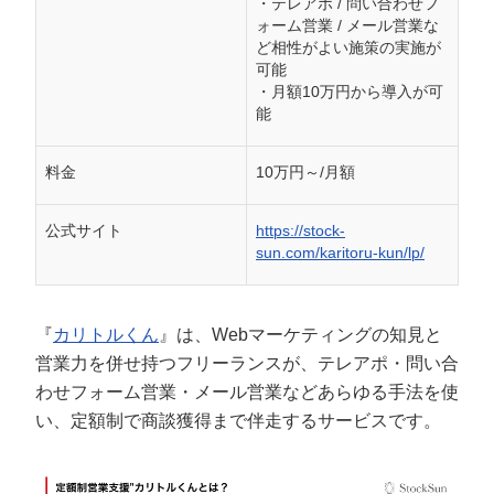
・テレアポ / 問い合わせフ
ォーム営業 / メール営業な
商談に専念できる
ど相性がよい施策の実施が
固定費が安くなる
可能
・月額10万円から導入が可
プロのスキルやノウハウを活用できる
能
成果報酬のテレアポ代行を依頼する2つの
料金
10万円～/月額
デメリット
代行会社によって成果が変わる
公式サイト
https://stock-
社内にノウハウが蓄積されない
sun.com/karitoru-kun/lp/
業者と自社の目線が合わない
『
カリトルくん
』は、Webマーケティングの知見と
テレアポ代行サービスの料金の違い
営業力を併せ持つフリーランスが、テレアポ・問い合
成果報酬型
わせフォーム営業・メール営業などあらゆる手法を使
固定報酬型
い、定額制で商談獲得まで伴走するサービスです。
コール課金型