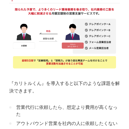
成果報酬型のテレアポ代行会社を選ぶ際に
確認するべき4つのポイント
代行の内容
実績の豊富さ
料金体系のわかりやすさ
商材がテレアポにマッチしているか
成果報酬型テレアポ代行の費用シミュレー
ション
自社営業チームと成果報酬型代行の費用比較
『カリトルくん』を導入すると以下のような課題を解
ROI（投資収益率）の観点からの分析
決できます。
成果報酬型のテレアポ代行で失敗を避ける
ために知っておくべき重要なポイント
営業代行に依頼したら、想定より費用が高くなっ
た
コール内容のデータが提出されるか
アウトバウンド営業を社内の人に依頼したくない
同じ業界に実績はあるか