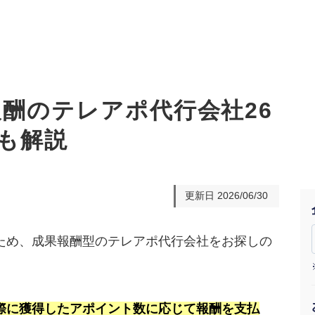
報酬のテレアポ代行会社26
も解説
オーダーメイド支援
TO
定
格
BPO支援
コ
定
拡
更新日
2026/06/30
オリジナルサービス
オンラインサロン
品
定
1
道
StockSun道場
実績
社
営
定
動
ため、成果報酬型のテレアポ代行会社をお探しの
お役立ち資料
年収エージェント
ク
定
採
エ
料金表
広
際に獲得したアポイント数に応じて報酬を支払