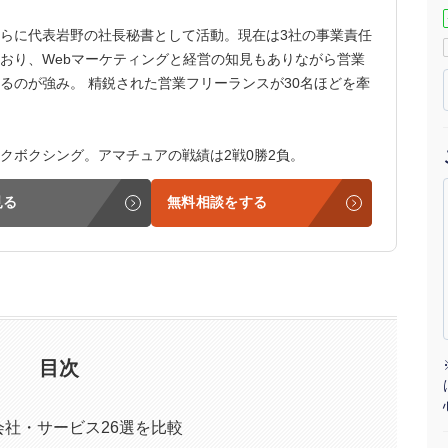
マーケマネージャー
らに代表岩野の社長秘書として活動。現在は3社の事業責任
おり、Webマーケティングと経営の知見もありながら営業
カスタマーサクセスマネージャー
るのが強み。 精鋭された営業フリーランスが30名ほどを牽
常勤監査役
クボクシング。アマチュアの戦績は2戦0勝2負。
内部監査室長
見る
無料相談をする
募集要項一覧
目次
社・サービス26選を比較