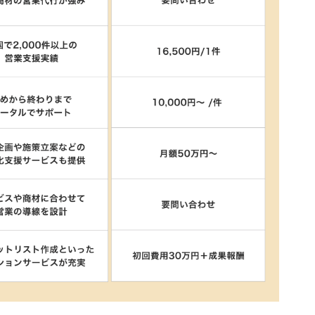
｜初期費用や月額料金が完全無料
アウトバウンド・インバウンド両方に対応
クト｜最短3日で開始できるテレアポ代行
e｜小規模な発注が可能
について業者目線で暴露します
案された案件には要注意
や売上には直結しにくい
ならテレアポ代行の成果報酬型も武器になる
で売上を伸ばす方法
条件を契約前に細かく決める
なる商品に仕上げる
とは？