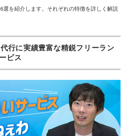
26選を紹介します。それぞれの特徴を詳しく解説
頼する3つのメリット
を活用できる
代行に実績豊富な精鋭フリーラン
ービス
頼する2つのデメリット
変わる
れない
ない
金の違い