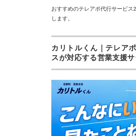
おすすめのテレアポ代行サービス
成果報酬のテレアポ代行を依
します。
商談に専念できる
固定費が安くなる
プロのスキルやノウハウ
カリトルくん｜テレアポ
スが対応する営業支援サ
成果報酬のテレアポ代行を依
代行会社によって成果が
社内にノウハウが蓄積さ
業者と自社の目線が合わ
テレアポ代行サービスの料
成果報酬型
固定報酬型