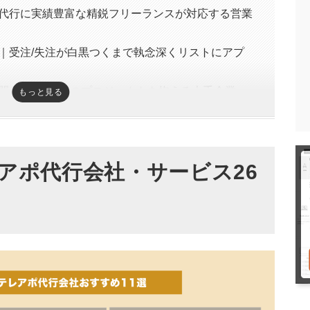
代行に実績豊富な精鋭フリーランスが対応する営業
｜受注/失注が白黒つくまで執念深くリストにアプ
4,200件以上のプロジェクトを抱える大手企業
もっと見る
ュニケーション｜テレアポからクロージングまで一
ホールディングス｜毎月5社限定で品質を担保
アポ代行会社・サービス26
｜テレアポ営業から広告運用まで幅広いサービス範
イン｜1件16,500円で完全固定の成果報酬型
度感の低い商談は返金保証付きで安心
業の内製化まで支援可能
ニティ｜toCのテレアポ営業にも対応可能
の数値からアポ先を毎月調整