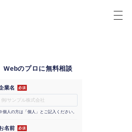
P
額制Webマーケティング代行『マキトルくん』
安でAI導入支援『あいのりAI』
Webのプロに無料相談
ンサルタント一覧
額制営業代行『カリトルくん』
散付1日密着動画制作『まるごと社長』
質ガイドライン
額制採用代行・RPO『トルトルくん』
本無料で記事を制作『SEOトライアル』
場TOP
企業名
必須
内コンペ
業改善特化の動画制作『動画でカリトルくん』
額制LP制作・改善『最強LP』
画編集
※個人の方は「個人」とご記入ください。
レーム窓口
額LINE運用代行『LINEマキトルくん』
用YouTubeチャンネル構築『トリトル』
ンジニア
告運用
お名前
必須