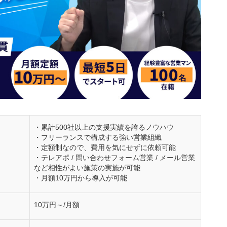
社を選ぶ際に確認するべき4つのポイント
しているか
・累計500社以上の支援実績を誇るノウハウ
費用シミュレーション
・フリーランスで構成する強い営業組織
・定額制なので、費用を気にせずに依頼可能
酬型代行の費用比較
・テレアポ / 問い合わせフォーム営業 / メール営業
点からの分析
など相性がよい施策の実施が可能
・月額10万円から導入が可能
で失敗を避けるために知っておくべき重要なポイン
10万円～/月額