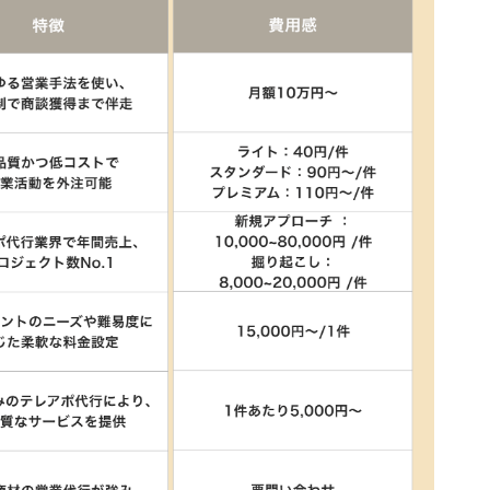
｜​営業領域のすべての業務を支援可能
ション｜先端テクノロジーを活用した営業生産性の
ーマニーセンター｜5%近いアポ率を誇る体制を実現
アントファーストの営業を軸にサポート
社｜課題に応じた営業支援サービスを提供
場の声を分析して課題に沿った営業支援サービスを
累計1,000社以上で導入された実績を保有
業の研修体制が充実
｜「買わない理由を無くす」をテーマにBtoBの営
oBかつSaaS系の企業に特化した営業支援サービスを
ーク｜課題に合わせて専門チームを構築可能