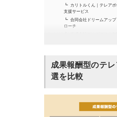
カリトルくん｜テレアポ
支援サービス
合同会社ドリームアップ
ローチ
株式会社ディグロス｜年間
株式会社エッグトゥコミ
括で代行
株式会社コミットメント
成果報酬型のテレ
株式会社エグゼクティブ
囲
選を比較
株式会社アイランド・ブレ
株式会社リノアーク｜温
株式会社営業ハック｜営
株式会社ネクストコミュ
アズ株式会社｜活動結果