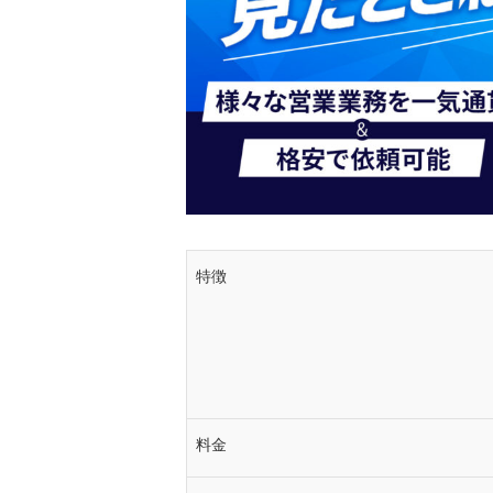
コール課金型
成果報酬型のテレアポ代行会
代行の内容
実績の豊富さ
料金体系のわかりやすさ
商材がテレアポにマッチ
特徴
成果報酬型テレアポ代行の
自社営業チームと成果報
ROI（投資収益率）の観
成果報酬型のテレアポ代行
料金
ト