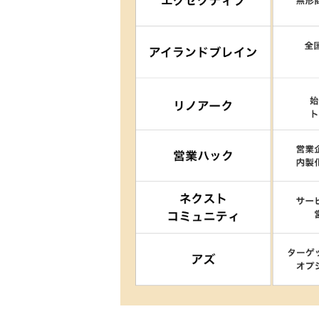
株式会社セールスクルー
株式会社ネオキャリア｜
株式会社soraプロジェ
株式会社StarTwinkl
テレアポの成果報酬の“罠”
受託側から成果報酬を提
アポ件数を稼げても受注
予算と汎用性のある商材
テレアポ代行の成果報酬
「1件のアポ」と認める
受託側が本気で売りたく
成果報酬型のテレアポ代行