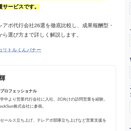
援サービスです。
Yo
会社概要・役員紹介
レアポ代行会社26選を徹底比較し、成果報酬型・
ミッション・ビジョン・バリュー
から選び方まで詳しく解説します。
代表メッセージ（岩野圭佑）
業務委託
取締役メッセージ（株本祐己）
認定パートナー
輝
動画ディレクター
プロフェッショナル
学中より営業代行会社に入社。2C向けの訪問営業を経験。
営業
ockSun株式会社に参画。
インターン
セールス立ち上げ、テレアポ部隊立ち上げなど営業支援を
正社員