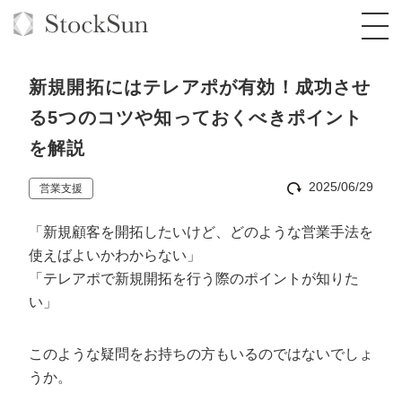
新規開拓にはテレアポが有効！成功させ
る5つのコツや知っておくべきポイント
を解説
オーダーメイド支援
2025/06/29
営業支援
BPO支援
TOP
「新規顧客を開拓したいけど、どのような営業手法を
オリジナルサービス
オンラインサロン
コンサルタント一覧
定額制Webマーケティング代行『マキトルく
使えばよいかわからない」
ん』
「テレアポで新規開拓を行う際のポイントが知りた
StockSun道場
実績
品質ガイドライン
格安でAI導入支援『あいのりAI』
い」
定額制営業代行『カリトルくん』
お役立ち資料
年収エージェント
社内コンペ
拡散付1日密着動画制作『まるごと社長』
道場TOP
定額制採用代行・RPO『トルトルくん』
このような疑問をお持ちの方もいるのではないでしょ
料金表
クレーム窓口
1本無料で記事を制作『SEOトライアル』
動画編集
うか。
営業改善特化の動画制作『動画でカリトルく