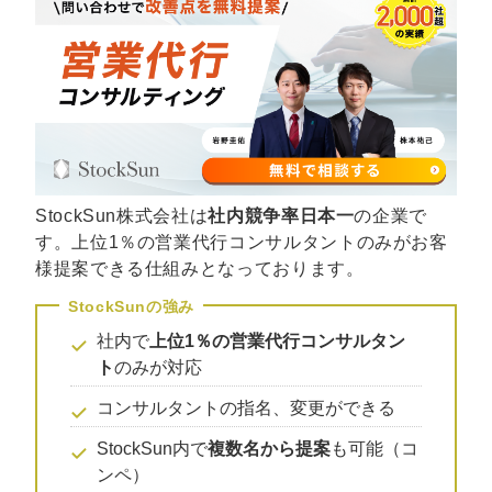
マーケマネージャー
カスタマーサクセスマネージャー
常勤監査役
内部監査室長
募集要項一覧
StockSun株式会社は
社内競争率日本一
の企業で
す。上位1％の営業代行コンサルタントのみがお客
様提案できる仕組みとなっております。
社内で
上位1％の営業代行コンサルタン
ト
のみが対応
コンサルタントの指名、変更ができる
StockSun内で
複数名から提案
も可能（コ
ンペ）