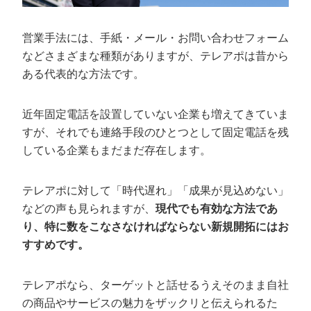
「共感接点」を意識してヒアリングをする
キラートークを加えて商品・サービスに誘導する
営業手法には、手紙・メール・お問い合わせフォーム
などさまざまな種類がありますが、テレアポは昔から
事例には具体的な数字を入れる
ある代表的な方法です。
切り返しトークも用意しておく
温度感を高めた後にアポの日程を調整する
近年固定電話を設置していない企業も増えてきていま
すが、それでも連絡手段のひとつとして固定電話を残
新規開拓営業のテレアポでよくある3つの
している企業もまだまだ存在します。
悩みと対策
受付が突破できない
テレアポに対して「時代遅れ」「成果が見込めない」
アポにつながらない
などの声も見られますが、
現代でも有効な方法であ
断られ過ぎてメンタルが落ち込む
り、特に数をこなさなければならない新規開拓にはお
すすめです。
新規開拓営業のテレアポならカリトルくん
にお任せください
テレアポなら、ターゲットと話せるうえそのまま自社
の商品やサービスの魅力をザックリと伝えられるた