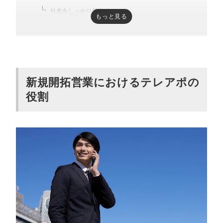
社名をしっかり伝える
もっと見る
質問には可能な限り即答できるように商材理解を深め
る
一方的に話さずに会話をする
相手には2つの選択肢から選んでもらう
新規開拓営業におけるテレアポの
新規開拓営業のテレアポで失敗しないため
役割
に準備しておくべき3つのポイント
ターゲット企業の情報収集
トークスクリプトの作成
リスク管理
新規開拓営業のテレアポを成功させるトー
クスクリプトの作り方
導入はフックになるような話題を入れる
自己紹介は簡潔にする