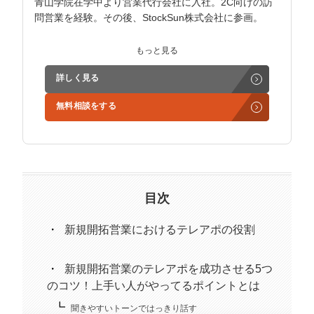
青山学院在学中より営業代行会社に入社。2C向けの訪
問営業を経験。その後、StockSun株式会社に参画。
インサイドセールス立ち上げ、テレアポ部隊立ち上げな
もっと見る
ど営業支援を担当。
詳しく見る
学生時代からに代表岩野の社長秘書として活動。現在は
無料相談をする
3社の事業責任者も務めており、Webマーケティングと
経営の知見もありながら営業代行ができるのが強み。
精鋭された営業フリーランスが30名ほどを牽引。
趣味はキックボクシング。アマチュアの戦績は2戦0勝2
負。
目次
新規開拓営業におけるテレアポの役割
新規開拓営業のテレアポを成功させる5つ
のコツ！上手い人がやってるポイントとは
聞きやすいトーンではっきり話す