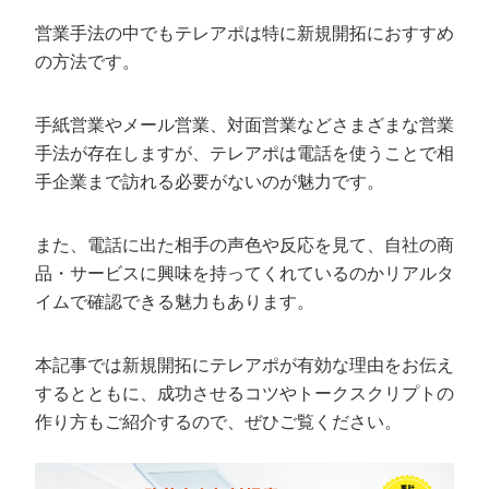
定額制LP制作・改善『最強LP』
エンジニア
ん』
営業手法の中でもテレアポは特に新規開拓におすすめ
会社概要・役員紹介
採用YouTubeチャンネル構築『トリトル』
広告運用
定額LINE運用代行『LINEマキトルくん』
の方法です。
ミッション・ビジョン・バリュー
YouTubeディレクター
手紙営業やメール営業、対面営業などさまざまな営業
代表メッセージ（岩野圭佑）
手法が存在しますが、テレアポは電話を使うことで相
手企業まで訪れる必要がないのが魅力です。
業務委託
取締役メッセージ（株本祐己）
また、電話に出た相手の声色や反応を見て、自社の商
認定パートナー
品・サービスに興味を持ってくれているのかリアルタ
動画ディレクター
イムで確認できる魅力もあります。
営業
本記事では新規開拓にテレアポが有効な理由をお伝え
するとともに、成功させるコツやトークスクリプトの
インターン
作り方もご紹介するので、ぜひご覧ください。
正社員