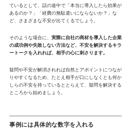
ているとして、話の途中で「本当に導入したら効果が
あるのか？」「経費の無駄遣いにならないか？」な
ど、さまざまな不安が出てくるでしょう。
そのような場合に、
実際に自社の商材を導入した企業
の成功例や失敗しない方法など、不安を解決するキラ
ートークを入れれば、相手の心に刺さります。
疑問や不安が解消されれば自然とアポイントにつなが
りやすくなるため、たとえ相手が口にしなくとも何か
会社概要資料をダウンロー
プロに無料相談をする
ドする
しらの不安を持っているととらえて、疑問を解決する
ところから始めましょう。
StockSun株式会社
〒160-0023 東京都新宿区西新宿3丁目8番3号 新
都心丸善ビル7階
サイトマップ
プライバシーポリシー
事例には具体的な数字を入れる