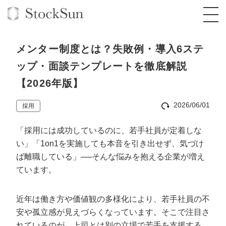
メンター制度とは？失敗例・導入6ステ
ップ・面談テンプレートを徹底解説
【2026年版】
オーダーメイド支援
2026/06/01
採用
BPO支援
TOP
「採用には成功しているのに、若手社員が定着しな
オリジナルサービス
オンラインサロン
コンサルタント一覧
定額制Webマーケティング代行『マキトルく
い」「1on1を実施しても本音を引き出せず、気づけ
ん』
ば離職している」──そんな悩みを抱える企業が増え
StockSun道場
実績
品質ガイドライン
格安でAI導入支援『あいのりAI』
ています。
定額制営業代行『カリトルくん』
お役立ち資料
年収エージェント
社内コンペ
拡散付1日密着動画制作『まるごと社長』
道場TOP
定額制採用代行・RPO『トルトルくん』
近年は働き方や価値観の多様化により、若手社員の不
料金表
クレーム窓口
1本無料で記事を制作『SEOトライアル』
動画編集
安や孤立感が見えづらくなっています。そこで注目さ
営業改善特化の動画制作『動画でカリトルく
れているのが、上司とは別の立場で若手を支援する