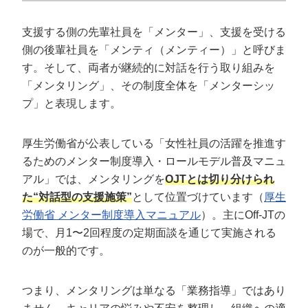
ステップ③メンター選出と最適なペアリングの設計
ステップ④メンター研修の設計と実施
支援する側の先輩社員を「メンター」、支援を受ける
ステップ⑤メンター面談の進め方と面談テンプレート
側の後輩社員を「メンティ（メンティー）」と呼びま
ステップ⑥振り返りと制度改善
す。そして、両者が継続的に対話を行う取り組みを
「メンタリング」、その制度全体を「メンターシッ
メンター制度を成功させる5つの実践ポイ
プ」と表現します。
ント
ポイント①目的とゴールをA4一枚に文書化する
厚生労働省が公表している「女性社員の活躍を推進す
るためのメンター制度導入・ロールモデル普及マニュ
ポイント②直属上司への事前共有を徹底する
アル」では、メンタリングを
OJTとは切り分けられ
ポイント③メンターの業務負担を可視化し、評価に組
み込む
た“対話型の支援施策”
として位置づけています（
厚生
労働省 メンター制度導入マニュアル
）。主にOff-JTの
ポイント④面談テンプレートで運用品質を標準化する
場で、月1〜2回程度の定期面談を通じて実施される
ポイント⑤メンター同士のコミュニティをつくる
のが一般的です。
採用ブランディングと連携させて投資対効果を高める
つまり、メンタリングは単なる「業務指導」ではあり
メンター制度に関するよくある質問