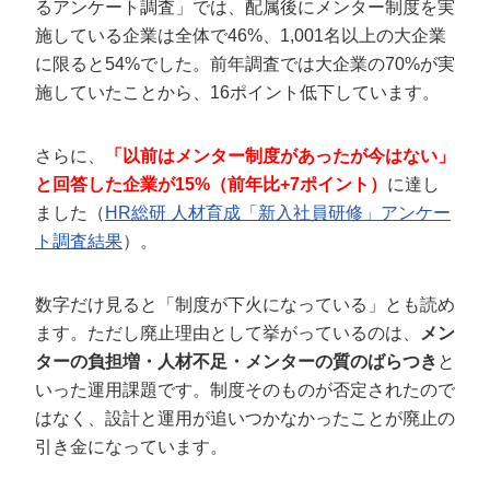
るアンケート調査」では、配属後にメンター制度を実
施している企業は全体で46%、1,001名以上の大企業
に限ると54%でした。前年調査では大企業の70%が実
施していたことから、16ポイント低下しています。
さらに、
「以前はメンター制度があったが今はない」
と回答した企業が15%（前年比+7ポイント）
に達し
ました（
HR総研 人材育成「新入社員研修」アンケー
ト調査結果
）。
数字だけ見ると「制度が下火になっている」とも読め
ます。ただし廃止理由として挙がっているのは、
メン
ターの負担増・人材不足・メンターの質のばらつき
と
いった運用課題です。制度そのものが否定されたので
はなく、設計と運用が追いつかなかったことが廃止の
引き金になっています。