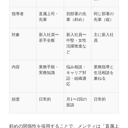
指導者
直属上司・
別部署の先
同じ部署の
先輩
輩（斜め）
先輩（縦）
対象
新入社員〜
新入社員〜
主に新入社
若手全般
中堅・女性
員
活躍推進な
ど
内容
業務手順・
悩み相談・
業務指導と
実務知識
キャリア対
生活相談を
話・組織適
兼ねる
応
頻度
日常的
月1〜2回の
日常的
面談
斜めの関係性を採用することで、メンティは「直属上