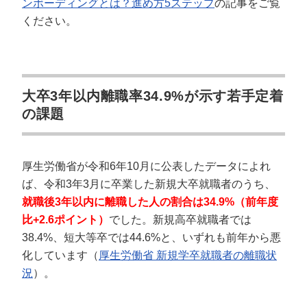
ンボーディングとは？進め方5ステップ
の記事をご覧
ください。
大卒3年以内離職率34.9%が示す若手定着
の課題
厚生労働省が令和6年10月に公表したデータによれ
ば、令和3年3月に卒業した新規大卒就職者のうち、
就職後3年以内に離職した人の割合は34.9%（前年度
比+2.6ポイント）
でした。新規高卒就職者では
38.4%、短大等卒では44.6%と、いずれも前年から悪
化しています（
厚生労働省 新規学卒就職者の離職状
況
）。