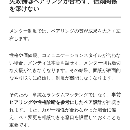
失敗例③ペアリングが合わず、信頼関係
を築けない
メンター制度では、ペアリングの質が成果を大きく左
右します。
性格や価値観、コミュニケーションスタイルが合わな
い場合、メンティは本音を話せず、メンター側も適切
な支援ができなくなります。その結果、面談が表面的
会社概要資料をダウンロー
なやり取りに終始し、制度が機能しなくなります。
プロに無料相談をする
ドする
そのため、単純なランダムマッチングではなく、
事前
StockSun株式会社
〒160-0023 東京都新宿区西新宿3丁目8番3号 新
ヒアリングや性格診断を参考にしたペア設計
が推奨さ
都心丸善ビル7階
れます。また、万が一相性が合わなかった場合に備
サイトマップ
プライバシーポリシー
え、ペア変更を相談できる窓口を設置しておくことも
重要です。