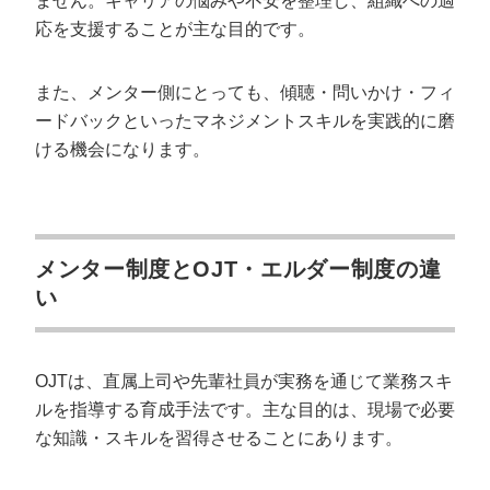
ません。キャリアの悩みや不安を整理し、組織への適
メンター制度の導入にかかる費用は？
応を支援することが主な目的です。
「メンター制度はいらない」という意見への反論は？
メンター制度をやめた企業が増えているのは本当です
また、メンター側にとっても、傾聴・問いかけ・フィ
か？
ードバックといったマネジメントスキルを実践的に磨
中小企業でもメンター制度を導入できますか？
ける機会になります。
メンター面談では何を話せばよいですか？
メンターに向いている人の特徴は？
メンタリングとコーチングの違いは？
メンター制度の期間はどのくらいが適切ですか？
メンター制度とOJT・エルダー制度の違
メンター制度の効果をどう測定すればよいですか？
い
メンター制度を外部に相談・委託することはできます
か？
OJTは、直属上司や先輩社員が実務を通じて業務スキ
メンター制度の設計と運用で定着率を高め
ルを指導する育成手法です。主な目的は、現場で必要
よう
な知識・スキルを習得させることにあります。