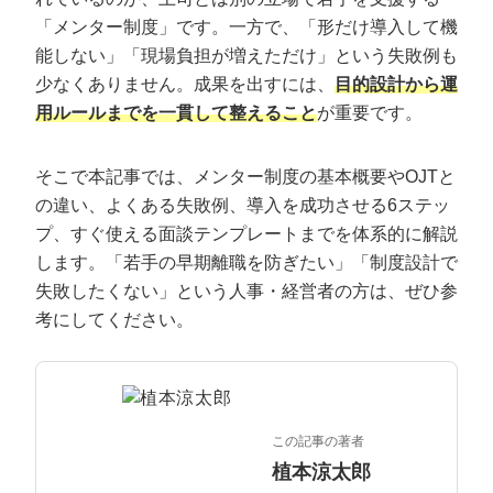
定額制LP制作・改善『最強LP』
エンジニア
ん』
「メンター制度」です。一方で、「形だけ導入して機
会社概要・役員紹介
採用YouTubeチャンネル構築『トリトル』
広告運用
能しない」「現場負担が増えただけ」という失敗例も
定額LINE運用代行『LINEマキトルくん』
少なくありません。成果を出すには、
目的設計から運
ミッション・ビジョン・バリュー
YouTubeディレクター
用ルールまでを一貫して整えること
が重要です。
代表メッセージ（岩野圭佑）
そこで本記事では、メンター制度の基本概要やOJTと
業務委託
取締役メッセージ（株本祐己）
の違い、よくある失敗例、導入を成功させる6ステッ
プ、すぐ使える面談テンプレートまでを体系的に解説
認定パートナー
します。「若手の早期離職を防ぎたい」「制度設計で
失敗したくない」という人事・経営者の方は、ぜひ参
動画ディレクター
考にしてください。
営業
インターン
この記事の著者
正社員
植本涼太郎