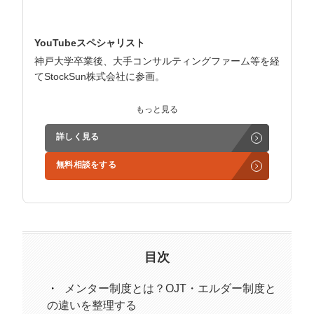
マーケマネージャー
カスタマーサクセスマネージャー
YouTubeスペシャリスト
神戸大学卒業後、大手コンサルティングファーム等を経
常勤監査役
てStockSun株式会社に参画。
内部監査室長
年収チャンネル立上げ責任者を担当後、YouTubeを基軸
もっと見る
とした企業マーケティングの戦略立案～実行を担当。商
募集要項一覧
詳しく見る
品開発者、SNSコンサル、動画制作会社等をチームとし
て統括。
無料相談をする
ビジネス領域への理解が深く、単なるチャンネルグロー
スだけでなく、売上拡大/採用向上等の事業課題の解決
にコミットした支援が得意。
目次
メンター制度とは？OJT・エルダー制度と
の違いを整理する