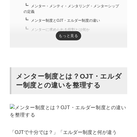
メンター・メンティ・メンタリング・メンターシップ
の定義
メンター制度とOJT・エルダー制度の違い
メンターに求められる役割とは何か
もっと見る
厚生労働省が示すメンター制度の位置づけ
メンター制度が注目される背景と導入率の
現状
大卒3年以内離職率34.9%が示す若手定着の課題
メンター制度とは？OJT・エルダ
大企業の54%が導入、廃止する企業が15%いる現実
ー制度との違いを整理する
中小企業との導入率ギャップと構造的課題
メンター制度のメリットと導入で得られる
効果
企業側のメリット（定着率向上・採用コスト削減）
「OJTで十分では？」「エルダー制度と何が違う
メンター側のメリット（育成スキル・管理職候補化）