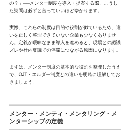
の？」──メンター制度を導入・提案する際、こうし
メンティ側のメリット（不安軽減・採用ブランディン
た疑問は必ずと言っていいほど挙がります。
グ効果）
メンター制度のデメリットと失敗例｜4パ
実際、これらの制度は目的や役割が似ているため、違
ターン
いを正しく整理できていない企業も少なくありませ
ん。定義が曖昧なまま導入を進めると、現場との認識
失敗例①制度が形骸化し、雑談だけで終わる
ズレや社内稟議での停滞につながる原因になります。
失敗例②メンターの負担が増え、疲弊する
失敗例③ペアリングが合わず、信頼関係を築けない
まずは、メンター制度の基本的な役割を整理したうえ
失敗例④効果測定ができず「やった感」で終わる
で、OJT・エルダー制度との違いを明確に理解してお
「メンター制度はいらない」と言われたときの正しい
きましょう。
向き合い方
メンター制度の導入6ステップ｜初期設計
から運用まで
メンター・メンティ・メンタリング・メ
ステップ①目的の明確化と社内合意形成
ンターシップの定義
ステップ②運用ルール・評価指標の設計