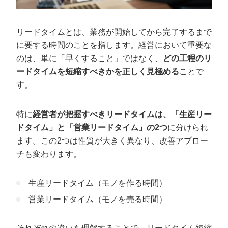
確度の低い客への無駄なアプローチ
リードタイムとは、業務が開始してから完了するまで
リードタイムの計算方法
に要する時間のことを指します。経営において重要な
フォワード法
のは、単に「早くすること」ではなく、
どの工程のリ
バックワード法
ードタイムを短縮すべきかを正しく見極める
ことで
す。
【シミュレーション】営業LT短縮で、キャ
ッシュフローはどう変わる？
特に
経営者が把握すべきリードタイムは、「生産リー
ドタイム」と「営業リードタイム」の2つ
に分けられ
リードタイムを短縮するならカリトルくん
ます。この2つは性質が大きく異なり、改善アプロー
インバウンドにお任せください
チも変わります。
生産リードタイム（モノを作る時間）
営業リードタイム（モノを売る時間）