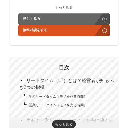
インサイドセールス立ち上げ、テレアポ部隊立ち上げな
もっと見る
ど営業支援を担当。
詳しく見る
学生時代からに代表岩野の社長秘書として活動。現在は
無料相談をする
3社の事業責任者も務めており、Webマーケティングと
経営の知見もありながら営業代行ができるのが強み。
精鋭された営業フリーランスが30名ほどを牽引。
趣味はキックボクシング。アマチュアの戦績は2戦0勝2
負。
目次
リードタイム（LT）とは？経営者が知るべ
き2つの指標
生産リードタイム（モノを作る時間）
営業リードタイム（モノを売る時間）
生産より営業のリードタイムを先に縮める
もっと見る
べき3つの理由