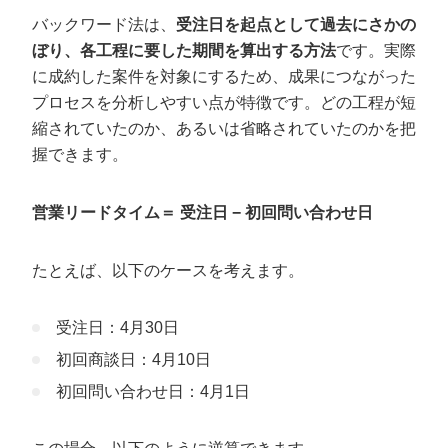
バックワード法は、
受注日を起点として過去にさかの
ぼり、各工程に要した期間を算出する方法
です。実際
に成約した案件を対象にするため、成果につながった
プロセスを分析しやすい点が特徴です。どの工程が短
縮されていたのか、あるいは省略されていたのかを把
握できます。
営業リードタイム＝ 受注日 − 初回問い合わせ日
会社概要資料をダウンロー
たとえば、以下のケースを考えます。
プロに無料相談をする
ドする
受注日：4月30日
StockSun株式会社
〒160-0023 東京都新宿区西新宿3丁目8番3号 新
都心丸善ビル7階
初回商談日：4月10日
サイトマップ
プライバシーポリシー
初回問い合わせ日：4月1日