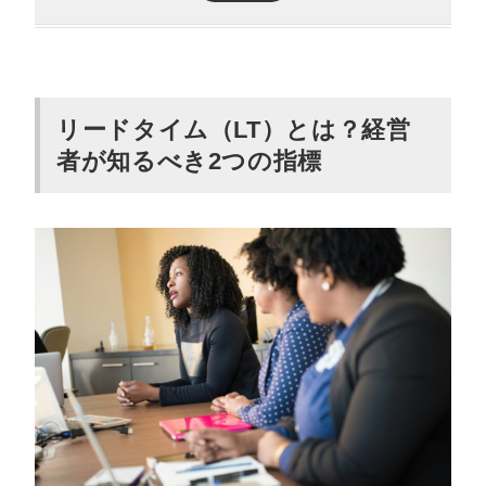
生産LTの短縮には設備投資がかかる
営業LTの短縮はオペレーションだけでできる
在庫リスクの根本原因は営業の遅さにある
リードタイム（LT）とは？経営
リードタイム短縮で得られるメリット5つ
者が知るべき2つの指標
在庫管理コストが下がる
業務効率化で時間・人材のリソースを削減できる
需要変動に対応しやすくなる
キャッシュフローが大幅に改善する
顧客満足度向上によって売上が上がる
営業リードタイムが長引いてしまう3つの
ボトルネック
「検討します」と言われた後の放置
商談までの日程調整のラグ