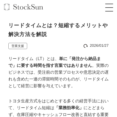
リードタイムとは？短縮するメリットや
解決方法を解説
2026/01/27
営業支援
オーダーメイド支援
リードタイム（LT）とは、
単に「発注から納品ま
BPO支援
TOP
で」に要する時間を指す言葉ではありません
。実際の
オリジナルサービス
オンラインサロン
コンサルタント一覧
定額制Webマーケティング代行『マキトルく
ビジネスでは、受注前の営業プロセスや意思決定の遅
ん』
れも含めた一連の滞留時間そのものが、リードタイム
StockSun道場
実績
品質ガイドライン
格安でAI導入支援『あいのりAI』
として経営に影響を与えています。
定額制営業代行『カリトルくん』
お役立ち資料
年収エージェント
社内コンペ
拡散付1日密着動画制作『まるごと社長』
道場TOP
トヨタ生産方式をはじめとする多くの経営手法におい
定額制採用代行・RPO『トルトルくん』
料金表
クレーム窓口
1本無料で記事を制作『SEOトライアル』
動画編集
て、リードタイム短縮は
「業務効率化」
にとどまら
営業改善特化の動画制作『動画でカリトルく
ず、在庫圧縮やキャッシュフロー改善と直結する重要