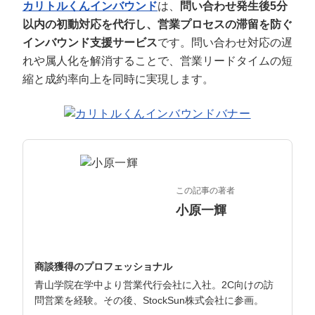
マーケマネージャー
カリトルくんインバウンド
は、
問い合わせ発生後5分
以内の初動対応を代行し、営業プロセスの滞留を防ぐ
カスタマーサクセスマネージャー
インバウンド支援サービス
です。問い合わせ対応の遅
れや属人化を解消することで、営業リードタイムの短
常勤監査役
縮と成約率向上を同時に実現します。
内部監査室長
募集要項一覧
この記事の著者
小原一輝
商談獲得のプロフェッショナル
青山学院在学中より営業代行会社に入社。2C向けの訪
問営業を経験。その後、StockSun株式会社に参画。