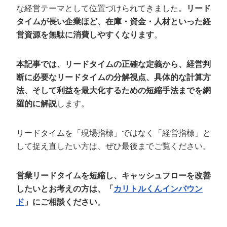
定額制LP制作・改善『最強LP』
エンジニア
ん』
な経営テーマとして位置づけられてきました。
リード
タイムが長い企業ほど、在庫・資金・人材といった経
会社概要・役員紹介
採用YouTubeチャンネル構築『トリトル』
広告運用
定額LINE運用代行『LINEマキトルくん』
営資源を無駄に消費しやすくなります
。
ミッション・ビジョン・バリュー
YouTubeディレクター
本記事では、リードタイムの正確な定義から、経営判
代表メッセージ（岩野圭佑）
断に必要なリードタイムの分解視点、具体的な計算方
法、そして利益を最大化するための短縮手法までを網
業務委託
取締役メッセージ（株本祐己）
羅的に解説
します。
認定パートナー
リードタイムを「現場指標」ではなく「経営指標」と
動画ディレクター
して捉え直したい方は、ぜひ最後までご覧ください。
営業
営業リードタイムを短縮し、キャッシュフローを改善
インターン
したいとお考えの方は、「
カリトルくんインバウン
ド
」にご相談ください
。
正社員