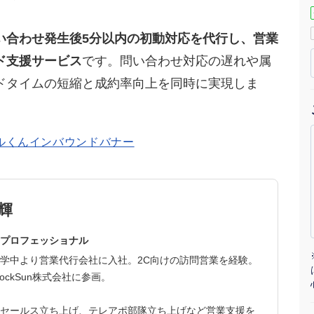
マーケマネージャー
い合わせ発生後5分以内の初動対応を代行し、営業
カスタマーサクセスマネージャー
ド支援サービス
です。問い合わせ対応の遅れや属
ドタイムの短縮と成約率向上を同時に実現しま
常勤監査役
内部監査室長
募集要項一覧
輝
プロフェッショナル
学中より営業代行会社に入社。2C向けの訪問営業を経験。
ockSun株式会社に参画。
セールス立ち上げ、テレアポ部隊立ち上げなど営業支援を