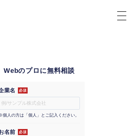
P
額制Webマーケティング代行『マキトルくん』
安でAI導入支援『あいのりAI』
Webのプロに無料相談
ンサルタント一覧
額制営業代行『カリトルくん』
散付1日密着動画制作『まるごと社長』
質ガイドライン
額制採用代行・RPO『トルトルくん』
本無料で記事を制作『SEOトライアル』
場TOP
企業名
必須
内コンペ
業改善特化の動画制作『動画でカリトルくん』
額制LP制作・改善『最強LP』
画編集
※個人の方は「個人」とご記入ください。
レーム窓口
額LINE運用代行『LINEマキトルくん』
用YouTubeチャンネル構築『トリトル』
ンジニア
告運用
お名前
必須