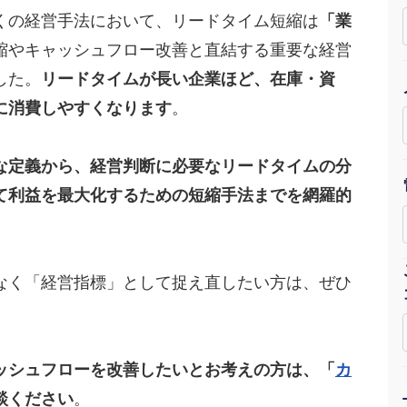
くの経営手法において、リードタイム短縮は
「業
Yo
縮やキャッシュフロー改善と直結する重要な経営
会社概要・役員紹介
した。
リードタイムが長い企業ほど、在庫・資
ミッション・ビジョン・バリュー
に消費しやすくなります
。
代表メッセージ（岩野圭佑）
な定義から、経営判断に必要なリードタイムの分
業務委託
取締役メッセージ（株本祐己）
て利益を最大化するための短縮手法までを網羅的
認定パートナー
動画ディレクター
なく「経営指標」として捉え直したい方は、ぜひ
営業
インターン
ッシュフローを改善したいとお考えの方は、「
カ
正社員
談ください
。