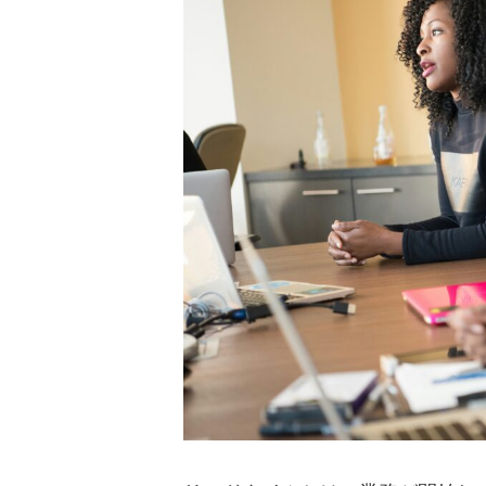
顧客満足度向上によって
営業リードタイムが長引いて
「検討します」と言われ
商談までの日程調整のラ
確度の低い客への無駄な
リードタイムの計算方法
フォワード法
バックワード法
【シミュレーション】営業L
リードタイムを短縮するな