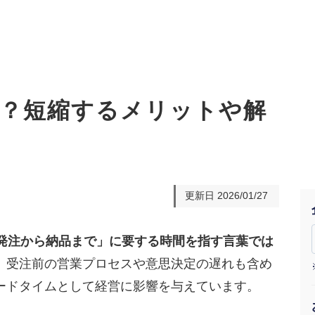
？短縮するメリットや解
オーダーメイド支援
TO
定
格
BPO支援
コ
定
拡
更新日
2026/01/27
オリジナルサービス
オンラインサロン
品
定
1
道
StockSun道場
実績
社
営
定
動
発注から納品まで」に要する時間を指す言葉では
、受注前の営業プロセスや意思決定の遅れも含め
お役立ち資料
年収エージェント
ク
定
採
エ
ードタイムとして経営に影響を与えています。
料金表
広